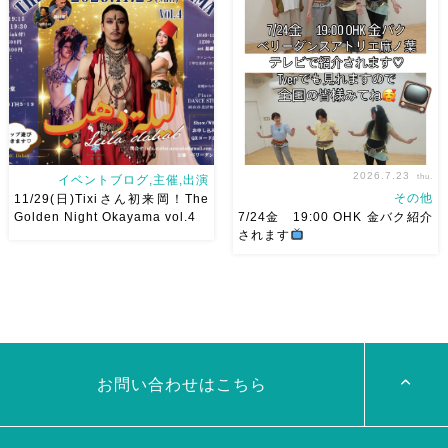
ださい
お待ちしています
18:40頃から出演です屋台も出
Ashraqat Show Schedule
てとても楽しいお祭りになりそ
岡山・8/22(土) […]
う
私たちも踊った後は祭り
を楽しみます
遊びにいら
[…]
2026.7.23
thu.
イベントブログ,主催,出演
その他
11/29(日)Tixiさん初来岡！The
Golden Night Okayama vol.4
7/24金 19:00 OHK 金バク紹介
されます
2026/11/29(日)Tixiさん初来
7/24金 19:00 OHK 金バクベ
岡！The Golden Night
リーダンスアトリエ麻ノ葉テレ
Okayama vol.4 本日8/1よりお
ビで紹介されます♡ Tverでも
申し込みスタートです
【
見れますので全国の皆様みてね
Show 】 Guest DancerTixi
河合くんが来てくれました
[…]
お問い合わせはこちら