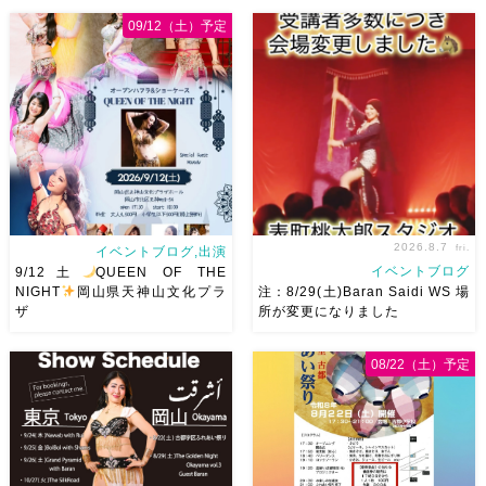
09/12（土）予定
2026.8.7
fri.
イベントブログ,出演
イベントブログ
9/12土
QUEEN OF THE
NIGHT
岡山県天神山文化プラ
注：8/29(土)Baran Saidi WS 場
ザ
所が変更になりました
2026/9/12(土)Ricoさん主催
8/29（土）Baran Saidi WSお
08/22（土）予定
QUEEN OF THE NIGHT岡山
申し込み多数につき会場変更し
県天神山文化プラザ Guestに女
ました♡ 表町桃太郎スタジオ
神 @mayadyorientaldance
岡山県岡山市 北区表町2丁目6-
さん
女神のオーラ浴びに行き
64 4階 ショー会場から近いの
ましょー […]
で、安心♡駅からもバスで天満