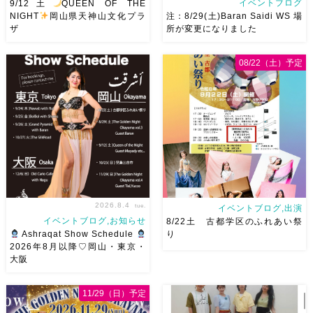
イベントブログ
9/12土
QUEEN OF THE
NIGHT
岡山県天神山文化プラ
注：8/29(土)Baran Saidi WS 場
ザ
所が変更になりました
2026/9/12(土)Ricoさん主催
8/29（土）Baran Saidi WSお
08/22（土）予定
QUEEN OF THE NIGHT岡山
申し込み多数につき会場変更し
県天神山文化プラザ Guestに女
ました♡ 表町桃太郎スタジオ
神 @mayadyorientaldance
岡山県岡山市 北区表町2丁目6-
さん
女神のオーラ浴びに行き
64 4階 ショー会場から近いの
ましょー […]
で、安心♡駅からもバスで天満
屋バスス […]
2026.8.4
tue.
イベントブログ,出演
イベントブログ,お知らせ
8/22土 古都学区のふれあい祭
Ashraqat Show Schedule
り
2026年8月以降♡岡山・東京・
大阪
8月以降のショースケジュール
8/22土 古都学区のふれあい祭
です♡皆様にお会いできますよ
りにて踊らせていただきます♡
11/29（日）予定
うに
ご予約はメッセージく
太鼓も叩くよー！私たちは