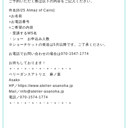
ご予約いただく際は以下の内容をご記入ください。
件名[6/25 Almaz of Cairo]
○お名前
○お電話番号
○ご希望の内容
・受講するWS名
・ショー お申込み人数
※ショーチケットの発送は5月以降です。ご了承ください。
お電話でお問い合わせの場合は070-1547-1774
お待ちしております！
＋・＋・＋・＋・＋・＋・＋・＋・＋
ベリーダンスアトリエ 麻ノ葉
Asako
HP／https://www.atelier-asanoha.jp
Mail／info@atelier-asanoha.jp
電話／070-1574-1774
＋・＋・＋・＋・＋・＋・＋・＋・＋