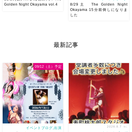
Golden Night Okayama vol.4
8/29土 The Golden Night
Okayama 15分前倒しになりま
した
2026/11/29(日)Tixiさん初来
8/29（土） 岡山に Baranが
岡！The Golden Night
やってくる
しかも生徒さんが
Okayama vol.4 本日8/1よりお
三人も参加してくれますよ
皆
申し込みスタートです
【
さんソロとそして三人の群舞を
最新記事
Show 】 Guest DancerTixi
踊ってくれます♡ 東京から参
[…]
加の元麻ノ葉の ルイもあの懐
かしの曲をソロ踊ります […]
09/12（土）予定
2026.8.7
fri.
イベントブログ,出演