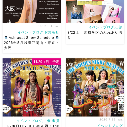
屋バスス […]
2026.8.4
tue.
イベントブログ,出演
イベントブログ,お知らせ
8/22土 古都学区のふれあい祭
Ashraqat Show Schedule
り
2026年8月以降♡岡山・東京・
大阪
8月以降のショースケジュール
8/22土 古都学区のふれあい祭
です♡皆様にお会いできますよ
りにて踊らせていただきます♡
11/29（日）予定
うに
ご予約はメッセージく
太鼓も叩くよー！私たちは
ださい
お待ちしています
18:40頃から出演です屋台も出
Ashraqat Show Schedule
てとても楽しいお祭りになりそ
岡山・8/22(土) […]
う
私たちも踊った後は祭り
を楽しみます
遊びにいら
[…]
2026.7.12
sun.
イベントブログ,主催,出演
イベントブログ
11/29(日)Tixiさん初来岡！The