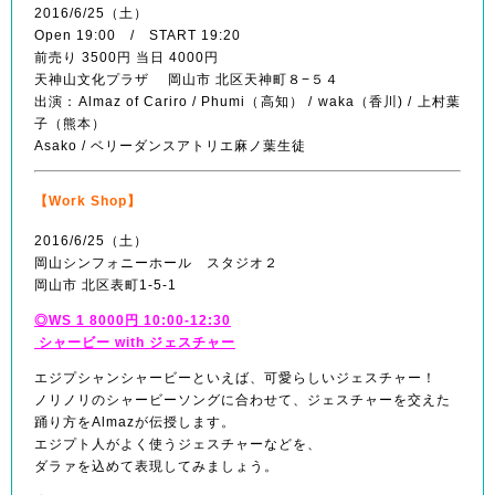
2016/6/25（土）
Open 19:00 / START 19:20
前売り 3500円 当日 4000円
天神山文化プラザ 岡山市 北区天神町８−５４
出演：Almaz of Cariro / Phumi（高知） / waka（香川) / 上村葉
子（熊本）
Asako / ベリーダンスアトリエ麻ノ葉生徒
【Work Shop】
2016/6/25（土）
岡山シンフォニーホール スタジオ２
岡山市 北区表町1-5-1
◎WS 1 8000円 10:00-12:30
シャービー with ジェスチャー
エジプシャンシャービーといえば、可愛らしいジェスチャー！
ノリノリのシャービーソングに合わせて、ジェスチャーを交えた
踊り方をAlmazが伝授します。
エジプト人がよく使うジェスチャーなどを、
ダラァを込めて表現してみましょう。