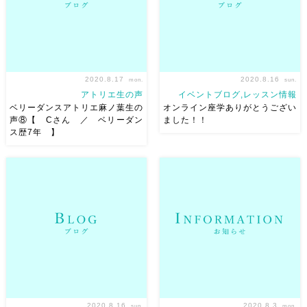
続けている理由＝ベリーダ […]
で！11/8(日)にアトリ […]
2020.8.17
2020.8.16
mon.
sun.
アトリエ生の声
イベントブログ,レッスン情報
ベリーダンスアトリエ麻ノ葉生の
オンライン座学ありがとうござい
声⑧【 Cさん ／ ベリーダン
ました！！
ス歴7年 】
随分ご無沙汰のアトリエ生の声
コロナ自粛期間中にスタートし
ですが 某雑誌のアンケートに
たオンライン座学
全四回！
応えさせていただく機会があっ
（オープンは全三回）ほんっと
たので ご紹介＾＾ みんな嬉
うにありがとうございました！
しいことを書いてくれていて、
終わってから１ヶ月以上経って
ありがとう♡ まずは ベリーダ
る
FBにUPして満足していま
ンス歴 7年 Cさんのご紹介
した(^_^;) ご参加くだ […]
[…]
2020.8.16
2020.8.3
sun.
mon.