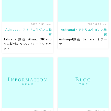
2020.8.31
2020.8.29
mon.
sat.
Ashraqat・アトリエ生ダンス動
Ashraqat・アトリエ生ダンス動
画
画
Ashraqat動画_Almaz OfCairo
Ashraqat動画_Samara_ミラー
さん振付のタンバリンモアシャハ
ヤ
ット
Almaz OfCairoさん振付のタン
オンラインWSで習ったレバノ
バリンモアシャハット
＠ネ
ンの有名女性歌手 Nancy
フェルティティ東京。とっても
AjramのSamaraという振付を
素敵なお店でした
六月の
踊ってみました
黒い布はミ
アルマズさんバースデーハフラ
ラーヤレフ Melaya leffと言
のを今アップw 加工色々試して
って、 昔のエジプトで用いら
たら、いい感じの […]
れていた […]
2020.8.28
2020.8.27