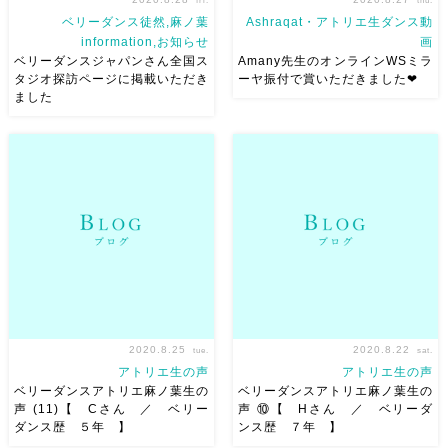
fri.
thu.
ベリーダンス徒然,麻ノ葉
Ashraqat・アトリエ生ダンス動
information,お知らせ
画
ベリーダンスジャパンさん全国ス
Amany先生のオンラインWSミラ
タジオ探訪ページに掲載いただき
ーヤ振付で賞いただきました❤︎
ました
【ベリーダンスジャパンさんス
Amany M. Farouk先生のオン
タジオ探訪ページに掲載いただ
ラインWSのミラーヤ❤︎ とても
きました】 私がベリーダンス
可愛い振付に、ちょうどモーデ
を始めた時からずっと見ていた
ィ先生のNancy Ajramのレッス
ベリーダンス ジャパンさんに
ンで紹介されたSamaraの曲 ド
麻ノ葉が紹介していただけて
ラマのイメージで […]
とても嬉しいです！79ページ
[…]
2020.8.25
2020.8.22
tue.
sat.
アトリエ生の声
アトリエ生の声
ベリーダンスアトリエ麻ノ葉生の
ベリーダンスアトリエ麻ノ葉生の
声 (11)【 Cさん ／ ベリー
声 ⑩【 Hさん ／ ベリーダ
ダンス歴 ５年 】
ンス歴 ７年 】