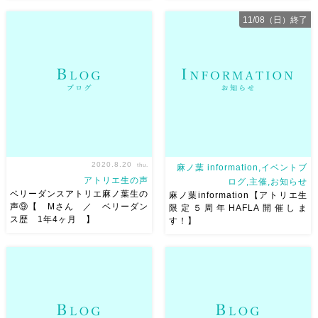
ベリーダンスアトリエ麻ノ葉生
アトリエ生の声⑩！ コツコツ
の声 (11)♫ ベリーダンス歴
と自分のモチベーションを持っ
11/08（日）終了
５年のCさん いつもムードメー
て 続けてくれているHさん♡ H
カーで 前向きでこちらまで楽
さん ベリーダンス歴 7年 1.現
しくなってきます♡ 1.現在ベリ
在ベリーダンスを続けている理
ーダンスを続けている理由＝ベ
由＝ベリーダンスに感じている
リーダンスに感じてい […]
魅力は何ですか？ 最初 […]
2020.8.20
thu.
麻ノ葉 information,イベントブ
アトリエ生の声
ログ,主催,お知らせ
ベリーダンスアトリエ麻ノ葉生の
麻ノ葉information【アトリエ生
声⑨【 Mさん ／ ベリーダン
限定５周年HAFLA開催しま
ス歴 1年4ヶ月 】
す！】
某雑誌に掲載していただく時の
みなさん こんにちは！ おかげ
アンケートに 答えてくれた生
さまで ベリーダンスアトリエ
徒さんの声第二弾♫ Mさん
麻ノ葉は 今年11月で５周年を
／ ベリーダンス歴 1年4ヶ月
迎えます みんなと作ってきた
また発売されたらおしらせしま
５年間 本当にありがとうござ
すね
1.現在ベリーダンスを
います とても嬉しいです そこ