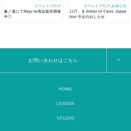
イベントブログ
イベントブログ,お知らせ
麻ノ葉にてNaju-le商品販売開催
11/7、8 Almaz of Cairo Japan
中♡
tour 中止のおしらせ
麻ノ葉にて先週から ベリーダ
新型コロナウイルス感染拡大の
ンスコスチュームセレクトショ
影響により 11/7、8 Almaz of
ップ Naju-le商品の期間限定販
Cairo Japan tour 中止とさせ
売行なっています❤︎ 今回はレッ
ていただきます 楽しみにして
スン着メイン♫今週木曜まで商
くださっていた方 関係者のみ
品置いています＾＾ みんなが
なさま本当に申し訳ありません
お問い合わせはこちら
楽しそうにレッスン着 […]
[…]
HOME
LESSON
STUDIO