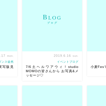
ョー会場の
7/６（土）Helwa Awiで岡山に来てく
入門メンバ
方です
岡
ださる タカダアキコさんの魅力をベリ
今回大きな
ションまで
ーダンスショップFigさんがUpされてい
もいるなか
要時間10分
たのでシェア。 https://figblog.info/?
衣装の調整し
p=8202&amp […]
まに楽 […]
.17
2019.6.16
mon.
sun.
ダンス徒然
イベントブログ
実写版見
7/6土ヘルワアウィ！studio
小麦Fes
MOMOの皆さんから お写真&メ
ッセージ♡
版見てきま
小麦FES
いのに、劇
残り3週間をきりました！ 7/6土ヘルワ
した！
そ
流石ディズ
アウィ！studio MOMOの皆さんから お
がとう
ち
 ＞
写真&メッセージ動画いただきましたー
生春巻きに