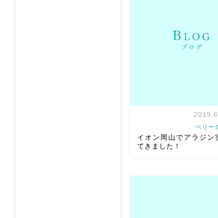
ドキドキ
ヘルワアウィ シ
エビスヤプロさんへの行き
山駅から天満屋バスステー
バスでお越しください
所
程度です。 岡山 […]
2019.6
ベリー
イオン岡山でアラジン
てきました！
イオン岡山でアラジン実写
した！ アニメを見たことな
団四季と実写版を見た私w 
ニー！