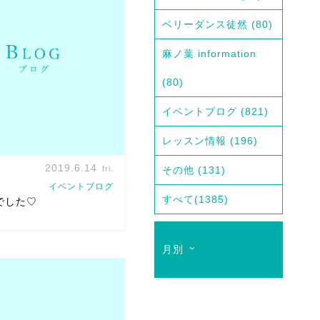
ーリハーサルでしたー
イベント初出演のメンバー
ベリーダンス徒然
(80)
、 みんなで協力しながらの
たり(●´艸｀)(´艸｀●) 皆さ
麻ノ葉 information
(80)
イベントブログ
(821)
レッスン情報
(196)
2019.6.14
fri.
その他
(131)
イベントブログ
すべて
(1385)
でした♡
月別
皆さまありがとうございま
して来てくれたみんなあり
っひーが！！チーズナンに
w 踊りにきたのか、料理を