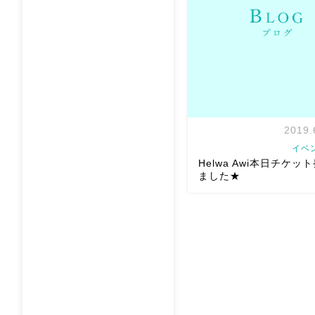
https://www.aeoncinema.
[…]
2019.
イベ
Helwa Awi本日チケッ
ました★
Helwa Awi本日チケット
した
5/13 14時くらい
いただいた方へ発送してお
れ以降のお振込の方は来週
りますので今しばらくお待
ね Hel […]