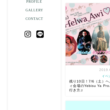
PROFILE
GALLERY
残り1週間
7/6土ヘルワア
間も無くとなりました
ギ
CONTACT
色々相談して、考えて、 み
合わせて作ってます
チ
演者か私まで
皆様のお越
しています
[…]
2019.
イベ
残り10日！7/6（土）
ィ会場のYebisu Ya P
行き方♫
今日を入れて残り10日とな