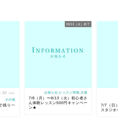
08/13（火）終了
6.30
お知らせ,レッスン情報,主催
sun.
7/8（月）〜8/13（火）初心者さ
その他
ん体験レッスン500円キャンペー
iまで残り一
7/7（
ン★
スタジオ