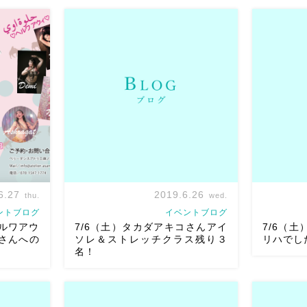
ウィ。 もう
ベリーダンスアトリエ麻ノ葉では7月か
7/7（日
リギリまで
ら 課題曲が新しくなるに伴い、体験レ
タジオへの
んなで力を
ッスンを開催いたします
経験や、年
考にされて
ケットは出
齢は問いません。
運動不足を解消し
るくて広く
しをお待ち
たい
ベリーダンスに興味がある
体
ゃ高価な音
の不調を解消したい […]
です♫ どのW
6.27
2019.6.26
thu.
wed.
ントブログ
イベントブログ
ヘルワアウ
7/6（土）タカダアキコさんアイ
7/6（土）
roさんへの
ソレ＆ストレッチクラス残り３
リハでし
名！
りました！
7/6土ヘル