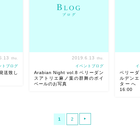
com/cinema2/okayama
Momo Dancer先生をはじめ、皆さ
つくりに（
ん麗しい
ひろみさん、 […]
しかったよー
6.13
2019.6.13
thu.
thu.
ントブログ
イベントブログ
イ
ト発送致し
Arabian Night vol.8 ベリーダン
ベリーダ
スアトリエ麻ノ葉の群舞のポイ
ルデンエ
ベールのお写真
ターへ 
16:00
発送いたしま
先日出演させていただいたArabian
ベリーダン
までにお振込
Night vol.8 ベリーダンスアトリエ麻ノ
エラ〜現代
ります
こ
葉の群舞のポイベールの正面からのお
目の様子で
1
2
の発送とな
写真をいただきました。 美しい照明と
ありがとう
ちください
ともに綺麗に取っていただきとても嬉
りと、、の
しいです […]
くなった爆 