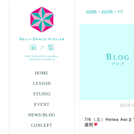
HOME
2019年
6月
>
>
HOME
LESSON
STUDIO
EVENT
2019.
NEWS/BLOG
7/6（土）Helwa Aw
週間
CONCEPT