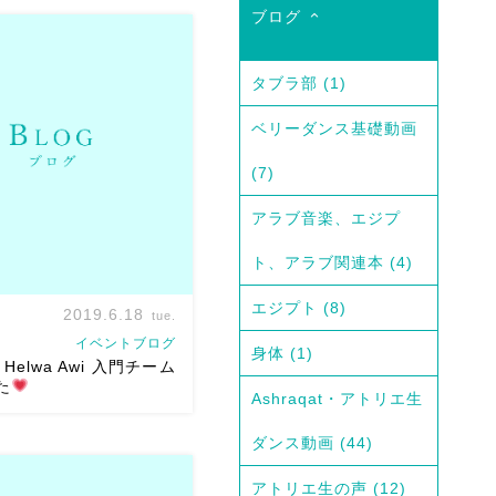
ブログ
）WS会場である表町桃太郎ス
行き方をUP！！ みなさん参
タブラ部
(1)
くださいね＾＾ とっても明
ベリーダンス基礎動画
て音響もバッチリ（めっち
響
w）な 素敵なスタジオ
(7)
S […]
アラブ音楽、エジプ
ト、アラブ関連本
(4)
エジプト
(8)
2019.6.18
tue.
イベントブログ
身体
(1)
Helwa Awi 入門チーム
た
Ashraqat・アトリエ生
ダンス動画
(44)
ワアウィ
先週土曜は麻ノ葉
アトリエ生の声
(12)