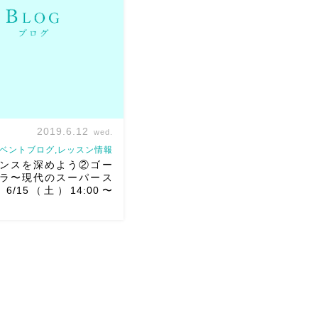
食べに？）来たのかw 美味
！面白か […]
2019.6.12
wed.
ベントブログ,レッスン情報
ンスを深めよう②ゴー
ラ〜現代のスーパース
6/15（土）14:00〜
スを深めよう②ゴールデン
のスーパースターへの１回
す。受けてくれたみんな、
。 平日夜は少人数でじっく
予定がやはり時間が足りな
話し始めると伝え […]