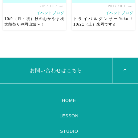
2017.10.7
2017.10.1
sat.
sun.
イベントブログ
イベントブログ
10/9（月・祝）秋のおかやま桃
トライバルダンサーYoko！
太郎祭り@岡山城〜！
10/21（土）来岡です♫
今日から三連休ですね！ 麻ノ
日付が変わって10/1（日）とな
葉は10/9（月・祝）10:30〜 秋
りました。 10/21（土）
の桃太郎祭りに出演します
ヾ
Seirenesまであと20日！ 今日
(*≧∀≦)ﾉﾞ 岡山城中段ステージ
はブログにて改めてトライバル
にて 踊らせていただきます♫
ダンサーYokoさんのご紹介で
あつこ、ちひろ、きよみ、ちっ
す。 Yokoさんは、美しくて繊
お問い合わせはこちら
ひー、かおり […]
細でそしてち […]
HOME
LESSON
STUDIO