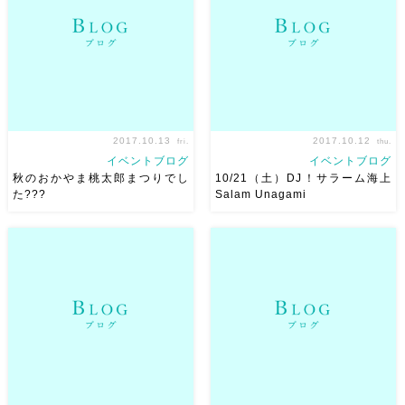
紹介はJBS専属インストラクタ
ライブを見に行きましたが こ
ーであり、 ダンサーのNajuち
う、空気を纏って踊る、空気を
ゃん！ Najuちゃんは、可愛く
ゆったりと自分のものとして動
って美しくって茶 […]
かすダンサーさんという印象
[…]
2017.10.13
2017.10.12
fri.
thu.
イベントブログ
イベントブログ
秋のおかやま桃太郎まつりでし
10/21（土）DJ！サラーム海上
た???
Salam Unagami
先日は秋のおかやま桃太郎祭り
残り９日となってまいりまし
でした〜♫ 岡山城で踊らせてい
た！ ベリーダンスアトリエ麻
ただける レア感満載なイベン
ノ葉Presents Seirenes！ 今
ト♫ やっぱり今年も楽しかった
回は麻ノ葉、初の試みでDJさ
です
来てくださった皆様あ
んをお呼びします
その方
りがとうございました
出演
は、東京より！ サラーム海上
のみんなもお疲れ様でした […]
さん！ 10/21（ […]