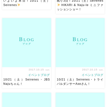
いよいよ本日！10/21（土）
残り3日！10/21（土）Seirenes
Seirenes
HIKARI & Naju-le ミニファ
ッションショー！
皆様、おはようございます。
残り３日となりました。
いいよ本日となりました。
10/21（土）Seirenes！ 今回
海?にまつわるセイレーンがテ
のイベントの見所はもりだくさ
ーマのイベントだからか 午後
ん！ 素敵なダンサーの皆様、
に向けて雨が降り出す天気予報
そして、DJさんのセレクトす
ですね。 嵐を呼んでしまった
る音楽、 そしてそして、ダン
のかもしれません? 皆様、お気
スパフォーマンスをする […]
を […]
2017.10.15
2017.10.15
sun.
sun.
イベントブログ
イベントブログ
10/21（土）Seirenes・JBS
10/21（土）Seirenes・トライ
Najuちゃん！
バルダンサーAxeさん！
おはようございます。
残り１週間となりました
10/21（土）Seirenesまで残り
Seirenes。トライバルダンサ
６日となりました。 今日のご
ーのAxeさんのご紹介です 先日