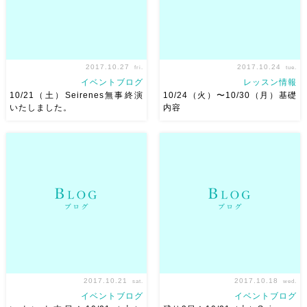
2017.10.27
2017.10.24
fri.
tue.
イベントブログ
レッスン情報
10/21（土）Seirenes無事終演
10/24（火）〜10/30（月）基礎
いたしました。
内容
10/21（土）Seirenes無事終演
こんにちは！ギリギリですが
いたしました。 ご来場の皆
10/24（火）〜10/30（月）基
様、お足元の悪いなかお越しい
礎内容です 以下の内容を軸に
ただきありがとうございまし
その日いるメンバーに希望を聞
た。また、来れないけど、応援
いて進めます。 入門A 肩アク
の念を飛ばしてくださった皆様
セント、シミー、胸アップダウ
も本当にありがとうござい […]
ン、アンジュレーション […]
2017.10.21
2017.10.18
sat.
wed.
イベントブログ
イベントブログ