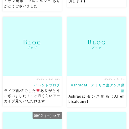
イオン倉敷 中庭マルシェ あり
演します】
がとうございました
イオン倉敷 中庭マルシェ あ
皆さま四連休いかがお過ごしで
りがとうございました 見に来
すかー？ 今日、、ですがw9/22
てくれた方も、フラっとで立ち
火曜イオン倉敷さんの、 中庭
止まってくれた方も、本当にど
マルシェに出演します
15:30
ちらも嬉しい 久々にお会いで
からと16:30からそれぞれ30分
きた方もマジで嬉しい お子さ
程度違う演目です
他にもラ
んがキャッキャしながら見てく
イブに楽しみ […]
れた […]
2020.9.13
2020.9.4
sun.
fri.
イベントブログ
Ashraqat・アトリエ生ダンス動
ライブ配信でした
ありがとう
画
ございました！１ヶ月くらいアー
Ashraqat ダンス動画【Al eh
カイブ見ていただけます
bisalouny】
昨日は初めてのライブ配信でし
6月にAlmazさんバースデーハ
た （↑の写真は生徒さんがスク
フラに行った時に踊らせていた
09/12（土）終了
ショして送ってくれたもの
嬉
だいた Al eh bisalouny 気合い
しい
） 見てくださった皆
を入れて赤の衣装w いつも待っ