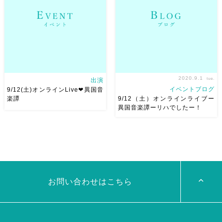
様、 更にありがたくも投げ銭
てる歌とか、過去の恋を思い出
してくださった皆様！ 本当に
させる歌とかが 好きなんだけ
ほんっっとうにありが […]
ど、 こ […]
2020.9.1
tue.
出演
イベントブログ
9/12(土)オンラインLive❤︎異国音
楽譚
9/12（土）オンラインライブー
異国音楽譚ーリハでしたー！
異国音楽譚 ベリーダンサー
先日はアラブ会改め、異国音楽
Ashraqat ダラブッカ奏者 ゆう
譚のリハーサルでした
た フレームドラム・レク奏者
9/12(土)19:30にオンラインラ
島田しげる バイオリン奏者
イブしまーす！ 久々に三月の
Chinatsu 配信・音響などなど
ライブ以来のリハ！ めっちゃ
は立岡海斗 このメンバーで岡
楽しかった
ゆーたさんの
お問い合わせはこちら
山から配信ラ […]
YouTubeチャンネルか […]