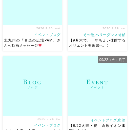
2020.9.30
2020.9.29
wed.
tue.
イベントブログ
その他,ベリーダンス徒然
北九州の「音楽の広場PAM」さ
【9月末で、一年ちょい休館する
んへ動画メッセージ
オリエント美術館へ。】
以前出演させていただいた北九
近いからこそなかなか行かない
09/22（火）終了
州の「音楽の広場PAM」さんに
（＾＾； 久しぶりに行った
動画メッセージをご紹介いただ
ら、改めて面白くて素敵な場所
きました❤︎ とても素敵に編集い
でした★ エルサレムの写真展
ただき、ありがとうございます
もよかった！ 母とちゃーちゃ
またPAMのみなさんにお会いし
ー言いながら（岡山弁？）鑑
たいです 動画はこち […]
賞。 建物もとっても素敵な美
術館で、 […]
2020.9.24
thu.
イベントブログ,出演
イベントブログ
【9/22火曜・祝 倉敷イオン出