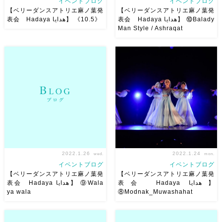
イベントブログ
イベントブログ
【ベリーダンスアトリエ麻ノ葉発
【ベリーダンスアトリエ麻ノ葉発
表会 Hadaya هدايا】 ⑩Balady
表会 Hadaya هدايا】 《10.5》
Man Style / Ashraqat
【ベリーダンスアトリエ麻ノ葉
【ベリーダンスアトリエ麻ノ葉
発表会 Hadaya هدايا】
発表会 Hadaya هدايا】
《10.5》 私の男装バラディと
⑩Balady Man Style /
中級クラス群舞の入れ替わりで
Ashraqat
の寸劇w ちょっとしか練習して
Choreograph @ahmed_refaat_
ないけど
楽しすぎたw 動画で
Costume […]
みたら私が多動だ […]
2022.1.26
2022.1.24
wed.
mon.
イベントブログ
イベントブログ
【ベリーダンスアトリエ麻ノ葉発
【ベリーダンスアトリエ麻ノ葉発
表会 Hadaya هدايا】
表会 Hadaya هدايا】 ⑨Wala
ya wala
⑧Modnak_Muwashahat
【ベリーダンスアトリエ麻ノ葉
【ベリーダンスアトリエ麻ノ葉
発表会 Hadaya هدايا】
発表会 Hadaya هدايا】