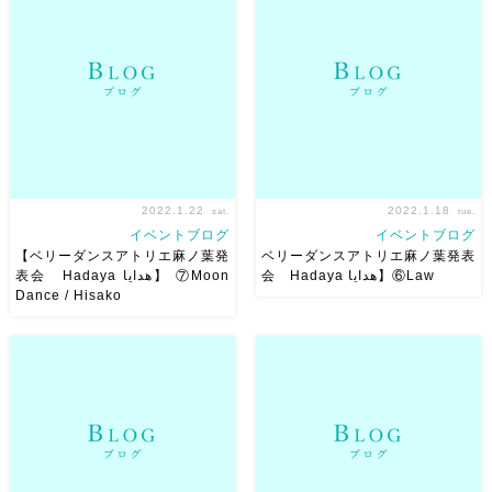
⑨Wala ya wala And El
⑧Modnak_Muwashahat 振
Ghany El Sayedの甘い歌声と
付：Kazafy 振付も音楽もとて
共に クラシカルな白黒映画の
も美しくて 踊っているとどん
イメージで
柔らかく […]
どん惹きこまれていく曲 た
だ、めち […]
2022.1.22
2022.1.18
sat.
tue.
イベントブログ
イベントブログ
【ベリーダンスアトリエ麻ノ葉発
ベリーダンスアトリエ麻ノ葉発表
会 Hadaya هدايا】⑥Law
表会 Hadaya هدايا】 ⑦Moon
Dance / Hisako
【ベリーダンスアトリエ麻ノ葉
【ベリーダンスアトリエ麻ノ葉
発表会 Hadaya هدايا】④Law
発表会 Hadaya هدايا】
⑦Moon Dance / Hisako 美し
美しく切ない曲をデュオで踊っ
いピアノ曲での Hisakoちゃん
てくれました。 タイミングが
のソロ。
美しさ全開で、
とっても難しく、表現も難しい
見ていてとっても惹き込まれて
振付だったのですが、頑張り屋
[…]
さんな二人は素敵 […]