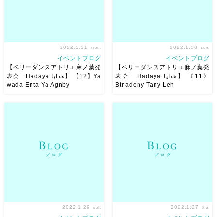
2022.1.31
2022.1.30
mon.
sun.
イベントブログ
イベントブログ
【ベリーダンスアトリエ麻ノ葉発
【ベリーダンスアトリエ麻ノ葉発
表会 Hadaya هدايا】 《11》
表会 Hadaya هدايا】 【12】Ya
wada Enta Ya Agnby
Btnadeny Tany Leh
【ベリーダンスアトリエ麻ノ葉
【ベリーダンスアトリエ麻ノ葉
発表会 Hadaya هدايا】
発表会 Hadaya هدايا】
【12】Ya wada Enta Ya
《11》Btnadeny Tany Leh
Agnby 大好きなソフィナール
Choreograph：Chiara
がMahmond El Leithyと歌っ
scarmato 可愛くってかっこい
ているこの曲
翻訳講 […]
いサイーディの振付 […]
2022.1.29
2022.1.27
sat.
thu.