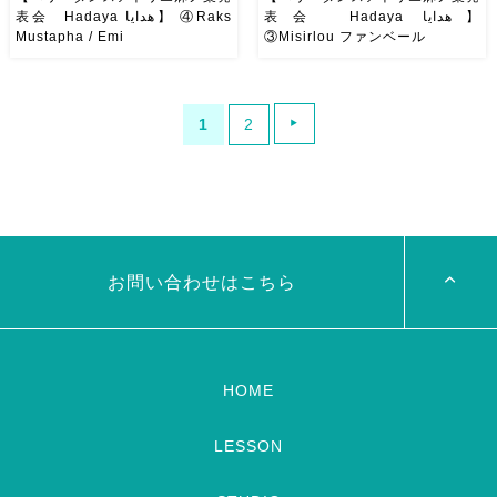
表会 Hadaya هدايا】
表会 Hadaya هدايا】 ④Raks
Mustapha / Emi
③Misirlou ファンベール
めっちゃパワフルで可愛くて楽
エキゾチックなファンベールの
しかったEmiちゃんのソロ 振付
曲♬ はじめてのファンベール
も衣装もEmi作
とってもEmi
の子もたくさんいた中、みんな
1
2
ちゃんらしい演目で見ていて
しっとりと踊ってくれました
ワクワクニコニコ楽しくなるソ
ヒラヒラは幻想的で良き
ロでした
次の作品が楽しみ
ですね
＋・＋・＋・＋・
です
[…]
＋・＋・＋・＋・＋ […]
お問い合わせはこちら
HOME
LESSON