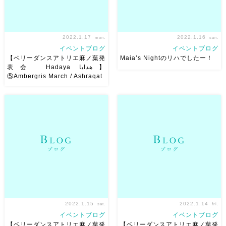
2022.1.17
2022.1.16
mon.
sun.
イベントブログ
イベントブログ
【ベリーダンスアトリエ麻ノ葉発
Maia’s Nightのリハでしたー！
表会 Hadaya هدايا】
⑤Ambergris March / Ashraqat
大好きな美術作家の樫尾 聡美
Momoさん主催イベント
さんの布で作ったコスチューム
Maia’s Nightのリハでしたー！
でビョークのインストルメンタ
みんなと一緒に出演できて嬉し
ルの不思議な曲を踊らせていた
い 素敵な機会をありがとうご
だきました。 このコスチュー
ざいます いい演目にできるよ
ムは2019年に県立美術館で樫
う みんなで頑張るぞー チケッ
尾さんの展示と一緒に踊らせて
トは完 […]
い […]
2022.1.15
2022.1.14
sat.
fri.
イベントブログ
イベントブログ
【ベリーダンスアトリエ麻ノ葉発
【ベリーダンスアトリエ麻ノ葉発