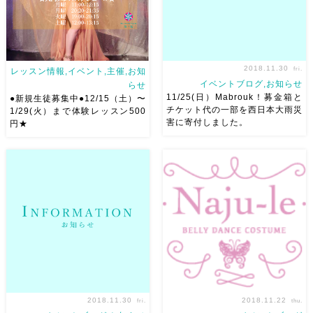
2018.11.30
fri.
レッスン情報,イベント,主催,お知
イベントブログ,お知らせ
らせ
11/25(日）Mabrouk！募金箱と
●新規生徒募集中●12/15（土）〜
チケット代の一部を西日本大雨災
1/29(火）まで体験レッスン500
害に寄付しました。
円★
ベリーダンスアトリエ麻ノ葉で
ベリーダンスアトリエ麻ノ葉で
は 新規アトリエ生を募集いた
は 11/25(日）Mabrouk！募金
します！ 12月15日（土）から
とチケット代の一部を 西日本
新しい曲がスタートするので
大雨災害に寄付しました。 受
ぜひこの機会に始められてくだ
付に設置させていただきました
さい！ 初回の体験レッスンは
募金箱より１１３５円 チケッ
５００円♫ 通常1080円で […]
ト代より１００００ […]
2018.11.30
2018.11.22
fri.
thu.