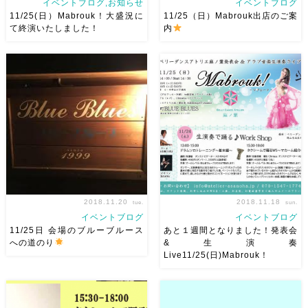
イベントブログ,お知らせ
イベントブログ
11/25(日）Mabrouk！大盛況に
11/25（日）Mabrouk出店のご案
て終演いたしました！
内
こんにちは！ ベリーダンスア
残り３日となりました！
トリエ麻ノ葉Ashraqat（アシ
11/25（日）Mabrouk! 楽しみ
ュラカト）です 11/25（日）
な出店のご案内です
麻ノ葉
Mabrouk、大盛況にて無事終演
がとってもとってもお世話にな
いたしました。 本当にありが
っている ベリーダンスセレク
とうございました。 たくさん
トショップNaju-le！ 当日会場
の方にお越しいた […]
後方にて、色々ベ […]
2018.11.20
2018.11.18
tue.
sun.
イベントブログ
イベントブログ
11/25日 会場のブルーブルース
あと１週間となりました！発表会
への道のり
&生演奏
Live11/25(日)Mabrouk！
残り5日となりました！ 11/25
いよいよ１週間後となりまし
日 会場のブルーブルースさん
た！ ドキドキ！ いつも追い込
への道のりです
表町天満屋
まれないと何もできない病の