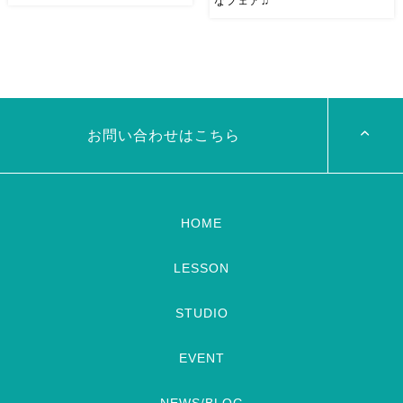
なフェア♫
12/3（月）新宿ゴールデン街ク
今週日曜日11/4は 秋のまちは
リシュナさんにて踊らせていた
なフェアで踊ります♫ 今年の野
だきます！ 12/3 （月） start
外イベント出演はこれで最後！
21:30 Dance Ashraqat 新宿ゴ
みなさん遊びにきてくださいね
ールデン街クリシュナ 新宿区
o(*^▽^*)o~♪ 日程：
歌舞伎町1-1-5 パ […]
11/4（日）午後15時〜 場所：
お問い合わせはこちら
下石井公園（岡山 […]
HOME
LESSON
STUDIO
EVENT