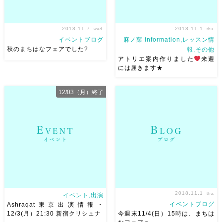
2018.11.7
2018.11.1
wed.
thu.
イベントブログ
麻ノ葉 information,レッスン情
秋のまちはなフェアでした?
報,その他
アトリエ案内作りました
来週
には届きます★
秋のまちはなフェアでした〜??
ベリーダンスアトリエ麻ノ葉の
とってもいい天気の中気持ちよ
拠点ができて１年３ヶ月。やっ
12/03（月）終了
く踊らせいてただきました
と！スタジオ案内作りましたw
お褒めのお声もいただけてとっ
遅いwwww 最初自分で作ろう
ても嬉しかったです? 30分たっ
としたのですが いまいちで、
ぷりあったのですが、最初から
やっぱりquo designの田中さ
最後までいてくださった […]
んにお願いしまし […]
2018.11.1
thu.
イベント,出演
イベントブログ
Ashraqat東京出演情報・
12/3(月）21:30 新宿クリシュナ
今週末11/4(日）15時は、まちは