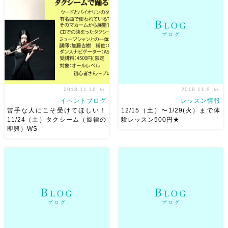
さんから南に向けて10分くらい
Ashraqatは今めっちゃ焦って
です( *´꒳`* ) てくてく歩いて南
います苦笑 ドキドキ！ あれも
の時計台を過ぎるともうすぐ！
これもしたいけど 間に合うか
魚の宮脇さ […]
な、、、。 そんな私を横 […]
2018.11.16
2018.11.9
fri.
fri.
イベントブログ
レッスン情報
苦手な人にこそ受けてほしい！
12/15（土）〜1/29(火）まで体
11/24（土）タクシーム（旋律の
験レッスン500円★
即興）WS
さて、来週の土曜となってまい
おはようございます！? 発表会
りました。生演奏で踊るWS。
まで15日ほどとなってきまし
今回はタクシーム（旋律の即
た?“ヽ(*♥д♥*)ﾉ” そんなベリー
興）WSについて書きます。 タ
ダンスアトリエ麻ノ葉は ただ
クシームが苦手、、、 (´；ω；
いま、発表会前レッスン真っ最
｀) という方の声をよく聞きま
中?? ということで新規の方の
す。もたいない。。 私は […]
体験は発表会が終 […]