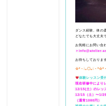
ダンス経験、体の
どなたでも大丈夫
お気軽にお問い合
＞info@atelier-a
お待ちしておりま
☆*・:｡〇｡:・*☆*
体験レッスン受
現在研修中により
12/15(土）の
12/15（土）〜1
（通常1080円）
皆様のお越しをお