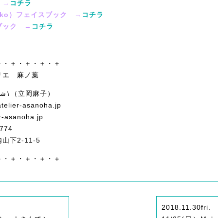
 →
コチラ
Asako）フェイスブック →
コチラ
ブック →
コチラ
♫
＋・＋・＋・＋・＋
リエ 麻ノ葉
ASHRAQAT ١شرقت（立岡麻子）
telier-asanoha.jp
r-asanoha.jp
774
下2-11-5
＋・＋・＋・＋・＋
2018.11.30
fri.