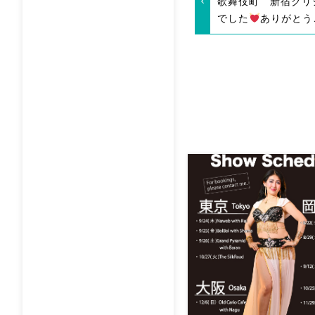
歌舞伎町 新宿クリ
でした
ありがとう