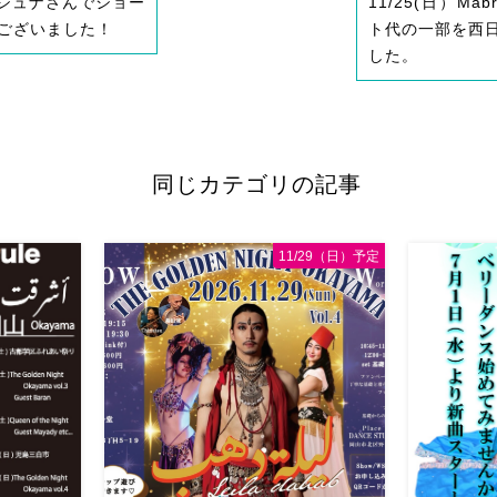
シュナさんでショー
11/25(日）M
ございました！
ト代の一部を西
した。
同じカテゴリの記事
11/29（日）予定