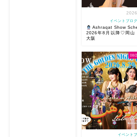
2026
イベントブログ
Ashraqat Show Sch
2026年8月以降♡岡
大阪
08
8月以降のショースケジュー
様にお会いできますように
メッセージください
お待
す
Ashraqat Show S
岡山・8/22(土) […]
イベントブ