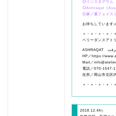
◎インスタグラム
◎Ashraqat（
◎麻ノ葉フェイス
お待ちしています
＋・＋・＋・＋・
ベリーダンスアト
HP／https://www.a
Mail／info@atelie
電話／070-1547-1
住所／岡山市北区内山
＋・＋・＋・＋・
2018.12.4
fri.