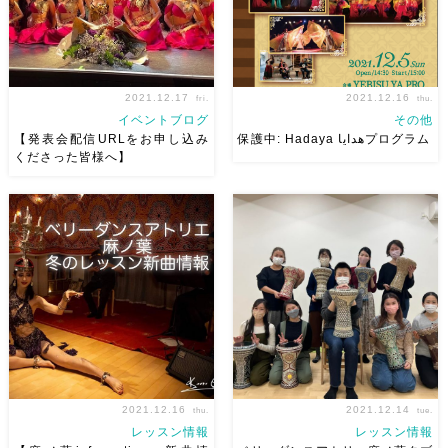
2021.12.17
2021.12.16
fri.
thu.
イベントブログ
その他
【発表会配信URLをお申し込み
保護中: Hadaya هداياプログラム
くださった皆様へ】
本日、配信URLを
この投稿はパスワードで保護さ
info.atelier.asanoha@gmail.com
れているため抜粋文はありませ
よりお送りいたしました！ ま
ん。
だ届いていない方は、一度迷惑
メールボックスをご確認の上、
見つからない場合はご連絡くだ
さいま […]
2021.12.16
2021.12.14
thu.
tue.
レッスン情報
レッスン情報