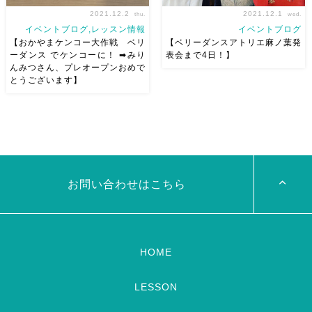
2021.12.2
2021.12.1
thu.
wed.
イベントブログ,レッスン情報
イベントブログ
【おかやまケンコー大作戦 ベリ
【ベリーダンスアトリエ麻ノ葉発
ーダンス でケンコーに！ ➡︎みり
表会まで4日！】
んみつさん、プレオープンおめで
とうございます】
今日は朝からおかやまケンコー
今日で群舞のリハーサル終わり
大作戦さんの ベリーダンス で
みんがこの発表会へ一生懸命取
ケンコーに！で 講師をさせて
り組んでくれていて、 とても
いただきました♬ ご参加くだ
嬉しい みんなが頑張って練習
さった皆様、岡山ケンコー大作
している姿をみると 私も頑張
戦の皆様 ありがとうございま
ろう！って思える。 あと少し
した！！ 帰りがけに嬉しいお
だー！！！ 配信のお申し込み
お問い合わせはこちら
声 […]
受 […]
HOME
LESSON