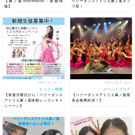
【麻ノ葉information：新曲情
ベリーダンスアトリエ麻ノ葉タブ
報】
ラ部！
こんにちは！新曲情報です♬
ベリーダンスアトリエ麻ノ葉タ
ちょっと話していたものと違う
ブラ部！ Yuta Sugihara先生よ
ものもありますが （いつもの
ろしくお願いします
今回初
ことでごめん） どれもよい曲
めてだった子をのぞいて みん
なので、来週から楽しく踊って
なマイタブラfrom Jaliさん♪ み
いきましょー！ お久しぶりの
んなかわいー
ゆっくりペー
方の復帰、大歓迎です♡ 【新
スで […]
曲詳 […]
2021.12.10
2021.12.6
fri.
mon.
レッスン情報
イベントブログ
【来週月曜日から！ベリーダンス
【ベリーダンスアトリエ麻ノ葉発
アトリエ麻ノ葉体験レッスンキャ
表会無事終演！】
ンペーン】
いよいよ来週月曜日12/13から
ベリーダンスアトリエ麻ノ葉発
スタートします！！ ベリーダ
表会無事終演！ 皆さま本当に
ンス初心者さん ダンス初心者
本当にありがとうございまし
さん 運動経験ない方 大歓迎で
た！ お客様が本当に暖かくて