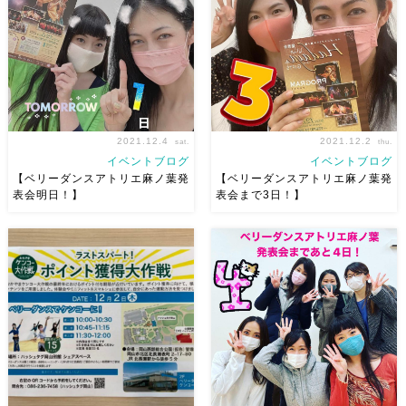
す まずは体験にお越しくださ
生徒のみんなはそれぞれ綺麗で
い お問い合わせは コチラ へ 又
キラキラ可愛くて 本当に幸せ
はinfo.atel […]
な時間でした！ 最後皆さん一
緒に […]
2021.12.4
2021.12.2
sat.
thu.
イベントブログ
イベントブログ
【ベリーダンスアトリエ麻ノ葉発
【ベリーダンスアトリエ麻ノ葉発
表会明日！】
表会まで3日！】
いよいよ明日となりましたー
本日、当日プログラムも届き
ー！ 麻ノ葉発表会 ギリギリま
いよいよ本番まであと３日とな
で足掻く！ てゆうかギリギリ
りました 自主練に来てくれた
にならないと火がつかない
ちひろちゃんと いつも素敵に
最終練習にきたさよちゃん
華やかに踊るちひろちゃんの 1
と！！ 明日！！がんばろー
ファンな私です 今回もとって
ー！！！ 皆様のお越しをお待
も楽しみ 配信のお申し込み受
ちし […]
付 […]