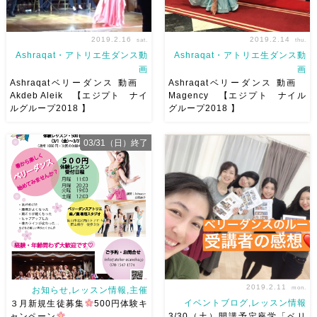
2019.2.16
2019.2.14
sat.
thu.
Ashraqat・アトリエ生ダンス動
Ashraqat・アトリエ生ダンス動
画
画
Ashraqatベリーダンス 動画
Ashraqatベリーダンス 動画
Akdeb Aleik 【エジプト ナイ
Magency 【エジプト ナイル
ルグループ2018 】
グループ2018 】
Ashraqatの動画をyoutubeに
Ashraqatの動画をyoutubeに
UPしています♫ 2つ目のご紹介
UPしています♫ 一つ目のご紹
【エジプト ナイルグルー
介
【エジプト ナイルグル
03/31（日）終了
プ2018 Akdeb Aleik】 こち
ープ2018】 エジプトでナイル
らはAkdeb Aleikという大好き
グループで マスターティーチ
な曲。 […]
ャーの皆様の前で踊らせていた
だきました め […]
2019.2.11
mon.
お知らせ,レッスン情報,主催
イベントブログ,レッスン情報
３月新規生徒募集
500円体験キ
ャンペーン
3/30（土）開講予定座学「ベリ