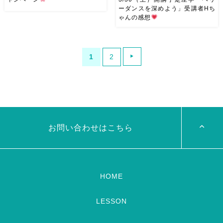
ーダンスを深めよう」受講者Hち
ゃんの感想
春からベリーダンス始めません
今度、3/30（土）に開催する座
か？？ ベリーダンスアトリエ
学 ベリーダンスを深めよう
麻ノ葉では ③月から５００円
【１】 -オープンクラス- エジ
1
2
体験レッスン開催いたします♡
プシャンベリーダンスのルー
新しい振付が始まるタイミング
ツ。 実は、2/1（金）に同じク
なので、 みんなと一緒のペー
ラスを開講しました。 その時
スでじっくり習えて安心です。
受講してくれたHちゃんか […]
[…]
お問い合わせはこちら
HOME
LESSON