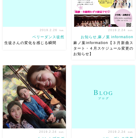
2019.2.26
2019.2.24
tue.
sun.
ベリーダンス徒然
お知らせ,麻ノ葉 information
生徒さんの変化を感じる瞬間
麻ノ葉information【３月新曲ス
タート・４月スケジュール変更の
お知らせ】
最近、長く続けていてくれる生
こんにちは！ ３月から入門ク
徒さんの 変化を感じることが
ラスと初級クラスでスタートす
ありました。 仕事も忙しくて
る新曲の情報です♫ 最近お休み
休むことも多いのですが でも
していた人も、お友達で興味の
始めてから何年だろうー。。５
ある方も３月からのスタートを
年は続けてると思います。
お見逃しなく。 新曲がスター
あ、なんか一つ抜けたな、と思
トするタイミングは、曲の解説
いまし […]
や […]
2019.2.24
2019.2.24
sun.
sun.