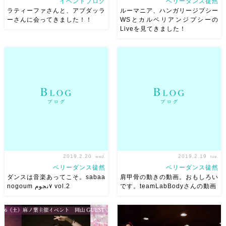
イベントブログ
ベリーダンス徒然
ラティーファさんと、アブダッラ
ルーマニア、ハンガリージプシー
ーさんに会ってきました！！
WSとカルベリアンジプシーの
Liveを見てきました！
７月６日（土）、７月７日
ルーマニア
、ハンガリー
ロ
（日）に岡山に来てくださる
マの生演奏のダンスワークショ
タカダアキコさん、ラティーフ
ップ！にライブ行ってきまし
ァさん、アブダッラーさん！
た！ めっちゃ面白かった！夢
この度、打ち合わせでラティー
中になった！難しかったー！
ファさんとアブダッラーさんに
リズム感すごい！そしてテンシ
会いに 千葉 船橋に！ 時間が
ョン上がります！ そして演奏
ない中 […]
が […]
2019.2.20
2019.2.19
wed.
tue.
ベリーダンス徒然
ベリーダンス徒然
ダンスは音楽あってこそ。sabaa
肩甲骨の動きの動画。おもしろい
nogoum ٧نجوم vol.2
です。teamLabBodyさんの動画
先日、sabaa nogoum ٧نجوم
肩甲骨の動きの動画。 おもし
vol.2を見てきました。 ってい
ろいです。teamLabBodyさん