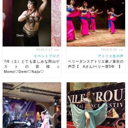
うか浴びてきました？暴れてき
の動画 骨の動きがイメージで
ました？w 関西のミュージシャ
きるといらない力が 抜けます
ン勢が中心に 千葉のAbdallah
よね。 私も右腕がもっと楽に
さんがまとめられている企画だ
動くようになりたい！ ☆*・:｡
[…]
〇｡:・*☆*・:｡ […]
2019.2.17
2019.2.16
sun.
sat.
イベントブログ
アトリエ生の声
7/6（土）とても楽しみな岡山ゲ
ベリーダンスアトリエ麻ノ葉生の
ストの皆様♫
声⑦【 Aさん/ベリー歴5年 】
Momo♡Demi♡Naju♡
7/6（土）麻ノ葉主催で開催す
こんにちは♫ 岡山市北区内山下
る タカダアキコさん、ラティ
でベリーダンスアトリエ麻ノ葉
ーファさん、アブダッラーさん
を主催している Ashraqat（立
に お越しいただくイベントの
岡麻子）です 今日は、アトリ
岡山ゲストの皆さんが 決定し
エ生の声のご紹介♫ 麻ノ葉で
ました！！！！( *´艸`) 天女の
は、大人になってからダンスが
ような美しさ⭐︎ St […]
初めての方も多く 大人 […]