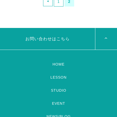
1
2
しました✩.*˚ 生徒さんからエ
月！寒い日が続きますね。 今
アコンの上がいいよと聞いて
日は徒然ブログ 「痛みは気づ
アトリエのエアコンの上に設置
き」ということで 私の体は癖
♫ 加湿器も絶賛稼働中
(`･ω･´
のオンパレードです 10代、20
) 手洗いうがい […]
代前半までまともに運 […]
お問い合わせはこちら
HOME
LESSON
STUDIO
EVENT
NEWS/BLOG