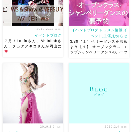
2019.2.11
mon.
イベントブログ,レッスン情報,イ
イベントブログ
ベント,主催,お知らせ
７月！Latifaさん、Abdallahさ
3/30（土）ベリーダンスを深め
ん、タカダアキコさんが岡山に
よう【１】-オープンクラス- エ
ジプシャンベリーダンスのルーツ
７月！大好きなお三方が岡山に
こんにちは！ Ashraqat初の試
来てくださいます
岡山
み。座学のみのクラスを開講い
初！！千葉からLatifaさん真野
たします。 そして、このクラ
葉子 (Yoko Mano)
、ダルブ
スはオープンクラスですので
ッカのAbdallah Ahmedさん
麻ノ葉以外の方でも興味のある
そして、東京からタカダ アキ
方はどなたでも！ ベリーダン
[…]
スをされない方でも興味の […]
2019.2.5
2019.2.4
tue.
mon.