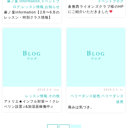
麻ノ葉 information,イベントブ
イベントブログ
倉敷西ライオンズクラブ様のHP
ログ,レッスン情報,お知らせ
にご紹介いただきました
麻ノ葉information【2月〜6月の
レッスン・特別クラス情報】
こんにちは！ 2月〜GW、6月頃
先日の新年合同例会にて踊らせ
までのレッスン&イベントで
ていただいた様子をHPにてご
す！ 先の予定は変わるかもし
紹介いただきました パフォー
れませんが 今の所この予定な
マンス中のお写真もありがとう
ので、チェックお願いします
ございます
皆様の暖かいお
m(_ _ )m ★レッスン変更事項
声、本当に嬉しかったです。
★ レッスンの変 […]
ありがとうございました。
倉敷 […]
2019.2.4
2019.2.1
mon.
fri.
レッスン情報,その他
ベリーダンス徒然,ベリーダンス
アトリエ★インフル対策ー！クレ
徒然
ベリン設置♫&加湿器稼働中♫
痛みは気づき。
インフルエンザ対策になると聞
こんにちは！ベリーダンスアト
いて 早速！！ クレベリン設置
リエ麻ノ葉のAshraqatです ２