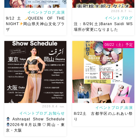
2026.8.7
fri.
イベントブログ,出演
イベントブログ
9/12土
QUEEN OF THE
NIGHT
岡山県天神山文化プラ
注：8/29(土)Baran Saidi WS
ザ
場所が変更になりました
08/22（土）予定
2026/9/12(土)Ricoさん主催
8/29（土）Baran Saidi WSお
QUEEN OF THE NIGHT岡
申し込み多数につき会場変更
山県天神山文化プラザ Guest
しました♡ 表町桃太郎スタジ
に女神
オ岡山県岡山市 北区表町2丁
@mayadyorientaldance さん
目6-64 4階 ショー会場から
女神のオーラ浴びに行きま
近いので、安心♡駅からもバ
しょー […]
スで天満屋バスス […]
2026.8.4
tue.
イベントブログ,出演
イベントブログ,お知らせ
8/22土 古都学区のふれあい祭
Ashraqat Show Schedule
り
2026年8月以降♡岡山・東
京・大阪