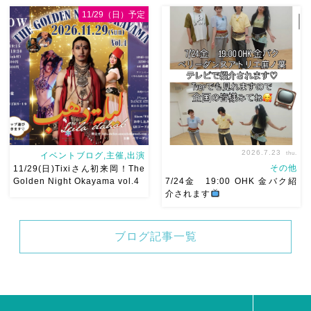
8月以降のショースケジュール
8/22土 古都学区のふれあい
11/29（日）予定
です♡皆様にお会いできます
祭りにて踊らせていただきま
ように
ご予約はメッセージ
す♡太鼓も叩くよー！私たち
ください
お待ちしています
は18:40頃から出演です屋台も
Ashraqat Show
出てとても楽しいお祭りにな
Schedule
岡山・
りそう
私たちも踊った後は
8/22(土) […]
祭りを楽しみます
遊びにい
ら […]
2026.7.23
thu.
イベントブログ,主催,出演
その他
11/29(日)Tixiさん初来岡！The
Golden Night Okayama vol.4
7/24金 19:00 OHK 金バク紹
介されます
2026/11/29(日)Tixiさん初来
7/24金 19:00 OHK 金バクベ
ブログ記事一覧
岡！The Golden Night
リーダンスアトリエ麻ノ葉テ
Okayama vol.4 本日8/1より
レビで紹介されます♡ Tverで
お申し込みスタートです
も見れますので全国の皆様み
【 Show 】 Guest
てね
河合くんが来てくれま
DancerTixi […]
した