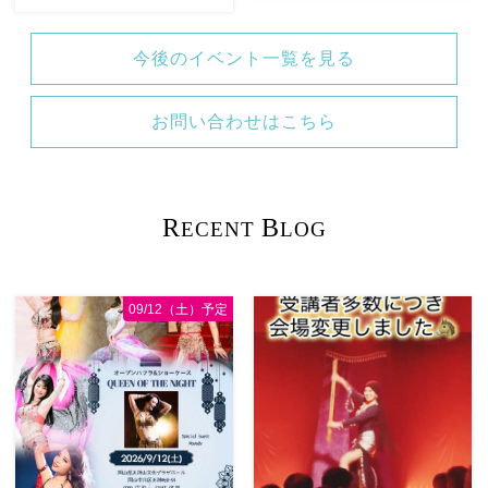
2026/9/12(土)Ricoさん主催
2026/11/29(日)Tixiさん初来
今後のイベント一覧を見る
QUEEN OF THE NIGHT岡
岡！The Golden Night
山県天神山文化プラザ Guest
Okayama vol.4 本日8/1より
に女神
お申し込みスタートです
お問い合わせはこちら
@mayadyorientaldance さん
【 Show 】 Guest
女神のオーラ浴びに行きま
DancerTixi […]
しょー […]
R
B
ECENT
LOG
09/12（土）予定