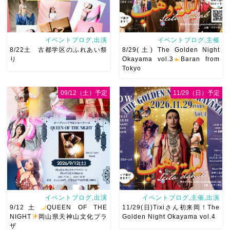
イベントブログ,出演
イベントブログ,主催
8/22土 古都学区のふれあい祭
8/29(土) The Golden Night
り
Okayama vol.3
Baran from
Tokyo
09/12（土）予定
11/29（日）予定
8/22土 古都学区のふれあい
8/29(土) The Golden Night
祭りにて踊らせていただきま
vol.3私が愛して尊敬してやま
す♡太鼓も叩くよー！私たち
ないBaranさんを岡山にお呼
は18:40頃から出演です屋台も
びします
Baranさんの踊
出てとても楽しいお祭りにな
りは安定したテクニックはも
りそう
私たちも踊った後は
ちろんですがとにかく見てて
祭りを楽しみます
遊びにい
幸せ […]
ら […]
イベントブログ,出演
イベントブログ,主催,出演
9/12土
QUEEN OF THE
11/29(日)Tixiさん初来岡！The
NIGHT
岡山県天神山文化プラ
Golden Night Okayama vol.4
ザ