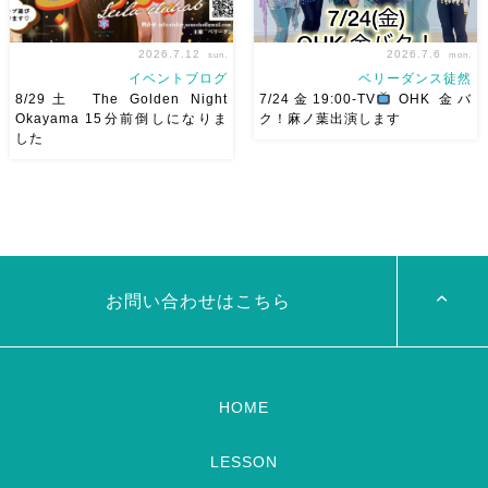
2026.7.12
2026.7.6
sun.
mon.
イベントブログ
ベリーダンス徒然
8/29土 The Golden Night
7/24金19:00-TV
OHK 金バ
Okayama 15分前倒しになりま
ク！麻ノ葉出演します
した
8/29（土） 岡山に Baranが
ベリーダンスアトリエ麻ノ葉テ
やってくる
しかも生徒さんが
レビ出演します♡ 7/24金
三人も参加してくれますよ
皆
19:00- OHK 金バク！なんと！
さんソロとそして三人の群舞を
麻ノ葉に河合郁人さんが来られ
踊ってくれます♡ 東京から参
ました
どんなふうに紹介され
加の元麻ノ葉の ルイもあの懐
るのかドキドキ
TVerでも見
かしの曲をソロ踊ります […]
ていただけるそう […]
お問い合わせはこちら
HOME
LESSON