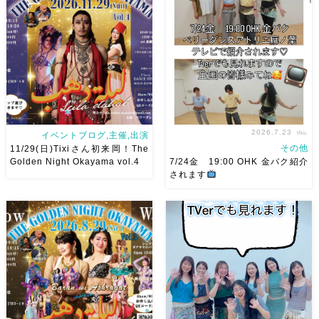
ださい
お待ちしています
18:40頃から出演です屋台も出
Ashraqat Show Schedule
てとても楽しいお祭りになりそ
岡山・8/22(土) […]
う
私たちも踊った後は祭り
を楽しみます
遊びにいら
[…]
2026.7.23
thu.
イベントブログ,主催,出演
その他
11/29(日)Tixiさん初来岡！The
Golden Night Okayama vol.4
7/24金 19:00 OHK 金バク紹介
されます
2026/11/29(日)Tixiさん初来
7/24金 19:00 OHK 金バクベ
岡！The Golden Night
リーダンスアトリエ麻ノ葉テレ
Okayama vol.4 本日8/1よりお
ビで紹介されます♡ Tverでも
申し込みスタートです
【
見れますので全国の皆様みてね
Show 】 Guest DancerTixi
河合くんが来てくれました
[…]