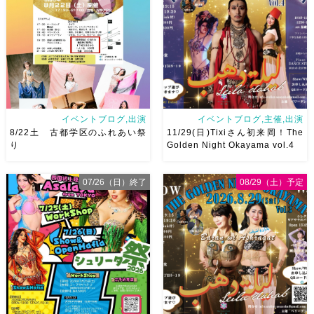
イベントブログ,出演
イベントブログ,主催,出演
8/22土 古都学区のふれあい祭
11/29(日)Tixiさん初来岡！The
り
Golden Night Okayama vol.4
07/26（日）終了
08/29（土）予定
8/22土 古都学区のふれあい祭
2026/11/29(日)Tixiさん初来
りにて踊らせていただきます♡
岡！The Golden Night
太鼓も叩くよー！私たちは
Okayama vol.4 本日8/1よりお
18:40頃から出演です屋台も出
申し込みスタートです
【
てとても楽しいお祭りになりそ
Show 】 Guest DancerTixi
う
私たちも踊った後は祭り
[…]
を楽しみます
遊びにいら
[…]