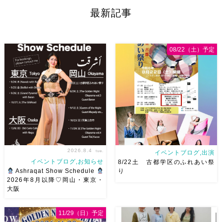
町のツタンカーメンさんにて
MASREYA Gala Show
最新記事
Baran wi Ashraqat デュオショ
https://www.4m-llc.com/ 4Mさ
ーします
Baranさんと踊る
ん主催
夜の部
HIKAYAT
の、めっちゃ楽しい、幸せ
MASREYAに […]
がっつりデュオとそれ […]
08/22（土）予定
2026.8.4
tue.
イベントブログ,出演
イベントブログ,お知らせ
8/22土 古都学区のふれあい祭
Ashraqat Show Schedule
り
2026年8月以降♡岡山・東京・
大阪
8月以降のショースケジュール
8/22土 古都学区のふれあい祭
です♡皆様にお会いできますよ
りにて踊らせていただきます♡
11/29（日）予定
うに
ご予約はメッセージく
太鼓も叩くよー！私たちは