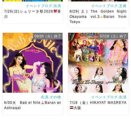
イベントブログ,出演
イベントブログ,主催
7/26(日)シュリータ祭2026
香
8/29(土) The Golden Night
川
Okayama vol.3
Baran from
Tokyo
アサレイヤさんが香川に来るよ
8/29(土) The Golden Night
06/30（火）終了
07/18（土）終了
ー！！Yuccoちゃん主催
そ
vol.3私が愛して尊敬してやま
して、なんと！私も出演させて
ないBaranさんを岡山にお呼び
いただけることとなりました！
します
Baranさんの踊り
麻ノ葉からもハフラ出演させて
は安定したテクニックはもちろ
いただきます
ゆっこちゃん
んですがとにかく見てて幸せ
ありがとうー！ ショー＆ハフ
[…]
[…]
出演,その他
イベントブログ,出演
6/30火 Bab el Nile
Baran wi
7/18（金）HIKAYAT MASREYA
Ashraqat
大阪
6/30火 Bab el Nile
有楽
Hany’s Recital & HIKAYAT