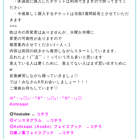
・休講前に購入したチケットは利用できますので持ってきてく
ださい
・今後新しく購入するチケットは当面2週間延長とさせていただ
きます
===
他は今の所変更はありませんが、火曜か水曜に
変更の可能性がありますので
都度案内させてください(＞人＜;)
内容は前回の続きから復習しながらスタートしていきます。
忘れたよ！(￣Д￣；！っていう方も多いと思います
覚えている人は磨くために、覚えてない人はまず思い出すために
w
反復練習しながら踊っていきましょ♡
では！みなさん6月お会いしましょー！！！
ご連絡お待ちしています♡
☆*・:｡〇｡:・*☆*・:｡〇｡:・*☆*・:｡〇
Ashraqat
◎Youtube →
コチラ
◎インスタグラム →
コチラ
◎Ashraqat（Asako）フェイスブック →
コチラ
◎麻ノ葉フェイスブック →
コチラ