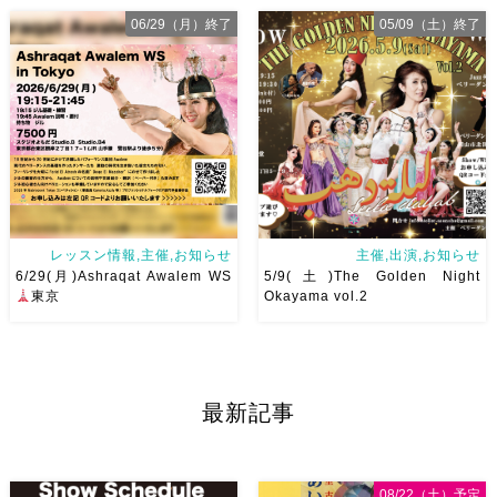
５月、６月Ashraqat出演予定
一年と二ヶ月ぶりの岡山ドラム
06/29（月）終了
05/09（土）終了
とWS予定まとめました
みな
ソロトレーニング vol.7
今回
さんにたくさんお会いできます
は6/21(日)開催です！ 最初にド
ように
ラムソロトレーニングの予習的
なオールレベルダラブッカWS
もありますので奏者の方はぜひ
奏者の方もダン […]
レッスン情報,主催,お知らせ
主催,出演,お知らせ
6/29(月)Ashraqat Awalem WS
5/9(土)The Golden Night
東京
Okayama vol.2
Ashraqat Awalem WSを
第一回目、大盛り上がりした
6/29(月)に開催させていただき
The Golden Night Okayama
最新記事
ます
最近東京
で踊らせ
第二回目のゲストは、
ていただくようになり
レッス
Dance BB主催 Jazzダンサー
ンを受けたいとのありがたすぎ
久保坂明美先生！ カッコよく
るお声をいただくようになりま
て、華やかで、軽やかな明美先
08/22（土）予定