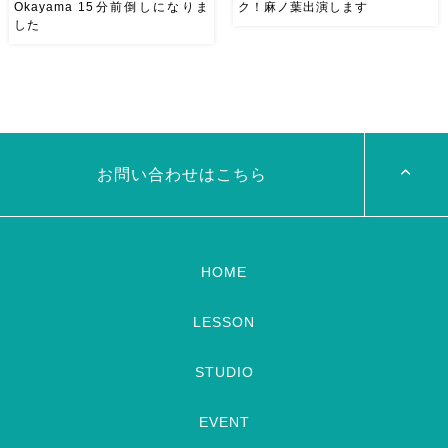
Okayama 15分前倒しになりま
ク！麻ノ葉出演します
した
8/29（土） 岡山に Baranが
ベリーダンスアトリエ麻ノ葉テ
やってくる
しかも生徒さんが
レビ出演します♡ 7/24金
三人も参加してくれますよ
皆
19:00- OHK 金バク！なんと！
さんソロとそして三人の群舞を
麻ノ葉に河合郁人さんが来られ
踊ってくれます♡ 東京から参
ました
どんなふうに紹介され
加の元麻ノ葉の ルイもあの懐
るのかドキドキ
TVerでも見
かしの曲をソロ踊ります […]
ていただけるそう […]
お問い合わせはこちら
HOME
LESSON
STUDIO
EVENT