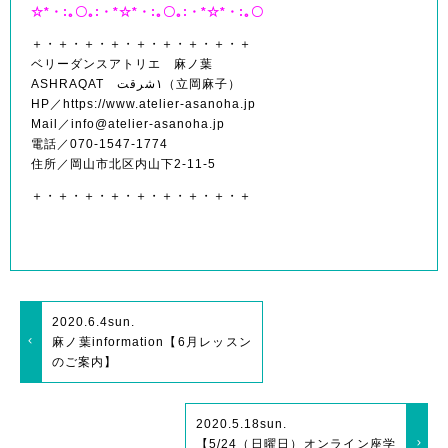
☆*・:｡〇｡:・*☆*・:｡〇｡:・*☆*・:｡〇
＋・＋・＋・＋・＋・＋・＋・＋・＋
ベリーダンスアトリエ 麻ノ葉
ASHRAQAT ١شرقت（立岡麻子）
HP／https://www.atelier-asanoha.jp
Mail／info@atelier-asanoha.jp
電話／070-1547-1774
住所／岡山市北区内山下2-11-5
＋・＋・＋・＋・＋・＋・＋・＋・＋
2020.6.4
sun.
麻ノ葉information【6月レッスン
のご案内】
2020.5.18
sun.
【5/24（日曜日）オンライン座学