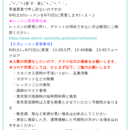
｡ﾟ+.｡ﾟ+.(喜´∀｀喜)｡ﾟ+.｡ﾟ+. *.・。
早速変更で申し訳ないのですが
6/6(土)のレッスンを6/7(日)に変更します(＞人＜;)
★レッスン変更事項★
レッスンの変更に伴い、チケットが消化できない方は個別にご相
談ください。
https://www.atelier-asanoha.jp/lesson/schedule/
【６月
レッスン変更事項
】
6/6(土)→6/7(日)に変更 11:00入門、12:40初級、13:40フォー
クロア
★人数の把握をしたいので、クラス出欠の連絡をお願いします。
★コロナ対策としては、ひとまず以下。ご協力お願いします
・スタジオ入室時の手洗いうがい、足裏消毒
・ヨガマットなどの除菌
・レッスンごとの換気
・講師のマスク着用
・更衣室の混雑時の短時間利用と換気
・更衣室混雑時は入室を順番とさせていただく可能性がありま
す
・倦怠感、熱など体調が悪い場合はお休みしてください
・身近に感染した方、濃厚接触した可能性の方がいる場合はお
やすみください