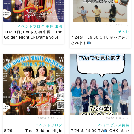
2026.7.23
thu.
イベントブログ,主催,出演
その他
11/29(日)Tixiさん初来岡！The
Golden Night Okayama vol.4
7/24金 19:00 OHK 金バク紹介
されます
2026/11/29(日)Tixiさん初来
7/24金 19:00 OHK 金バクベ
岡！The Golden Night
リーダンスアトリエ麻ノ葉テレ
Okayama vol.4 本日8/1よりお
ビで紹介されます♡ Tverでも
申し込みスタートです
【
見れますので全国の皆様みてね
Show 】 Guest DancerTixi
河合くんが来てくれました
[…]
2026.7.12
2026.7.6
sun.
mon.
イベントブログ
ベリーダンス徒然
8/29土 The Golden Night
7/24金19:00-TV
OHK 金バ