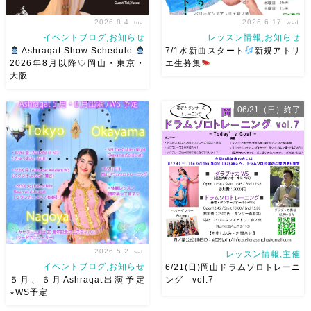
2026.8.4
2026.6.17
tue.
wed.
イベントブログ,お知らせ
レッスン情報,お知らせ
Ashraqat Show Schedule
7/1水新曲スタート
新規アトリ
2026年8月以降♡岡山・東京・
エ生募集
大阪
8月以降のショースケジュール
岡山でベリーダンス始めて見ま
です♡皆様にお会いできますよ
せんか？7/1水より新曲スター
06/21（日）終了
うに
ご予約はメッセージく
ト
日焼けせずに街中で身
ださい
お待ちしています
体を動かせる
音楽とともに
Ashraqat Show Schedule
踊ることでリフレッシュ
表
岡山・8/22(土) […]
現することで違う自分になれる
などなど ₊˚ […]
2026.5.2
sat.
レッスン情報,主催
イベントブログ,お知らせ
6/21(日)岡山ドラムソロトレーニ
５月、６月Ashraqat出演予定
ング vol.7
⭐︎WS予定