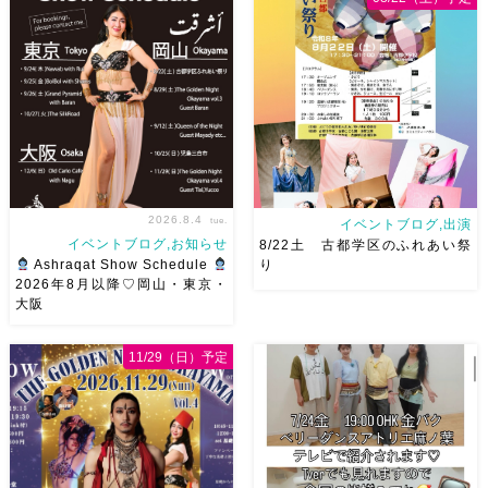
した
第 […]
生の踊り […]
2026.8.4
tue.
イベントブログ,出演
イベントブログ,お知らせ
8/22土 古都学区のふれあい祭
Ashraqat Show Schedule
り
2026年8月以降♡岡山・東京・
大阪
8月以降のショースケジュール
8/22土 古都学区のふれあい祭
です♡皆様にお会いできますよ
りにて踊らせていただきます♡
11/29（日）予定
うに
ご予約はメッセージく
太鼓も叩くよー！私たちは
ださい
お待ちしています
18:40頃から出演です屋台も出
Ashraqat Show Schedule
てとても楽しいお祭りになりそ
岡山・8/22(土) […]
う
私たちも踊った後は祭り
を楽しみます
遊びにいら
[…]