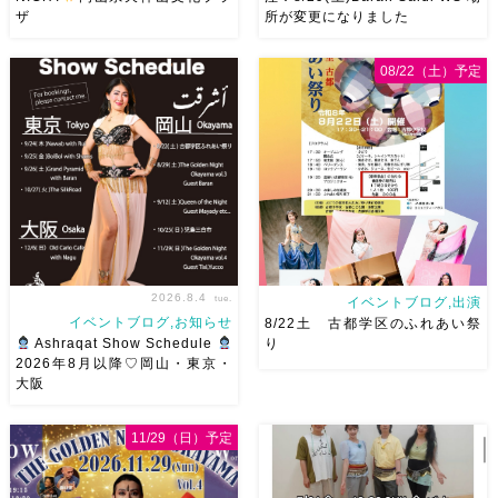
ザ
所が変更になりました
2026/9/12(土)Ricoさん主催
8/29（土）Baran Saidi WSお
08/22（土）予定
QUEEN OF THE NIGHT岡山
申し込み多数につき会場変更し
県天神山文化プラザ Guestに女
ました♡ 表町桃太郎スタジオ
神 @mayadyorientaldance
岡山県岡山市 北区表町2丁目6-
さん
女神のオーラ浴びに行き
64 4階 ショー会場から近いの
ましょー […]
で、安心♡駅からもバスで天満
屋バスス […]
2026.8.4
tue.
イベントブログ,出演
イベントブログ,お知らせ
8/22土 古都学区のふれあい祭
Ashraqat Show Schedule
り
2026年8月以降♡岡山・東京・
大阪
8月以降のショースケジュール
8/22土 古都学区のふれあい祭
です♡皆様にお会いできますよ
りにて踊らせていただきます♡
11/29（日）予定
うに
ご予約はメッセージく
太鼓も叩くよー！私たちは
ださい
お待ちしています
18:40頃から出演です屋台も出