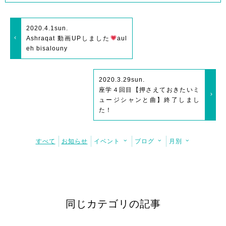
2020.4.1
sun.
Ashraqat 動画UPしました
aul
eh bisalouny
2020.3.29
sun.
座学４回目【押さえておきたいミ
ュージシャンと曲】終了しまし
た！
すべて
お知らせ
イベント
ブログ
月別
同じカテゴリの記事