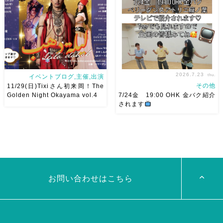
Ashraqat Show Schedule
てとても楽しいお祭りになりそ
岡山・8/22(土) […]
う
私たちも踊った後は祭り
を楽しみます
遊びにいら
[…]
2026.7.23
thu.
イベントブログ,主催,出演
その他
11/29(日)Tixiさん初来岡！The
Golden Night Okayama vol.4
7/24金 19:00 OHK 金バク紹介
されます
2026/11/29(日)Tixiさん初来
7/24金 19:00 OHK 金バクベ
岡！The Golden Night
リーダンスアトリエ麻ノ葉テレ
Okayama vol.4 本日8/1よりお
ビで紹介されます♡ Tverでも
申し込みスタートです
【
見れますので全国の皆様みてね
Show 】 Guest DancerTixi
河合くんが来てくれました
[…]
お問い合わせはこちら