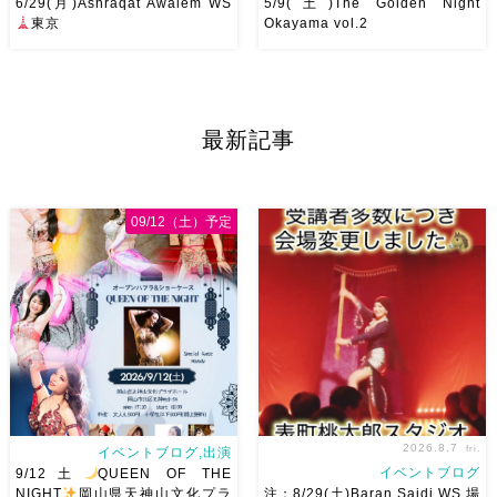
6/29(月)Ashraqat Awalem WS
5/9(土)The Golden Night
東京
Okayama vol.2
Ashraqat Awalem WSを
第一回目、大盛り上がりした
6/29(月)に開催させていただき
The Golden Night Okayama
最新記事
ます
最近東京
で踊らせ
第二回目のゲストは、
ていただくようになり
レッス
Dance BB主催 Jazzダンサー
ンを受けたいとのありがたすぎ
久保坂明美先生！ カッコよく
るお声をいただくようになりま
て、華やかで、軽やかな明美先
09/12（土）予定
した
第 […]
生の踊り […]
2026.8.7
fri.
イベントブログ,出演
イベントブログ
9/12土
QUEEN OF THE
NIGHT
岡山県天神山文化プラ
注：8/29(土)Baran Saidi WS 場