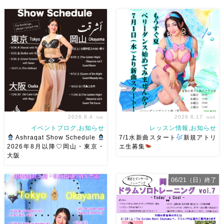
2026.8.4
2026.6.17
tue.
wed.
イベントブログ,お知らせ
レッスン情報,お知らせ
Ashraqat Show Schedule
7/1水新曲スタート
新規アトリ
2026年8月以降♡岡山・東京・
エ生募集
大阪
8月以降のショースケジュール
岡山でベリーダンス始めて見ま
です♡皆様にお会いできますよ
せんか？7/1水より新曲スター
06/21（日）終了
うに
ご予約はメッセージく
ト
日焼けせずに街中で身
ださい
お待ちしています
体を動かせる
音楽とともに
Ashraqat Show Schedule
踊ることでリフレッシュ
表
岡山・8/22(土) […]
現することで違う自分になれる