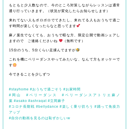
もともと少人数なので、今のところ対策しながらレッスンは通常
通り行っていきます。（状況が変化したらお知らせします）
来れてない人もポロポロでてきたし、来れてる人もおうちで過ご
す時間が楽しくなったらなと思ってます
麻ノ葉生でなくても、おうちで暇な方、限定公開で動画シェアし
ますので ご連絡くださいね
（無料です）
15
分のうち、
5
分くらい足揉んでますが
これを機にベリーダンスやってみたいな、なんて方もオッケーで
す
今できることを少しずつ
#
stayhome
#
おうちで過ごそう
#
お家時間
#
岡山
#
ベリーダンス
#
ベリーダンスアトリエ麻ノ
葉
#
asako
#
ashraqat
#
立岡麻子
#
コロナ長期戦
#
bellydance
#
楽しく乗り切ろう
#
踊って免疫力
アップ
#
自分の動画を見るのは恥ずかしいw