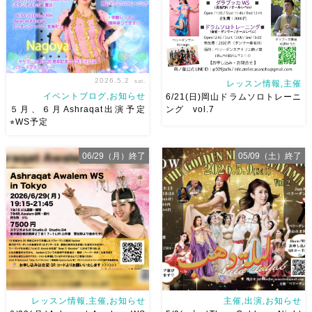
などなど ₊˚ […]
2026.5.2
sat.
レッスン情報,主催
イベントブログ,お知らせ
6/21(日)岡山ドラムソロトレーニ
５月、６月Ashraqat出演予定
ング vol.7
⭐︎WS予定
５月、６月Ashraqat出演予定
一年と二ヶ月ぶりの岡山ドラム
06/29（月）終了
05/09（土）終了
とWS予定まとめました
みな
ソロトレーニング vol.7
今回
さんにたくさんお会いできます
は6/21(日)開催です！ 最初にド
ように
ラムソロトレーニングの予習的
なオールレベルダラブッカWS
もありますので奏者の方はぜひ
奏者の方もダン […]
レッスン情報,主催,お知らせ
主催,出演,お知らせ