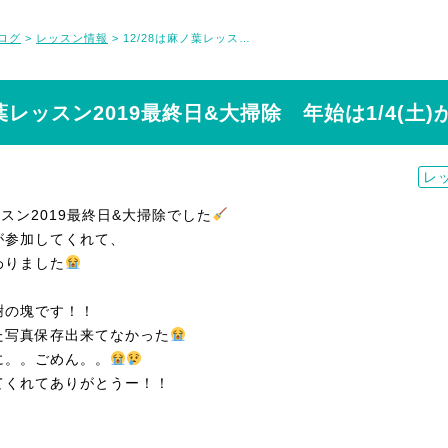
ログ
レッスン情報
12/28は麻ノ葉レッスン2019最終日&大掃除 年始は1/4(土)から！
>
>
ノ葉レッスン2019最終日&大掃除 年始は1/4(土)
レ
ッスン2019最終日&大掃除でした
が参加してくれて、
わりました
謝の塊です！！
た写真保存出来てなかった
に。。ごめん。。
てくれてありがとうー！！