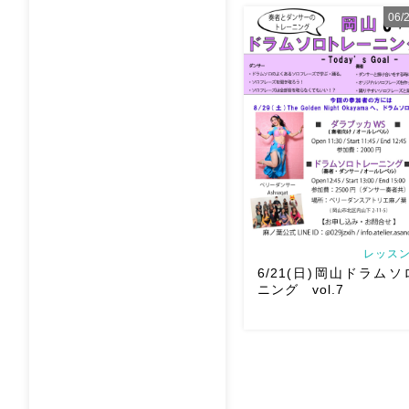
06
8月以降のショースケジュー
様にお会いできますように
メッセージください
お待
す
Ashraqat Show S
岡山・8/22(土) […]
レッスン
6/21(日)岡山ドラム
ニング vol.7
一年と二ヶ月ぶりの岡山ド
レーニング vol.7
今回は6/