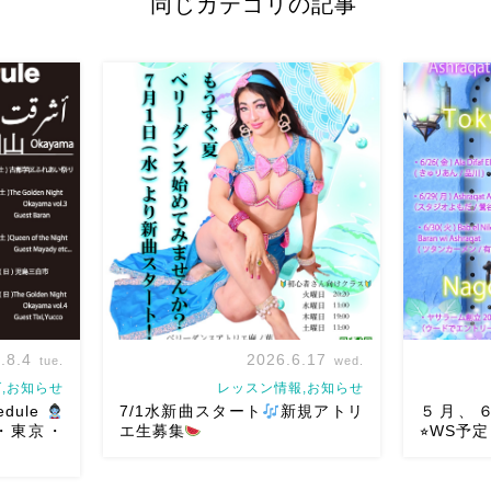
同じカテゴリの記事
.8.4
2026.6.17
tue.
wed.
,お知らせ
レッスン情報,お知らせ
edule
7/1水新曲スタート
新規アトリ
５月、６
山・東京・
エ生募集
⭐︎WS予定