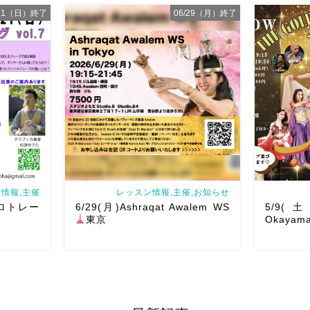
/21（日）終了
06/29（月）終了
岡山でベリーダンス始めて見ません
ルです♡皆
か？7/1水より新曲スタート
日焼け
ご予約は
せずに街中で身体を動かせる
音楽
ちしていま
とともに踊ることでリフレッシュ
５月、６月A
chedule
表現することで違う自分になれる
な
定まとめま
どなど ₊˚ […]
お会いでき
情報,主催
レッスン情報,主催,お知らせ
ソロトレー
6/29(月)Ashraqat Awalem WS
5/9(土)
東京
Okayama
ラムソロト
Ashraqat Awalem WSを6/29(月)に開
21(日)開催
催させていただきます
最近東京
第一回目