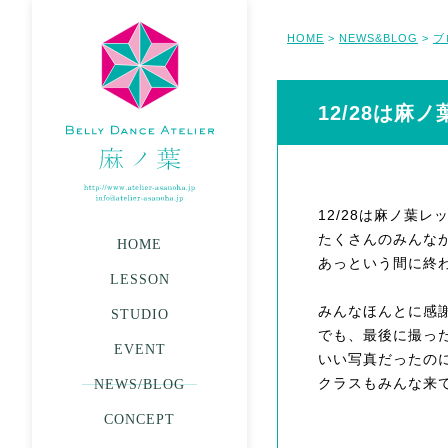
HOME
NEWS&BLOG
ブ
>
>
12/28は麻
12/28は麻ノ葉レ
たくさんのみんな
HOME
あっという間に終
LESSON
みんなほんとに感
STUDIO
でも、最後に撮っ
EVENT
いい写真だったの
クラスもみんな来
NEWS/BLOG
CONCEPT