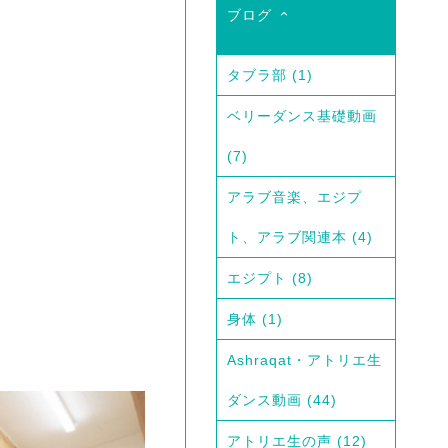
ブログ
タブラ部
(1)
ベリーダンス基礎動画
(7)
アラブ音楽、エジプ
ト、アラブ関連本
(4)
エジプト
(8)
身体
(1)
Ashraqat・アトリエ生
ダンス動画
(44)
アトリエ生の声
(12)