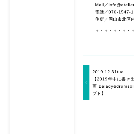
Mail／info@atelie
電話／070-1547-1
住所／岡山市北区内山
＋・＋・＋・＋・
2019.12.31
tue.
【2019年中に書き
画 Balady&drumso
プト】