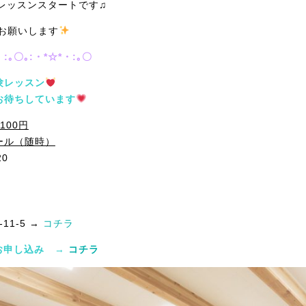
からレッスンスタートです♫
くお願いします
・:｡〇｡:・*☆*・:｡〇
験レッスン
お待ちしています
100円
ール（随時）
20
1-5 →
コチラ
お申し込み
→
コチラ