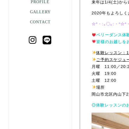
PROFILE
来年は1/4(土)
GALLERY
2020年もよろし
CONTACT
☆*・:｡〇｡:・*☆*
ベリーダンス体
皆様のお越しを
体験レッスン：1
ご予約スケジュ
月曜 11:00／20:
火曜 19:00
土曜 12:00
場所
岡山市北区内山下2-1
◎体験レッスンの