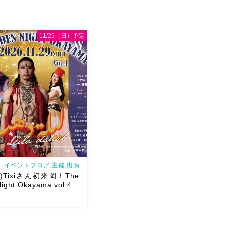
ght Okayama
第二回目の
ance BB主催 Jazzダン
明美先生！ カッコよくて、
11/29（日）予定
やかな明美先生の踊り […]
イベントブログ,主催,出演
日)Tixiさん初来岡！The
ight Okayama vol.4