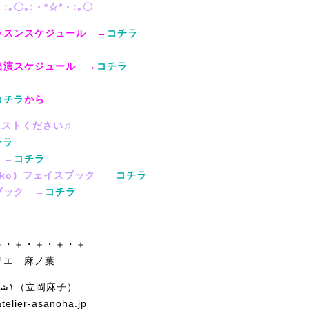
・:｡〇｡:・*☆*・:｡〇
ッスンスケジュール →
コチラ
出演スケジュール →
コチラ
コチラ
から
エストください♫
チラ
 →
コチラ
Asako）フェイスブック →
コチラ
ブック →
コチラ
♫
＋・＋・＋・＋・＋
リエ 麻ノ葉
ASHRAQAT ١شرقت（立岡麻子）
telier-asanoha.jp