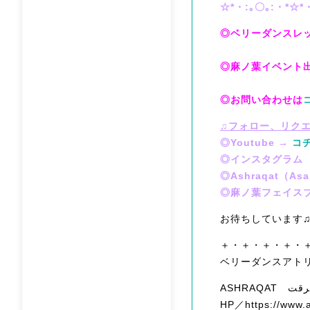
☆*・:｡〇｡:・*☆*
◎ベリーダンスレ
◎麻ノ葉イベント
◎お問い合わせは
♫フォロー、リク
◎Youtube →
コ
◎インスタグラム
◎Ashraqat（
◎麻ノ葉フェイス
お待ちしています
＋・＋・＋・＋・
ベリーダンスアト
HP／https://www.a