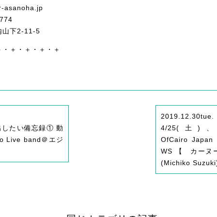
r-asanoha.jp
774
下2-11-5
＋・＋・＋・＋・＋
2019.12.30
tue.
出したい備忘録① 動
4/25(土)、
lo Live band＠エジ
OfCairo Japa
WS 【 カーヌ
(Michiko Su