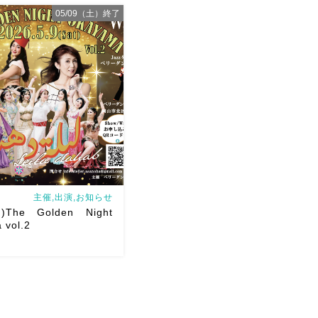
05/09（土）終了
shraqat出演予定とWS予
した
みなさんにたくさん
ますように
主催,出演,お知らせ
The Golden Night
 vol.2
、大盛り上がりしたThe