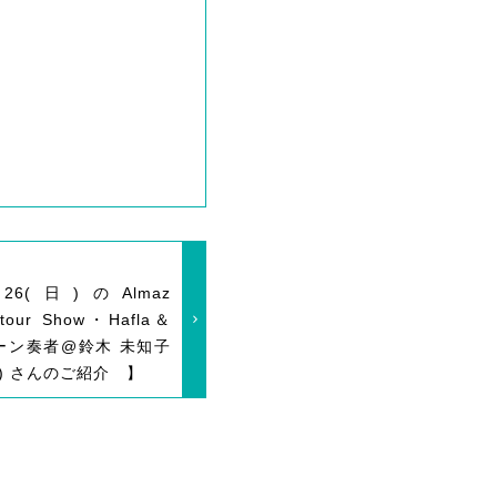
26(日)のAlmaz
n tour Show・Hafla＆
ーン奏者@鈴木 未知子
zuki) さんのご紹介 】