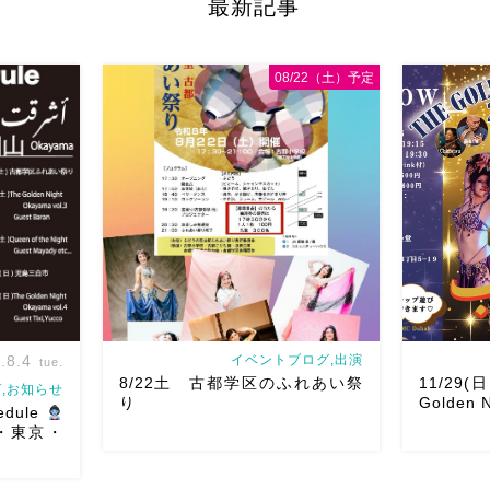
最新記事
レーニング
で踊らせていただくようになり
レッ
Golden Ni
ブッカWS
スンを受けたいとのありがたすぎるお
ゲストは、D
ぜひ
奏者
声をいただくようになりました
サー久保坂
08/22（土）予定
第 […]
華やかで、軽
.8.4
イベントブログ,出演
tue.
8/22土 古都学区のふれあい祭
11/29(
,お知らせ
り
Golden N
edule
山・東京・