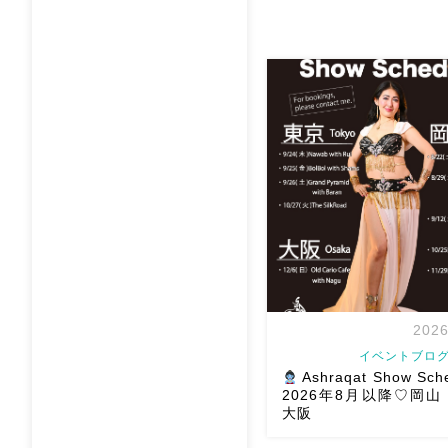
です！ 最初にドラムソロト
の予習的なオールレベルダラ
もありますので奏者の方は
の方もダン […]
2026
イベントブログ
Ashraqat Show Sch
2026年8月以降♡岡
大阪