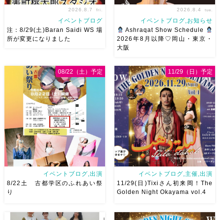
2026.8.7
2026.8.4
fri.
tue.
イベントブログ
イベントブログ,お知らせ
注：8/29(土)Baran Saidi WS 場
Ashraqat Show Schedule
所が変更になりました
2026年8月以降♡岡山・東京・
大阪
8/29（土）Baran Saidi WSお
8月以降のショースケジュール
申し込み多数につき会場変更し
です♡皆様にお会いできますよ
08/22（土）予定
11/29（日）予定
ました♡ 表町桃太郎スタジオ
うに
ご予約はメッセージく
岡山県岡山市 北区表町2丁目6-
ださい
お待ちしています
64 4階 ショー会場から近いの
Ashraqat Show Schedule
で、安心♡駅からもバスで天満
岡山・8/22(土) […]
屋バスス […]
イベントブログ,出演
イベントブログ,主催,出演
8/22土 古都学区のふれあい祭
11/29(日)Tixiさん初来岡！The
り
Golden Night Okayama vol.4