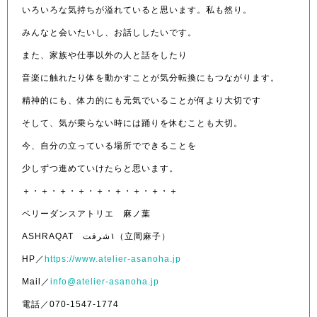
いろいろな気持ちが溢れていると思います。私も然り。
みんなと会いたいし、お話ししたいです。
また、家族や仕事以外の人と話をしたり
音楽に触れたり体を動かすことが気分転換にもつながります。
精神的にも、体力的にも元気でいることが何より大切です
そして、気が乗らない時には踊りを休むことも大切。
今、自分の立っている場所でできることを
少しずつ進めていけたらと思います。
＋・＋・＋・＋・＋・＋・＋・＋・＋
ベリーダンスアトリエ 麻ノ葉
ASHRAQAT ١شرقت（立岡麻子）
HP／
https://www.atelier-asanoha.jp
Mail／
info@atelier-asanoha.jp
電話／070-1547-1774