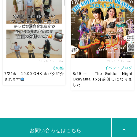
8/22土 古都学区のふれあい祭
2026/11/29(日)Tixiさん初来
りにて踊らせていただきます♡
岡！The Golden Night
太鼓も叩くよー！私たちは
Okayama vol.4 本日8/1よりお
18:40頃から出演です屋台も出
申し込みスタートです
【
てとても楽しいお祭りになりそ
Show 】 Guest DancerTixi
う
私たちも踊った後は祭り
[…]
を楽しみます
遊びにいら
[…]
2026.7.23
2026.7.12
thu.
sun.
その他
イベントブログ
7/24金 19:00 OHK 金バク紹介
8/29土 The Golden Night
されます
Okayama 15分前倒しになりま
した
7/24金 19:00 OHK 金バクベ
8/29（土） 岡山に Baranが
リーダンスアトリエ麻ノ葉テレ
やってくる
しかも生徒さんが
ビで紹介されます♡ Tverでも
三人も参加してくれますよ
皆
見れますので全国の皆様みてね
さんソロとそして三人の群舞を
河合くんが来てくれました
踊ってくれます♡ 東京から参
加の元麻ノ葉の ルイもあの懐
かしの曲をソロ踊ります […]
お問い合わせはこちら