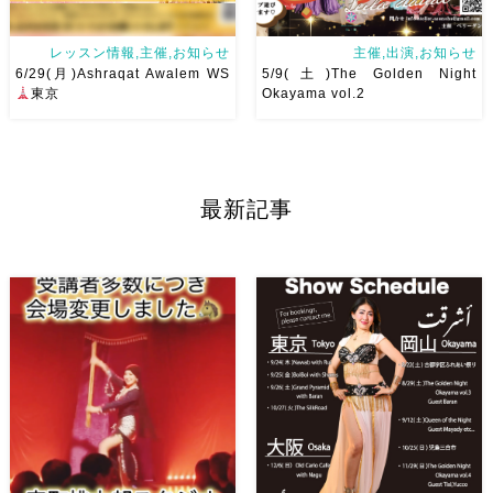
レッスン情報,主催,お知らせ
主催,出演,お知らせ
6/29(月)Ashraqat Awalem WS
5/9(土)The Golden Night
東京
Okayama vol.2
Ashraqat Awalem WSを
第一回目、大盛り上がりした
6/29(月)に開催させていただき
The Golden Night Okayama
最新記事
ます
最近東京
で踊らせ
第二回目のゲストは、
ていただくようになり
レッス
Dance BB主催 Jazzダンサー
ンを受けたいとのありがたすぎ
久保坂明美先生！ カッコよく
るお声をいただくようになりま
て、華やかで、軽やかな明美先
した
第 […]
生の踊り […]