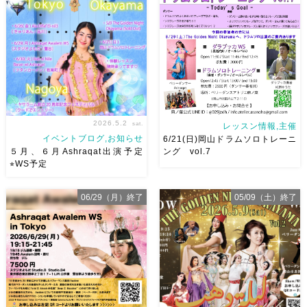
ださい
お待ちしています
体を動かせる
音楽とともに
Ashraqat Show Schedule
踊ることでリフレッシュ
表
岡山・8/22(土) […]
現することで違う自分になれる
などなど ₊˚ […]
2026.5.2
sat.
レッスン情報,主催
イベントブログ,お知らせ
6/21(日)岡山ドラムソロトレーニ
５月、６月Ashraqat出演予定
ング vol.7
⭐︎WS予定
５月、６月Ashraqat出演予定
一年と二ヶ月ぶりの岡山ドラム
06/29（月）終了
05/09（土）終了
とWS予定まとめました
みな
ソロトレーニング vol.7
今回
さんにたくさんお会いできます
は6/21(日)開催です！ 最初にド
ように
ラムソロトレーニングの予習的
なオールレベルダラブッカWS
もありますので奏者の方はぜひ
奏者の方もダン […]