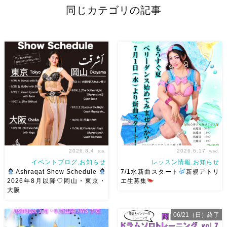
同じカテゴリの記事
2026.8.4
2026.6.17
tue.
wed.
イベントブログ,お知らせ
レッスン情報,お知らせ
Ashraqat Show Schedule
7/1水新曲スタート
新規アトリ
2026年8月以降♡岡山・東京・
エ生募集
大阪
8月以降のショースケジュール
岡山でベリーダンス始めて見ま
です♡皆様にお会いできますよ
せんか？7/1水より新曲スター
06/21（日）終了
うに
ご予約はメッセージく
ト
日焼けせずに街中で身