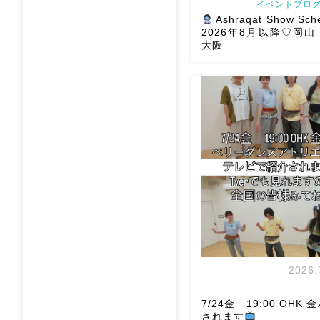
イベントブログ
Ashraqat Show Sch
2026年8月以降♡岡
大阪
8月以降のショースケジュー
様にお会いできますように
メッセージください
お待
す
Ashraqat Show S
岡山・8/22(土) […]
2026.
7/24金 19:00 OHK
されます