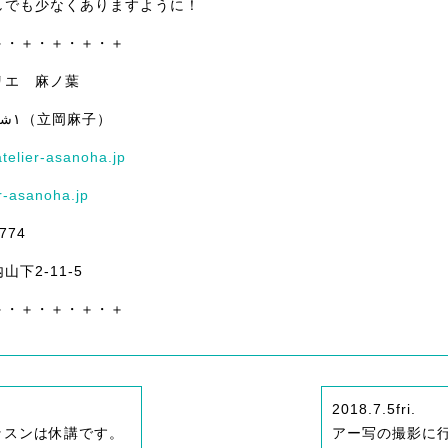
しでも少なくありますように！
＋・＋・＋・＋・＋
リエ 麻ノ葉
ASHRAQAT ١شرقت（立岡麻子）
atelier-asanoha.jp
r-asanoha.jp
1774
下2-11-5
＋・＋・＋・＋・＋
2018.7.5
fri.
ッスンは休講です。
アー写の撮影に