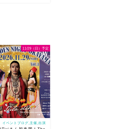
、大盛り上がりしたThe
ght Okayama
第二回目の
ance BB主催 Jazzダン
明美先生！ カッコよくて、
11/29（日）予定
やかな明美先生の踊り […]
イベントブログ,主催,出演
日)Tixiさん初来岡！The