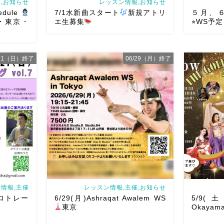
,お知らせ
レッスン情報,お知らせ
edule
7/1水新曲スタート
新規アトリ
５月、６
山・東京・
エ生募集
⭐︎WS予定
/21（日）終了
06/29（月）終了
岡山でベリーダンス始めて見ません
ルです♡皆
か？7/1水より新曲スタート
日焼け
ご予約は
せずに街中で身体を動かせる
音楽
ちしていま
とともに踊ることでリフレッシュ
５月、６月A
chedule
表現することで違う自分になれる
な
定まとめま
どなど ₊˚ […]
お会いでき
情報,主催
レッスン情報,主催,お知らせ
ソロトレー
6/29(月)Ashraqat Awalem WS
5/9(土)
東京
Okayama