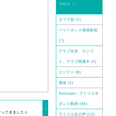
ブログ
タブラ部
(1)
ベリーダンス基礎動画
(7)
アラブ音楽、エジプ
ト、アラブ関連本
(4)
エジプト
(8)
身体
(1)
Ashraqat・アトリエ生
ダンス動画
(44)
行ってきました♫
アトリエ生の声
(12)