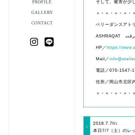
そして、被害が少
PROFILE
GALLERY
＋・＋・＋・＋・
CONTACT
ベリーダンスアト
HP／
https://www.
Mail／
info@atelie
電話／070-1547-
住所／岡山市北区内山
＋・＋・＋・＋・
2018.7.7
fri.
本日7/7（土）のレ