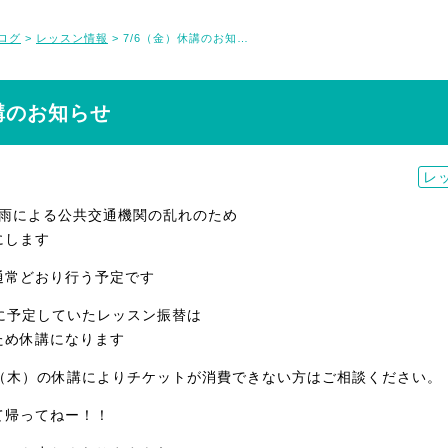
ログ
レッスン情報
7/6（金）休講のお知らせ
>
>
講のお知らせ
レ
大雨による公共交通機関の乱れのため
にします
通常どおり行う予定です
）に予定していたレッスン振替は
ため休講になります
6（木）の休講によりチケットが消費できない方はご相談ください。
て帰ってねー！！