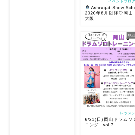
イベントブログ
Ashraqat Show Sch
2026年8月以降♡岡
大阪
06
8月以降のショースケジュー
様にお会いできますように
メッセージください
お待
す
Ashraqat Show S
岡山・8/22(土) […]
レッスン
6/21(日)岡山ドラム
ニング vol.7