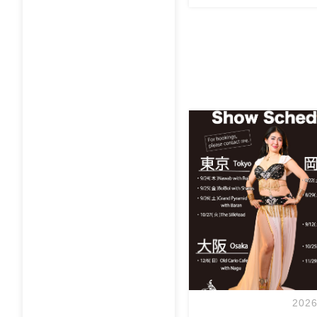
一年と二ヶ月ぶりの岡山ド
レーニング vol.7
今回は6/
です！ 最初にドラムソロト
の予習的なオールレベルダラ
もありますので奏者の方は
の方もダン […]
2026