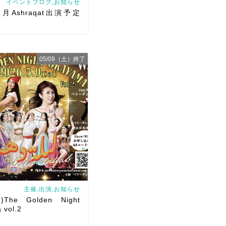
イベントブログ,お知らせ
月Ashraqat出演予定
05/09（土）終了
shraqat出演予定とWS予
した
みなさんにたくさん
ますように
主催,出演,お知らせ
The Golden Night
 vol.2