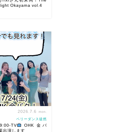
ight Okayama vol.4
/29(日)Tixiさん初来岡！The
ght Okayama vol.4 本日8/1
し込みスタートです
【
est DancerTixi […]
2026.7.6
mon.
ベリーダンス徒然
9:00-TV
OHK 金バ
葉出演します