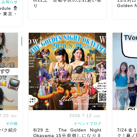
,お知らせ
り
Golden N
edule
山・東京・
8/22土 古都学区のふれあい祭りにて
ルです♡皆
踊らせていただきます♡太鼓も叩くよ
ご予約は
ー！私たちは18:40頃から出演です屋台
2026/11
ちしていま
も出てとても楽しいお祭りになりそう
Golden Ni
chedule
私たちも踊った後は祭りを楽しみま
よりお申
す
遊びにいら […]
Show 】 Gu
7.23
2026.7.12
thu.
sun.
その他
イベントブログ
 金バク紹介
8/29土 The Golden Night
7/24金1
Okayama 15分前倒しになりま
ク！麻ノ