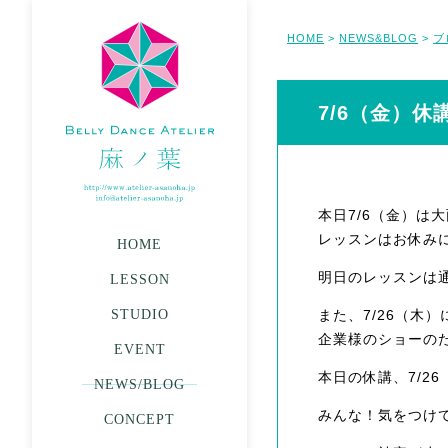
HOME
NEWS&BLOG
ブ
>
>
7/6（金）休
本日7/6（金）は
レッスンはお休み
HOME
明日のレッスンは
LESSON
STUDIO
また、7/26（木
企業様のショーの
EVENT
本日の休講、7/2
NEWS/BLOG
みんな！気をつけ
CONCEPT