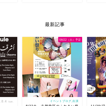
ラムソロト
Ashraqat Awalem WSを6/29(月)に開
21(日)開催
催させていただきます
最近東京
第一回目
最新記事
レーニング
で踊らせていただくようになり
レッ
Golden Ni
ブッカWS
スンを受けたいとのありがたすぎるお
ゲストは、D
ぜひ
奏者
声をいただくようになりました
サー久保坂
08/22（土）予定
第 […]
華やかで、軽
.8.4
イベントブログ,出演
tue.
8/22土 古都学区のふれあい祭
11/29(