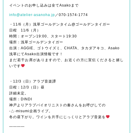
イベントのお申し込みは全てAsakoまで
info@atelier-asanoha.jp
／070-1574-1774
・11/6（月）浅草ゴールデンタイム@ゴールデンタイガー
日程 11/6（月）
時間：オープン19:00、スタート19:30
場所：
浅草ゴールデンタイガー
出演：
AGGIE、ゴトウイズミ、CHATA、タカダアキコ、Asako
浅草にてAsako出演情報です！
まだ若干お席がありますので、お近くの方に宣伝くださると嬉し
いです
・12/3（日）アラブ音楽譚
日程：12/3（日）昼
詳細未定。
場所：DINDI
神戸よりアラブバイオリニストの秦さんをお呼びしての
-△-misumi企画ライブ。
冬の昼下がり。ワインを片手にじっくりとアラブ音楽を
――――