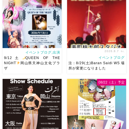
2026.8.7
fri.
イベントブログ,出演
イベントブログ
9/12土
QUEEN OF THE
NIGHT
岡山県天神山文化プラ
注：8/29(土)Baran Saidi WS 場
ザ
所が変更になりました
2026/9/12(土)Ricoさん主催
8/29（土）Baran Saidi WSお
08/22（土）予定
QUEEN OF THE NIGHT岡山
申し込み多数につき会場変更し
県天神山文化プラザ Guestに女
ました♡ 表町桃太郎スタジオ
神 @mayadyorientaldance
岡山県岡山市 北区表町2丁目6-
さん
女神のオーラ浴びに行き
64 4階 ショー会場から近いの
ましょー […]
で、安心♡駅からもバスで天満
屋バスス […]