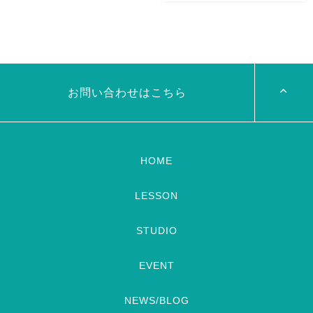
2026/11/29(日)Tixiさん初来
7/24金 19:00 OHK 金バクベ
岡！The Golden Night
リーダンスアトリエ麻ノ葉テレ
Okayama vol.4 本日8/1よりお
ビで紹介されます♡ Tverでも
申し込みスタートです
【
見れますので全国の皆様みてね
Show 】 Guest DancerTixi
河合くんが来てくれました
[…]
お問い合わせはこちら
HOME
LESSON
STUDIO
EVENT
NEWS/BLOG