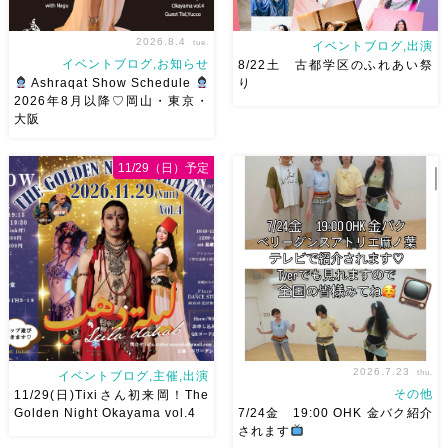
2026.8.4
tue.
イベントブログ,出演
イベントブログ,お知らせ
8/22土 古都学区のふれあい祭
Ashraqat Show Schedule
り
2026年8月以降♡岡山・東京・
大阪
8月以降のショースケジュール
8/22土 古都学区のふれあい祭
です♡皆様にお会いできますよ
りにて踊らせていただきます♡
11/29（日）予定
うに
ご予約はメッセージく
太鼓も叩くよー！私たちは
ださい
お待ちしています
18:40頃から出演です屋台も出
Ashraqat Show Schedule
てとても楽しいお祭りになりそ
岡山・8/22(土) […]
う
私たちも踊った後は祭り
を楽しみます
遊びにいら
[…]
2026.7.23
thu.
イベントブログ,主催,出演
その他
11/29(日)Tixiさん初来岡！The
Golden Night Okayama vol.4
7/24金 19:00 OHK 金バク紹介
されます