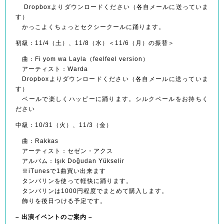
Dropboxよりダウンロードください
（各自メールに送っていま
す）
かっこよくちょっとセクシークールに踊ります。
初級：11/4（土）、11/8（水）＜11/6（月）の振替＞
曲：Fi yom wa Layla（feelfeel version）
アーティスト：Warda
Dropboxよりダウンロードください（各自メールに送っていま
す）
ベールで楽しくハッピーに踊ります。シルクベールをお持ちく
ださい
中級：10/31（火）、11/3（金）
曲：Rakkas
アーティスト：セゼン・アクス
アルバム：Işık Doğudan Yükselir
※iTunesで1曲買い出来ます
タンバリンを使って軽快に踊ります。
タンバリンは1000円程度でまとめて購入します。
飾りを後日つける予定です。
– 出演イベントのご案内 –