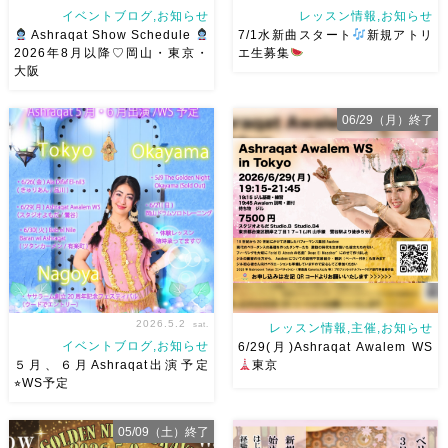
イベントブログ,お知らせ
レッスン情報,お知らせ
Ashraqat Show Schedule
7/1水新曲スタート
新規アトリ
2026年8月以降♡岡山・東京・
エ生募集
大阪
8月以降のショースケジュール
岡山でベリーダンス始めて見ま
です♡皆様にお会いできますよ
せんか？7/1水より新曲スター
06/29（月）終了
うに
ご予約はメッセージく
ト
日焼けせずに街中で身
ださい
お待ちしています
体を動かせる
音楽とともに
Ashraqat Show Schedule
踊ることでリフレッシュ
表
岡山・8/22(土) […]
現することで違う自分になれる
などなど ₊˚ […]
2026.5.2
sat.
レッスン情報,主催,お知らせ
イベントブログ,お知らせ
6/29(月)Ashraqat Awalem WS
５月、６月Ashraqat出演予定
東京
⭐︎WS予定
５月、６月Ashraqat出演予定
Ashraqat Awalem WSを
05/09（土）終了
とWS予定まとめました
みな
6/29(月)に開催させていただき