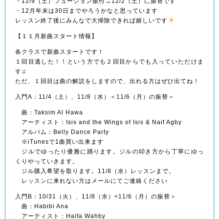
・12/9（土）フュージョン振付→12/2（土）に振替です
・12月年末は30日までやろうかなと思っています
レッスン終了後にみんなで大掃除できれば嬉しいです
【１１月新曲スタート情報】
各クラスで新曲スタートです！
１回目逃した！！という方でも２回目からでも入っていただけま
す♫
ただ、１回目は曲の解説をしますので、出れる方はぜひ出てね！
入門A：11/4（土）、11/8（水）＜11/6（月）の振替＞
曲：Taksim Al Hawa
アーティスト：Isis and the Wings of Isis & Naif Agby
アルバム：Belly Dance Party
※iTunesで1曲買い出来ます
ジルでゆったり優雅に踊ります。ジルの叩き方から丁寧にゆっ
くりやっていきます。
ジル購入希望を取ります。11/8（水）レッスンまで。
レッスンに来れない方はメールにてご連絡ください
入門B：10/31（火）、11/8（水）<11/6（月）の振替＞
曲：Habibi Ana
アーティスト：Haifa Wahby