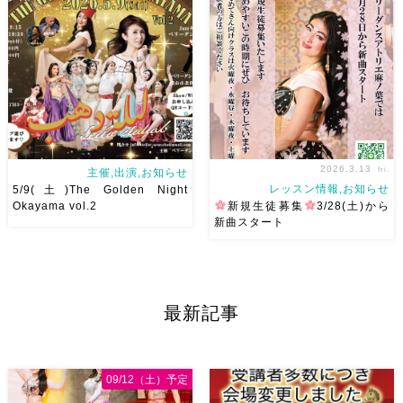
さんにたくさんお会いできます
ます
最近東京
で踊らせ
ように
ていただくようになり
レッス
ンを受けたいとのありがたすぎ
るお声をいただくようになりま
した
第 […]
2026.3.13
fri.
主催,出演,お知らせ
レッスン情報,お知らせ
5/9(土)The Golden Night
Okayama vol.2
新規生徒募集
3/28(土)から
新曲スタート
第一回目、大盛り上がりした
ベリーダンスアトリエ麻ノ葉は
The Golden Night Okayama
3/28土から新曲スタート
始
第二回目のゲストは、
めやすいこの時期に是非体験に
最新記事
Dance BB主催 Jazzダンサー
お越しください
初心者さ
久保坂明美先生！ カッコよく
ん向けクラス
火曜日 20:20
て、華やかで、軽やかな明美先
水曜日 11:00木曜日 19:00
生の踊り […]
土曜日 11: […]
09/12（土）予定