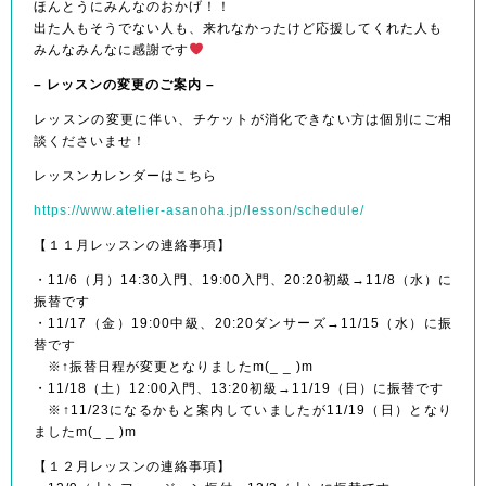
ほんとうにみんなのおかげ！！
出た人もそうでない人も、来れなかったけど応援してくれた人も
みんなみんなに感謝です
– レッスンの変更のご案内 –
レッスンの変更に伴い、チケットが消化できない方は個別にご相
談くださいませ！
レッスンカレンダーはこちら
https://www.atelier-asanoha.jp/lesson/schedule/
【１１月レッスンの連絡事項】
・11/6（月）14:30入門、19:00入門、20:20初級→11/8（水）に
振替です
・11/17（金）19:00中級、20:20ダンサーズ→11/15（水）に振
替です
※↑振替日程が変更となりましたm(_ _ )m
・11/18（土）12:00入門、13:20初級→11/19（日）に振替です
※↑11/23になるかもと案内していましたが11/19（日）となり
ましたm(_ _ )m
【１２月レッスンの連絡事項】