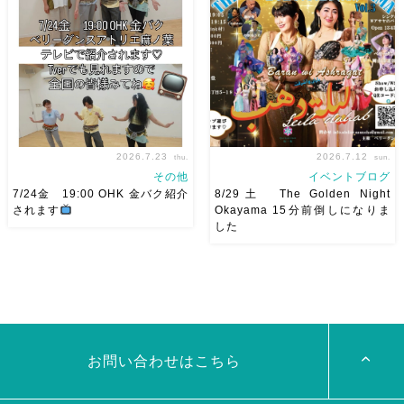
太鼓も叩くよー！私たちは
Okayama vol.4 本日8/1よりお
18:40頃から出演です屋台も出
申し込みスタートです
【
てとても楽しいお祭りになりそ
Show 】 Guest DancerTixi
う
私たちも踊った後は祭り
[…]
を楽しみます
遊びにいら
[…]
2026.7.23
2026.7.12
thu.
sun.
その他
イベントブログ
7/24金 19:00 OHK 金バク紹介
8/29土 The Golden Night
されます
Okayama 15分前倒しになりま
した
7/24金 19:00 OHK 金バクベ
8/29（土） 岡山に Baranが
リーダンスアトリエ麻ノ葉テレ
やってくる
しかも生徒さんが
ビで紹介されます♡ Tverでも
三人も参加してくれますよ
皆
見れますので全国の皆様みてね
さんソロとそして三人の群舞を
河合くんが来てくれました
踊ってくれます♡ 東京から参
加の元麻ノ葉の ルイもあの懐
かしの曲をソロ踊ります […]
お問い合わせはこちら