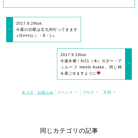
2017.9.29
tue.
今週の日曜は北九州行ってきます
♫!Σ≡≡≡((っ`・Å・)っ
2017.9.19
tue.
今週木曜！9/21（木）ガダー・ア
ッルーフ meets Asako。同じ時
を過ごせますように
すべて
お知らせ
イベント
ブログ
月別
同じカテゴリの記事