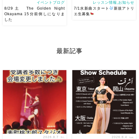
イベントブログ
レッスン情報,お知らせ
8/29土 The Golden Night
7/1水新曲スタート
新規アトリ
Okayama 15分前倒しになりま
エ生募集
した
8/29（土） 岡山に Baranが
岡山でベリーダンス始めて見ま
やってくる
しかも生徒さんが
せんか？7/1水より新曲スター
三人も参加してくれますよ
皆
ト
日焼けせずに街中で身
さんソロとそして三人の群舞を
体を動かせる
音楽とともに
最新記事
踊ってくれます♡ 東京から参
踊ることでリフレッシュ
表
加の元麻ノ葉の ルイもあの懐
現することで違う自分になれる
かしの曲をソロ踊ります […]
などなど ₊˚ […]
2026.8.7
2026.8.4
fri.
tue.