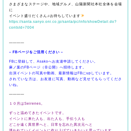
さまざまなステージや、地域グルメ、山陽新聞社本社全体を会場
に
イベント盛りだくさん♫お待ちしています
https://santa.sanyo.oni.co.jp/santa/pc/info/showDetail.do?
contsId=7004
――――
– FBページをご活用ください –
FBに登録して、Asakoへお友達申請してください。
麻ノ葉のFBページ（非公開）へ招待します。
出演イベントの写真や動画、最新情報はFBにupしています。
されていな方は、お友達に写真、動画など見せてもらってくださ
いね。
――――
１０月はSeirenes。
ずっと温めてきたイベントです。
イベントに来た人も、出た人も、手伝う人も
どこか遠く異世界へと、日常を忘れた異次元へと
誘われていくイベントに作り上げていきたいと思っています