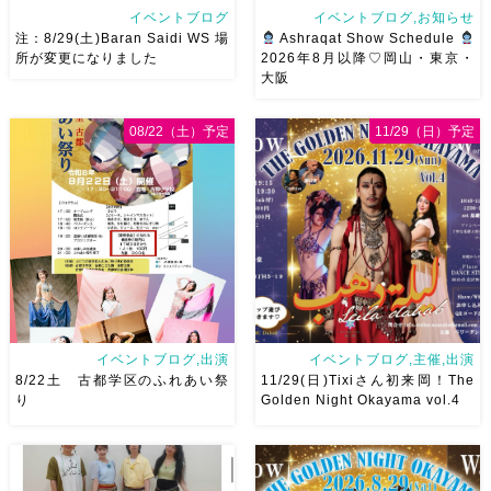
イベントブログ
イベントブログ,お知らせ
注：8/29(土)Baran Saidi WS 場
Ashraqat Show Schedule
所が変更になりました
2026年8月以降♡岡山・東京・
大阪
8/29（土）Baran Saidi WSお
8月以降のショースケジュール
申し込み多数につき会場変更し
です♡皆様にお会いできますよ
08/22（土）予定
11/29（日）予定
ました♡ 表町桃太郎スタジオ
うに
ご予約はメッセージく
岡山県岡山市 北区表町2丁目6-
ださい
お待ちしています
64 4階 ショー会場から近いの
Ashraqat Show Schedule
で、安心♡駅からもバスで天満
岡山・8/22(土) […]
屋バスス […]
イベントブログ,出演
イベントブログ,主催,出演
8/22土 古都学区のふれあい祭
11/29(日)Tixiさん初来岡！The
り
Golden Night Okayama vol.4
8/22土 古都学区のふれあい祭
2026/11/29(日)Tixiさん初来
りにて踊らせていただきます♡
岡！The Golden Night