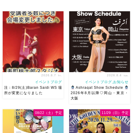
2026.8.7
2026.8.4
fri.
tue.
イベントブログ
イベントブログ,お知らせ
注：8/29(土)Baran Saidi WS 場
Ashraqat Show Schedule
所が変更になりました
2026年8月以降♡岡山・東京・
大阪
8/29（土）Baran Saidi WSお
8月以降のショースケジュール
申し込み多数につき会場変更し
です♡皆様にお会いできますよ
08/22（土）予定
11/29（日）予定
ました♡ 表町桃太郎スタジオ
うに
ご予約はメッセージく
岡山県岡山市 北区表町2丁目6-
ださい
お待ちしています
64 4階 ショー会場から近いの
Ashraqat Show Schedule