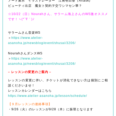
アート展示 イラストレーター 江角明日香（Artask)
ビューティ出店 魔女ト契約ヲ交ワシマセン華？
☆10/22（日）Nourahさん、サラーム海上さんのWS激オススメ
です！
ヽ(*´∇｀)ﾉ
サラームさん音楽WS
＞
https://www.atelier-
asanoha.jp/newsblog/event/shusai/3206/
NourahさんダンスWS
＞
https://www.atelier-
asanoha.jp/newsblog/event/shusai/3208/
– レッスンの変更のご案内 –
レッスンの変更に伴い、チケットが消化できない方は個別にご相
談くださいませ！
レッスンカレンダーはこちら
https://www.atelier-asanoha.jp/lesson/schedule/
【９月レッスンの連絡事項】
・9/26（火）のレッスンが9/28（木）に振替となります