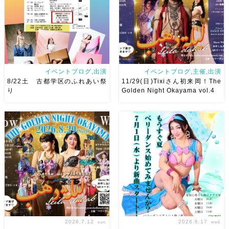
で、安心♡駅からもバスで天満
岡山・8/22(土) […]
屋バスス […]
イベントブログ,出演
イベントブログ,主催,出演
8/22土 古都学区のふれあい祭
11/29(日)Tixiさん初来岡！The
り
Golden Night Okayama vol.4
8/22土 古都学区のふれあい祭
2026/11/29(日)Tixiさん初来
りにて踊らせていただきます♡
岡！The Golden Night
太鼓も叩くよー！私たちは
Okayama vol.4 本日8/1よりお
18:40頃から出演です屋台も出
申し込みスタートです
【
てとても楽しいお祭りになりそ
Show 】 Guest DancerTixi
う
私たちも踊った後は祭り
[…]
を楽しみます
遊びにいら
[…]
2026.7.12
2026.6.17
sun.
wed.