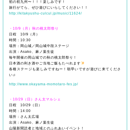
初の初九州〜！！！楽しみです！
旅行がてら、ぜひ遊びにいらしてください！！
http://kitakyushu-culcul.jp/music/11624/
・10/9（月）秋の桃太郎祭り
日程 10/9（月）
時間：10:30
場所：岡山城／岡山城中段ステージ
出演：Asako、麻ノ葉生徒
毎年開催の岡山城での秋の桃太郎祭り！
日本酒の利き酒やご当地ご飯もたべれます
各種ステージも楽しみですねー！朝早いですが遊びに来てくださ
い♫
http://www.okayama-momotaro-fes.jp/
・10/29（日）さん太マルシェ
日程 10/29（日）
時間：14:00
場所：さん太広場
出演：Asako、麻ノ葉生徒
山陽新聞読者と地域とのふれあいイベント！