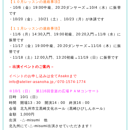
【１０月レッスンの連絡事項】
・10/6（金）19:00中級、20:20ダンサーズ→10/4（水）に振替
です
・10/20（金）、10/21（土）、10/23（月）が休講です
【１１月レッスンの連絡事項】
・11/6（月）14:30入門、19:00初級、20:20入門→11/8（水）に
振替です
・11/17（金）19:00中級、20:20ダンサーズ→11/16（木）に振
替です
・11/18（土）12:00入門、13:20初級→11/19（日）に振替です
– 出演イベントのご案内 –
イベントのお申し込みは全てAsakoまで
info@atelier-asanoha.jp
／070-1574-1774
※10/1（日） 第116回音楽の広場ＰＡＭコンサート
日時 10/1（日）
時間 開場13：30 開演14：00 終演16：00
会場 北九州市立黒崎文化ホール（黒崎ひびしんホール）
金額 1,000円
出演 -△-misumi 他
北九州にて-△-misumi出演させていただきます！