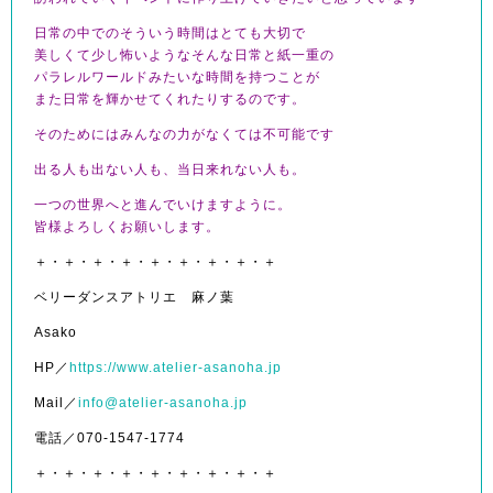
日常の中でのそういう時間はとても大切で
美しくて少し怖いようなそんな日常と紙一重の
パラレルワールドみたいな時間を持つことが
また日常を輝かせてくれたりするのです。
そのためにはみんなの力がなくては不可能です
出る人も出ない人も、当日来れない人も。
一つの世界へと進んでいけますように。
皆様よろしくお願いします。
＋・＋・＋・＋・＋・＋・＋・＋・＋
ベリーダンスアトリエ 麻ノ葉
Asako
HP／
https://www.atelier-asanoha.jp
Mail／
info@atelier-asanoha.jp
電話／070-1547-1774
＋・＋・＋・＋・＋・＋・＋・＋・＋