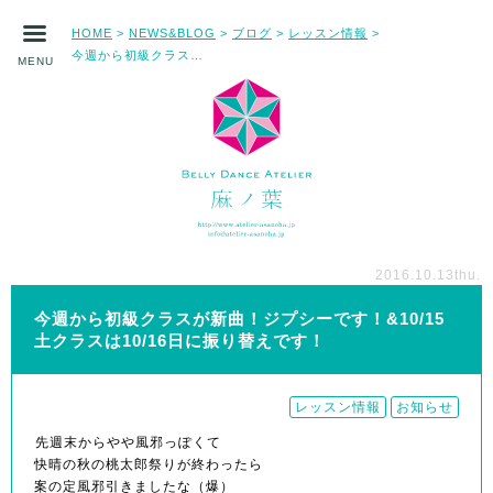
HOME
NEWS&BLOG
ブログ
レッスン情報
>
>
>
>
今週から初級クラスが新曲！ジプシーです！&10/15土クラスは10/16日に振り替えです！
MENU
2016.10.13
thu.
今週から初級クラスが新曲！ジプシーです！&10/15
土クラスは10/16日に振り替えです！
レッスン情報
お知らせ
先週末からやや風邪っぽくて
快晴の秋の桃太郎祭りが終わったら
案の定風邪引きましたな（爆）