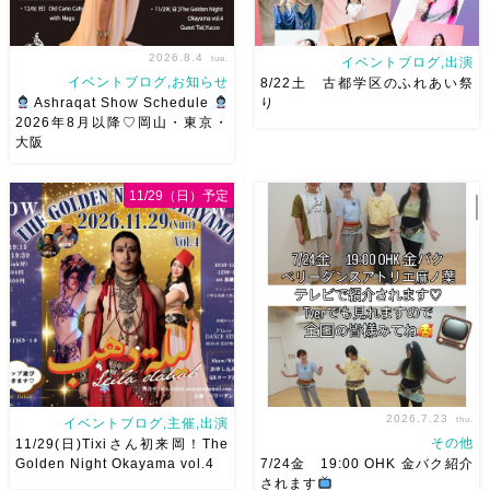
2026.8.4
tue.
イベントブログ,出演
イベントブログ,お知らせ
8/22土 古都学区のふれあい祭
Ashraqat Show Schedule
り
2026年8月以降♡岡山・東京・
大阪
8月以降のショースケジュール
8/22土 古都学区のふれあい祭
です♡皆様にお会いできますよ
りにて踊らせていただきます♡
11/29（日）予定
うに
ご予約はメッセージく
太鼓も叩くよー！私たちは
ださい
お待ちしています
18:40頃から出演です屋台も出
Ashraqat Show Schedule
てとても楽しいお祭りになりそ
岡山・8/22(土) […]
う
私たちも踊った後は祭り
を楽しみます
遊びにいら
[…]
2026.7.23
thu.
イベントブログ,主催,出演
その他
11/29(日)Tixiさん初来岡！The
Golden Night Okayama vol.4
7/24金 19:00 OHK 金バク紹介
されます