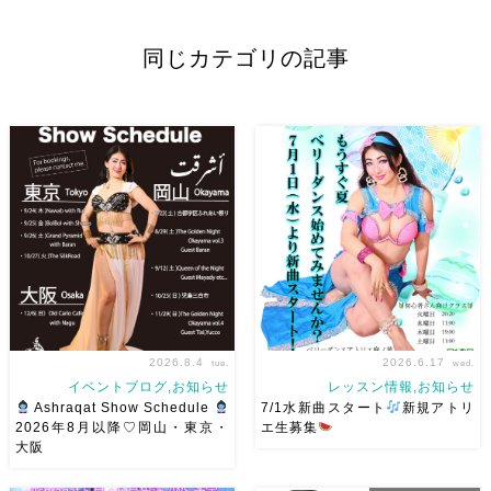
同じカテゴリの記事
2026.8.4
2026.6.17
tue.
wed.
イベントブログ,お知らせ
レッスン情報,お知らせ
Ashraqat Show Schedule
7/1水新曲スタート
新規アトリ
2026年8月以降♡岡山・東京・
エ生募集
大阪
8月以降のショースケジュール
岡山でベリーダンス始めて見ま