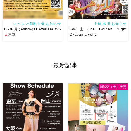
レッスン情報,主催,お知らせ
主催,出演,お知らせ
6/29(月)Ashraqat Awalem WS
5/9(土)The Golden Night
東京
Okayama vol.2
Ashraqat Awalem WSを
第一回目、大盛り上がりした
6/29(月)に開催させていただき
The Golden Night Okayama
最新記事
ます
最近東京
で踊らせ
第二回目のゲストは、
ていただくようになり
レッス
Dance BB主催 Jazzダンサー
ンを受けたいとのありがたすぎ
久保坂明美先生！ カッコよく
るお声をいただくようになりま
て、華やかで、軽やかな明美先
08/22（土）予定
した
第 […]
生の踊り […]