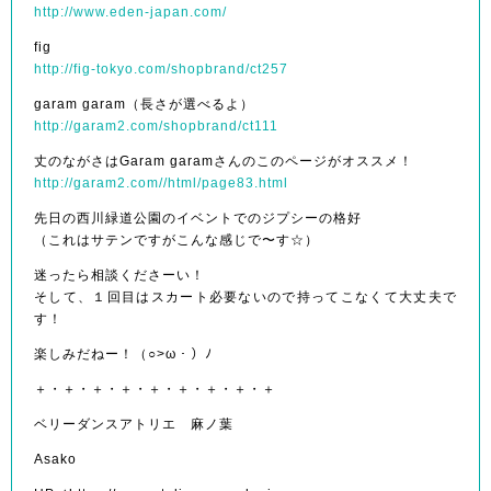
http://www.eden-japan.com/
fig
http://fig-tokyo.com/shopbrand/ct257
garam garam（長さが選べるよ）
http://garam2.com/shopbrand/ct111
丈のながさはGaram garamさんのこのページがオススメ！
http://garam2.com//html/page83.html
先日の西川緑道公園のイベントでのジプシーの格好
（これはサテンですがこんな感じで〜す☆）
迷ったら相談くださーい！
そして、１回目はスカート必要ないので持ってこなくて大丈夫で
す！
楽しみだねー！（○>ω・）ﾉ
＋・＋・＋・＋・＋・＋・＋・＋・＋
ベリーダンスアトリエ 麻ノ葉
Asako