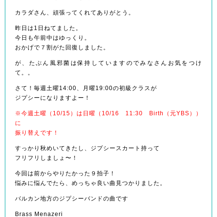
カラダさん、頑張ってくれてありがとう。
昨日は1日ねてました。
今日も午前中はゆっくり。
おかげで７割がた回復しました。
が、たぶん風邪菌は保持していますのでみなさんお気をつけ
て。。
さて！毎週土曜14:00、月曜19:00の初級クラスが
ジプシーになりますよー！
※今週土曜（10/15）は日曜（10/16 11:30 Birth（元YBS））
に
振り替えです！
すっかり秋めいてきたし、ジプシースカート持って
フリフリしましょ〜！
今回は前からやりたかった９拍子！
悩みに悩んでたら、めっちゃ良い曲見つかりました。
バルカン地方のジプシーバンドの曲です
Brass Menazeri