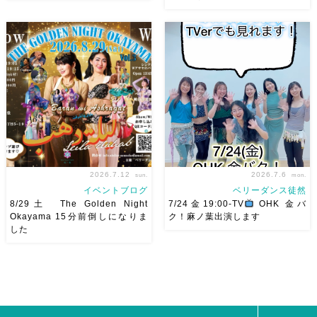
2026/11/29(日)Tixiさん初来
7/24金 19:00 OHK 金バクベ
岡！The Golden Night
リーダンスアトリエ麻ノ葉テレ
Okayama vol.4 本日8/1よりお
ビで紹介されます♡ Tverでも
申し込みスタートです
【
見れますので全国の皆様みてね
Show 】 Guest DancerTixi
河合くんが来てくれました
[…]
2026.7.12
2026.7.6
sun.
mon.
イベントブログ
ベリーダンス徒然
8/29土 The Golden Night
7/24金19:00-TV
OHK 金バ
Okayama 15分前倒しになりま
ク！麻ノ葉出演します
した
8/29（土） 岡山に Baranが
ベリーダンスアトリエ麻ノ葉テ
やってくる
しかも生徒さんが
レビ出演します♡ 7/24金
三人も参加してくれますよ
皆
19:00- OHK 金バク！なんと！
さんソロとそして三人の群舞を
麻ノ葉に河合郁人さんが来られ
踊ってくれます♡ 東京から参
ました
どんなふうに紹介され