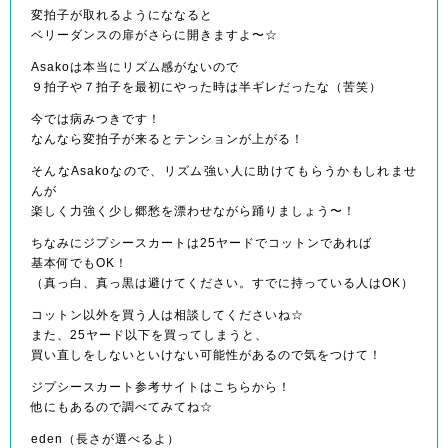
変拍子が取れるようにななると
ベリーダンスの扉がさらに開きますよ〜☆
Asakoは本当にリズム感がないので
９拍子や７拍子を最初にやった時は半ギレだったな（苦笑）
今では病みつきです！
なんなら変拍子が来るとテンションが上がる！
そんなAsakoなので、リズム強い人に助けてもらうかもしれませ
んが
楽しく力強く少し郷愁を漂わせながら踊りましょう〜！
ちなみにジプシースカートは25ヤードでコットンであれば
基本何でもOK！
（真っ白、真っ黒は避けてください。すでに持っている人はOK）
コットン以外を買う人は相談してくださいね☆
また、25ヤード以下を買ってしまうと、
買い直しをしないといけない可能性があるので気をつけて！
ジプシースカート参考サイトはこちらから！
他にもあるので調べてみてね☆
eden（長さが選べるよ）