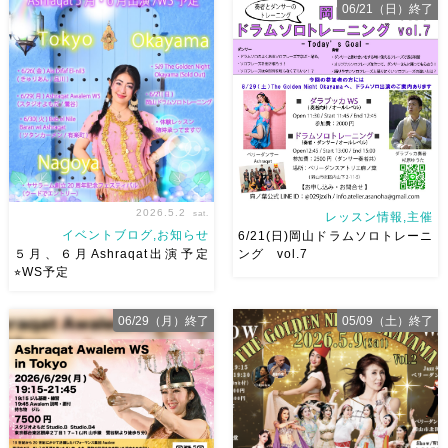
です♡皆様にお会いできますよ
せんか？7/1水より新曲スター
06/21（日）終了
うに
ご予約はメッセージく
ト
日焼けせずに街中で身
ださい
お待ちしています
体を動かせる
音楽とともに
Ashraqat Show Schedule
踊ることでリフレッシュ
表
岡山・8/22(土) […]
現することで違う自分になれる
などなど ₊˚ […]
2026.5.2
sat.
レッスン情報,主催
イベントブログ,お知らせ
6/21(日)岡山ドラムソロトレーニ
５月、６月Ashraqat出演予定
ング vol.7
⭐︎WS予定
５月、６月Ashraqat出演予定
一年と二ヶ月ぶりの岡山ドラム
06/29（月）終了
05/09（土）終了
とWS予定まとめました
みな
ソロトレーニング vol.7
今回
さんにたくさんお会いできます
は6/21(日)開催です！ 最初にド
ように
ラムソロトレーニングの予習的
なオールレベルダラブッカWS
もありますので奏者の方はぜひ
奏者の方もダン […]