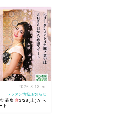
shraqat出演予定とWS予
した
みなさんにたくさん
ますように
2026.3.13
fri.
レッスン情報,お知らせ
徒募集
3/28(土)から
ート
スアトリエ麻ノ葉は3/28土