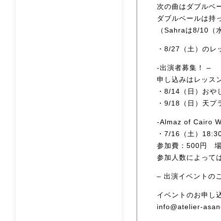
次の曲はダブルベ
ダブルベールは持
（Sahraは8/1
・8/27（土）の
-出演者募集！ –
申し込みはレッス
・8/14（日）お
・9/18（日）天
-Almaz of Cai
・7/16（土）18:
参加費：500円 
参加人数によって
– 出演イベントのご
イベントのお申し込
info@atelier-asa