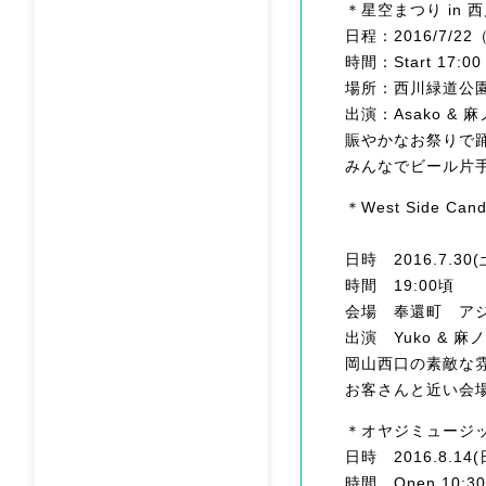
＊星空まつり in 
日程：2016/7/22（
時間：Start 17:0
場所：西川緑道公
出演：Asako &
賑やかなお祭りで
みんなでビール片手
＊West Side Cand
日時 2016.7.30(
時間 19:00頃
会場 奉還町 ア
出演 Yuko & 
岡山西口の素敵な
お客さんと近い会
＊オヤジミュージ
日時 2016.8.14(
時間 Open 10:3