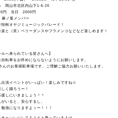
 岡山市北区内山下1-6-20
0円 当日 2000円
 & 麻ノ葉メンバー
年恒例オヤジミュージックパレード！
音楽と（笑）ベリーダンスやフラメンコなどなど楽しめます！
ールへ来られている皆さんへ】
は自転車をお停めにならないようにお願いします。
屋さんのお客様駐車場です。ご理解ご協力お願いいたします。
ん出演イベントがいっぱい！楽しみですね☆
楽しく踊ろうー！
応援しにいきましょう＾＾
人がいると、安心するし、
、勉強になりますよぅー！！！
にチャンレジしてみようと思っている人は