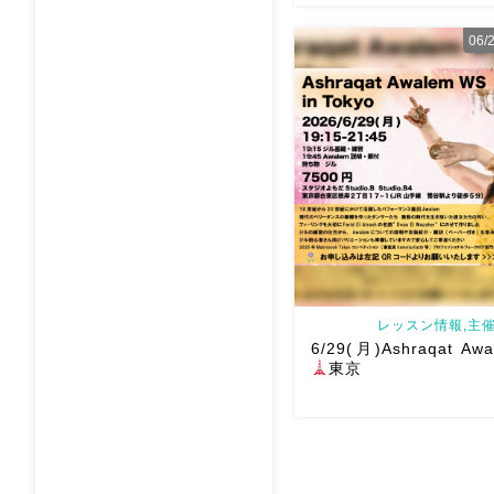
06
8月以降のショースケジュー
様にお会いできますように
メッセージください
お待
す
Ashraqat Show S
岡山・8/22(土) […]
レッスン情報,主催
6/29(月)Ashraqat Aw
東京
Ashraqat Awalem WSを6