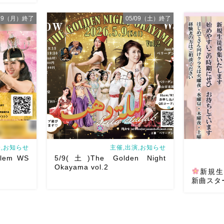
/29（月）終了
05/09（土）終了
岡山でベリーダンス始めて見ません
ルです♡皆
か？7/1水より新曲スタート
日焼け
ご予約は
せずに街中で身体を動かせる
音楽
ちしていま
とともに踊ることでリフレッシュ
５月、６月A
chedule
表現することで違う自分になれる
な
定まとめま
どなど ₊˚ […]
お会いでき
,お知らせ
主催,出演,お知らせ
alem WS
5/9(土)The Golden Night
Okayama vol.2
新規生
新曲スタ
/29(月)に開
ベリーダン