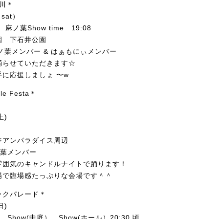
西川＊
sat）
0 麻ノ葉Show time 19:08
園 下石井公園
 麻ノ葉メンバー & はぁもにぃメンバー
踊らせていただきます☆
に応援しましょ 〜w
le Festa＊
土)
ジアンパラダイス周辺
麻ノ葉メンバー
雰囲気のキャンドルナイトで踊ります！
場で臨場感たっぷりな会場です＾＾
ックパレード＊
日)
0 Show(中庭） Show(ホール）20:30 頃