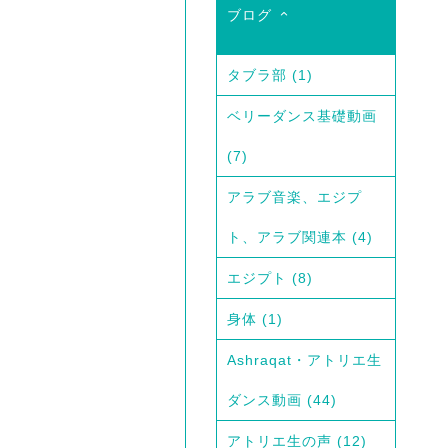
ブログ
タブラ部
(1)
ベリーダンス基礎動画
(7)
アラブ音楽、エジプ
ト、アラブ関連本
(4)
エジプト
(8)
身体
(1)
Ashraqat・アトリエ生
ダンス動画
(44)
アトリエ生の声
(12)