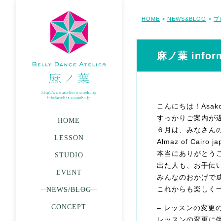
HOME
NEWS&BLOG
ブ
>
>
麻ノ葉 infor
こんにちは！Asak
すっかりご案内が
HOME
６月は、みなさんの
LESSON
Almaz of Cairo
本当にありがとう
STUDIO
出た人も、お手伝
EVENT
みんなのおかげで
これからも楽しく
NEWS/BLOG
CONCEPT
– レッスンの変更の
レッスンの変更に