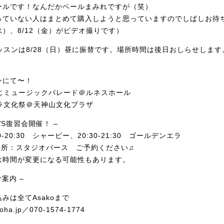
ールです！なんだかベールまみれですが（笑）
っていない人はまとめて購入しようと思っていますのでしばしお待
0（水）、8/12（金）がビデオ撮りです）
レッスンは8/28（日）昼に振替です。場所時間は後日おしらせします
ンにて〜！
やじミュージックパレード＠ルネスホール
プラ文化祭＠天神山文化プラザ
ro WS復習会開催！ –
30-20:30 シャービー、20:30-21:30 ゴールデンエラ
場所：スタジオバース ご予約ください♫
は時間が変更になる可能性もあります。
案内 –
みは全てAsakoまで
noha.jp／070-1574-1774