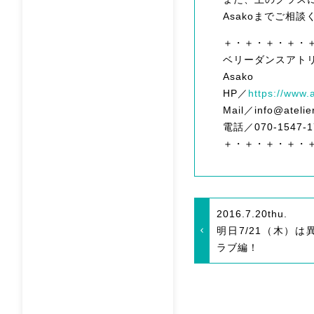
Asakoまでご相
＋・＋・＋・＋・
ベリーダンスアト
Asako
HP／
https://www.
Mail／info@atelie
電話／070-1547-1
＋・＋・＋・＋・
2016.7.20
thu.
明日7/21（木）は
ラブ編！