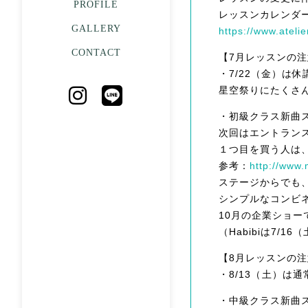
PROFILE
レッスンカレンダ
GALLERY
https://www.ateli
CONTACT
【7月レッスンの
・7/22（金）は休
星空祭りにたくさ
・初級クラス新曲ス
次回はエントラン
１つ目を買う人は
参考：
http://www
ステージからでも
シンプルなコンビ
10月の企業ショ
（Habibiは7/
【8月レッスンの
・8/13（土）
・中級クラス新曲ス