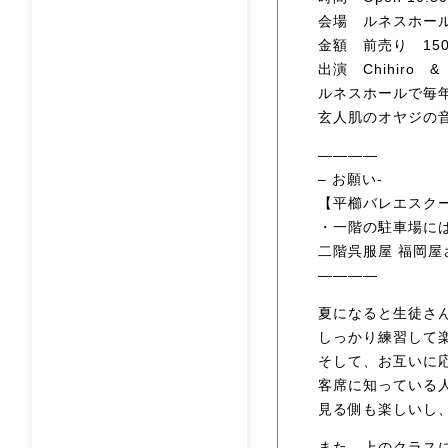
会場 ルネスホール
金額 前売り 150
出演 Chihiro
ルネスホールで毎
玄人肌のオヤジの
————
– お願い-
【平櫛バレエスク
・一階の駐車場に
二階呉服屋 福岡
————
夏になると生徒さ
しっかり練習して
そして、お互いに
客席に知っている
見る側も楽しいし
また、上のクラス