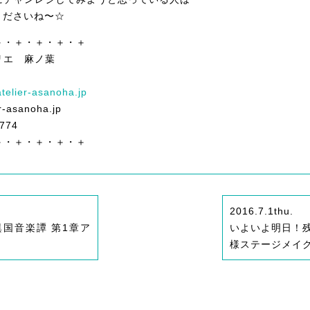
談くださいね〜☆
＋・＋・＋・＋・＋
リエ 麻ノ葉
atelier-asanoha.jp
r-asanoha.jp
774
＋・＋・＋・＋・＋
2016.7.1
thu.
異国音楽譚 第1章ア
いよいよ明日！
様ステージメイ