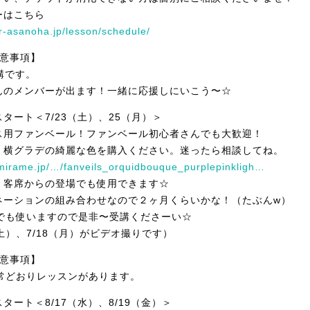
ーはこちら
er-asanoha.jp/lesson/schedule/
注意事項】
講です。
んのメンバーが出ます！一緒に応援しにいこう〜☆
タート＜7/23（土）、25（月）＞
ス用ファンベール！ファンベール初心者さんでも大歓迎！
、横グラデの綺麗な色を購入ください。迷ったら相談してね。
.mirame.jp/…/fanveils_orquidbouque_purplepinkligh…
、客席からの登場でも使用できます☆
ネーションの組み合わせなので２ヶ月くらいかな！（たぶんw）
ーでも使いますので是非〜受講くださーい☆
16（土）、7/18（月）がビデオ撮りです）
注意事項】
は通常どおりレッスンがあります。
タート＜8/17（水）、8/19（金）＞