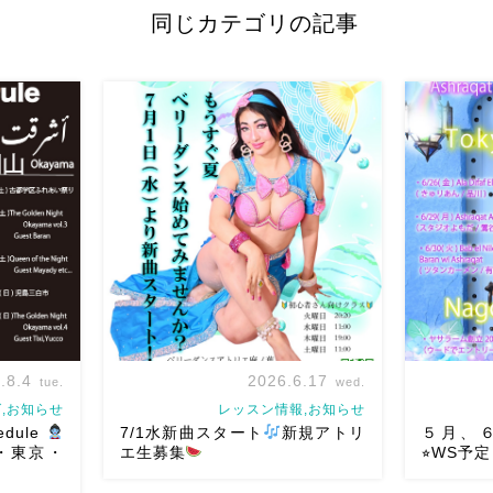
同じカテゴリの記事
.8.4
2026.6.17
tue.
wed.
,お知らせ
レッスン情報,お知らせ
edule
7/1水新曲スタート
新規アトリ
５月、６
山・東京・
エ生募集
⭐︎WS予定