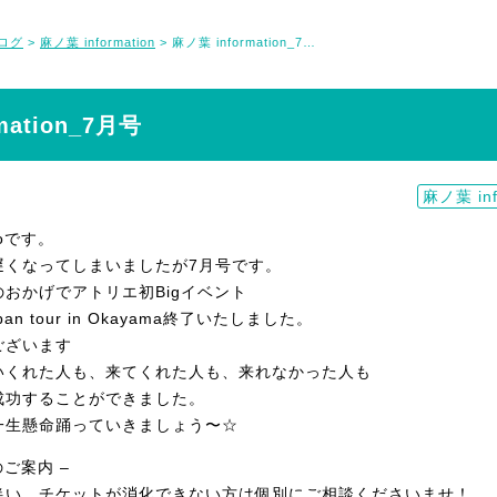
ログ
麻ノ葉 information
麻ノ葉 information_7月号
>
>
mation_7月号
麻ノ葉 inf
oです。
遅くなってしまいましたが7月号です。
おかげでアトリエ初Bigイベント
 japan tour in Okayama終了いたしました。
ございます
いくれた人も、来てくれた人も、来れなかった人も
成功することができました。
一生懸命踊っていきましょう〜☆
ご案内 –
伴い、チケットが消化できない方は個別にご相談くださいませ！