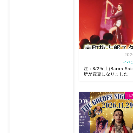
202
イベ
注：8/29(土)Baran Sai
所が変更になりました
11
8/29（土）Baran Saidi 
多数につき会場変更しました
太郎スタジオ岡山県岡山市 
目6-64 4階 ショー会
で、安心♡駅からもバスで
ス […]