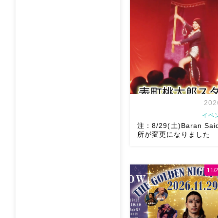
202
イベ
注：8/29(土)Baran Sai
所が変更になりました
11
8/29（土）Baran Saidi 
多数につき会場変更しました
太郎スタジオ岡山県岡山市 
目6-64 4階 ショー会
で、安心♡駅からもバスで