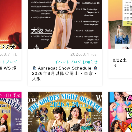
6.8.7
2026.8.4
fri.
tue.
8/22
ントブログ
イベントブログ,お知らせ
り
di WS 場
Ashraqat Show Schedule
2026年8月以降♡岡山・東京・
大阪
/29（日）予定
WSお申し込み
8/22土
♡ 表町桃
8月以降のショースケジュールです♡皆
踊らせてい
北区表町2丁
様にお会いできますように
ご予約は
ー！私たち
場から近いの
メッセージください
お待ちしていま
も出てとて
天満屋バス
す
Ashraqat Show Schedule
私たちも
岡山・8/22(土) […]
す
遊びにい