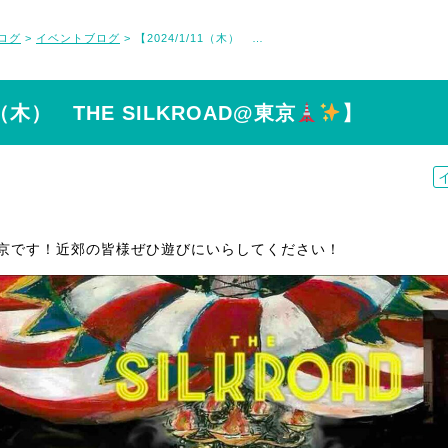
ログ
イベントブログ
【2024/1/11（木） THE SILKROAD@東京
】
>
>
11（木） THE SILKROAD@東京
】
東京です！近郊の皆様ぜひ遊びにいらしてください！