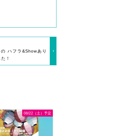
.
rtさんの ハフラ&Showあり
した！
08/22（土）予定