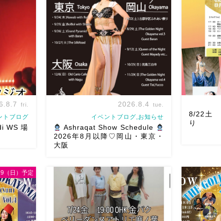
6.8.7
2026.8.4
fri.
tue.
8/22
ントブログ
イベントブログ,お知らせ
り
di WS 場
Ashraqat Show Schedule
2026年8月以降♡岡山・東京・
大阪
/29（日）予定
WSお申し込み
8/22土
♡ 表町桃
8月以降のショースケジュールです♡皆
踊らせてい
北区表町2丁
様にお会いできますように
ご予約は
ー！私たち
場から近いの
メッセージください
お待ちしていま
も出てとて
天満屋バス
す
Ashraqat Show Schedule
私たちも