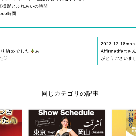
00 写真撮影とふれあいの時間
ose時間
2023.12.18
mon
3年踊り納めでした
あ
Affirmatifa
た♡
がとうございま
同じカテゴリの記事