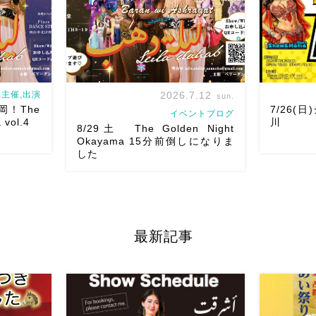
主催,出演
2026.7.12
sun.
来岡！The
7/26(
イベントブログ
 vol.4
川
8/29土 The Golden Night
Okayama 15分前倒しになりま
した
8/29（土） 岡山に Baranがやってく
アサレイヤ
る
しかも生徒さんが三人も参加して
Yuccoち
初来岡！The
くれますよ
皆さんソロとそして三人
私も出演さ
最新記事
l.4 本日8/1
の群舞を踊ってくれます♡ 東京から参
ました！麻
です
【
加の元麻ノ葉の ルイもあの懐かしの
ていただき
 […]
曲をソロ踊ります […]
とうー！ シ