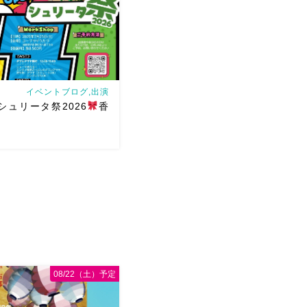
イベントブログ,出演
日)シュリータ祭2026
香
さんが香川に来るよー！！
ゃん主催
そして、なんと！
せていただけることとなり
ノ葉からもハフラ出演させ
ます
ゆっこちゃんありが
ョー＆ハフ […]
08/22（土）予定