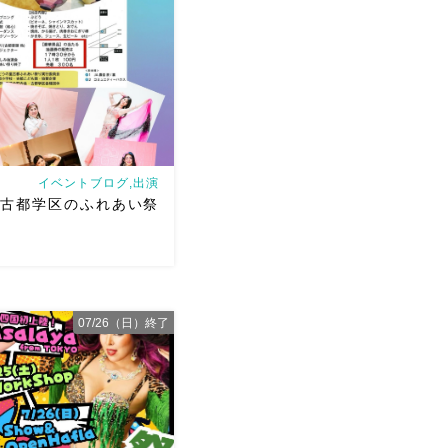
イベントブログ,出演
土 古都学区のふれあい祭
07/26（日）終了
 古都学区のふれあい祭りにて
ただきます♡太鼓も叩くよ
は18:40頃から出演です屋台
も楽しいお祭りになりそう
踊った後は祭りを楽しみま
ら […]