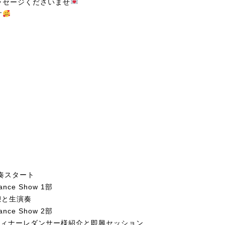
ッセージくださいませ
す
生演奏スタート
Dance Show 1部
休憩と生演奏
Dance Show 2部
:20 フィナーレダンサー様紹介と即興セッション