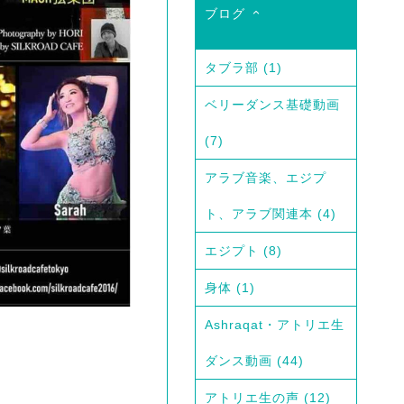
ブログ
タブラ部
(1)
ベリーダンス基礎動画
(7)
アラブ音楽、エジプ
ト、アラブ関連本
(4)
エジプト
(8)
身体
(1)
Ashraqat・アトリエ生
ダンス動画
(44)
アトリエ生の声
(12)