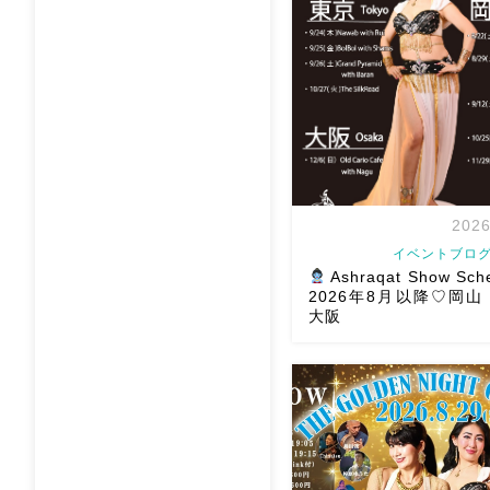
2026
イベントブログ
Ashraqat Show Sch
2026年8月以降♡岡
大阪
8月以降のショースケジュー
様にお会いできますように
メッセージください
お待
す
Ashraqat Show S