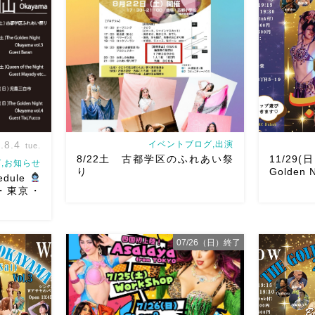
.8.4
イベントブログ,出演
tue.
8/22土 古都学区のふれあい祭
11/29(
,お知らせ
り
Golden N
edule
山・東京・
07/26（日）終了
8/22土 古都学区のふれあい祭りにて
ルです♡皆
踊らせていただきます♡太鼓も叩くよ
ご予約は
ー！私たちは18:40頃から出演です屋台
2026/11
ちしていま
も出てとても楽しいお祭りになりそう
Golden Ni
chedule
私たちも踊った後は祭りを楽しみま
よりお申