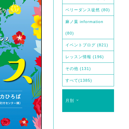
ベリーダンス徒然
(80)
麻ノ葉 information
(80)
イベントブログ
(821)
レッスン情報
(196)
その他
(131)
すべて
(1385)
月別