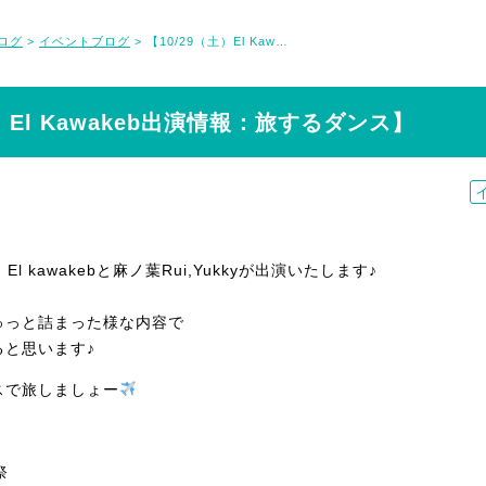
ログ
イベントブログ
【10/29（土）El Kawakeb出演情報：旅するダンス】
>
>
土）El Kawakeb出演情報：旅するダンス】
、El kawakebと麻ノ葉Rui,Yukkyが出演いたします♪
ゅっと詰まった様な内容で
ると思います♪
スで旅しましょー
祭