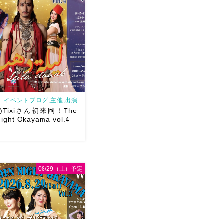
イベントブログ,主催,出演
日)Tixiさん初来岡！The
ight Okayama vol.4
08/29（土）予定
/29(日)Tixiさん初来岡！The
ght Okayama vol.4 本日8/1
し込みスタートです
【