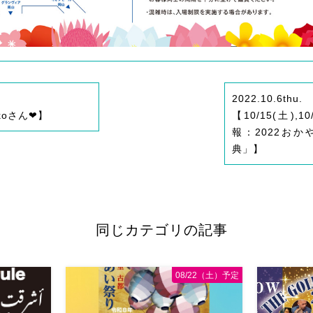
2022.10.6
thu.
oさん❤︎】
【10/15(土),
報：2022お
典」】
同じカテゴリの記事
08/22（土）予定