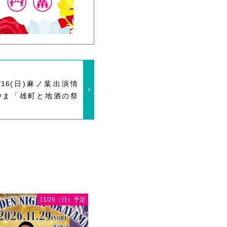
10/16(日)麻ノ葉出演情
かやま「雄町と地酒の祭
11/29（日）予定