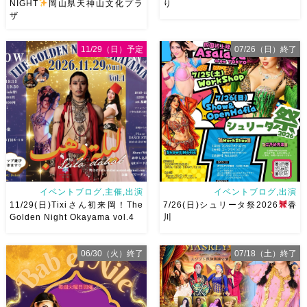
NIGHT
岡山県天神山文化プラ
り
ザ
2026/9/12(土)Ricoさん主催
8/22土 古都学区のふれあい祭
11/29（日）予定
07/26（日）終了
QUEEN OF THE NIGHT岡山
りにて踊らせていただきます♡
県天神山文化プラザ Guestに女
太鼓も叩くよー！私たちは
神 @mayadyorientaldance
18:40頃から出演です屋台も出
さん
女神のオーラ浴びに行き
てとても楽しいお祭りになりそ
ましょー […]
う
私たちも踊った後は祭り
を楽しみます
遊びにいら
[…]
イベントブログ,主催,出演
イベントブログ,出演
11/29(日)Tixiさん初来岡！The
7/26(日)シュリータ祭2026
香
Golden Night Okayama vol.4
川
06/30（火）終了
07/18（土）終了
2026/11/29(日)Tixiさん初来
アサレイヤさんが香川に来るよ
岡！The Golden Night
ー！！Yuccoちゃん主催
そ
Okayama vol.4 本日8/1よりお
して、なんと！私も出演させて
申し込みスタートです
【
いただけることとなりました！