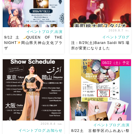
2026.8.7
fri.
イベントブログ,出演
イベントブログ
9/12土
QUEEN OF THE
NIGHT
岡山県天神山文化プラ
注：8/29(土)Baran Saidi WS 場
ザ
所が変更になりました
2026/9/12(土)Ricoさん主催
8/29（土）Baran Saidi WSお
08/22（土）予定
QUEEN OF THE NIGHT岡山
申し込み多数につき会場変更し
県天神山文化プラザ Guestに女
ました♡ 表町桃太郎スタジオ
神 @mayadyorientaldance
岡山県岡山市 北区表町2丁目6-
さん
女神のオーラ浴びに行き
64 4階 ショー会場から近いの
ましょー […]
で、安心♡駅からもバスで天満
屋バスス […]
2026.8.4
tue.
イベントブログ,出演
イベントブログ,お知らせ
8/22土 古都学区のふれあい祭