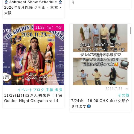
Ashraqat Show Schedule
り
2026年8月以降♡岡山・東京・
大阪
8月以降のショースケジュール
8/22土 古都学区のふれあい祭
です♡皆様にお会いできますよ
りにて踊らせていただきます♡
11/29（日）予定
うに
ご予約はメッセージく
太鼓も叩くよー！私たちは
ださい
お待ちしています
18:40頃から出演です屋台も出
Ashraqat Show Schedule
てとても楽しいお祭りになりそ
岡山・8/22(土) […]
う
私たちも踊った後は祭り
を楽しみます
遊びにいら
[…]
2026.7.23
thu.
イベントブログ,主催,出演
その他
11/29(日)Tixiさん初来岡！The
Golden Night Okayama vol.4
7/24金 19:00 OHK 金バク紹介
されます
2026/11/29(日)Tixiさん初来
7/24金 19:00 OHK 金バクベ
岡！The Golden Night
リーダンスアトリエ麻ノ葉テレ
Okayama vol.4 本日8/1よりお
ビで紹介されます♡ Tverでも