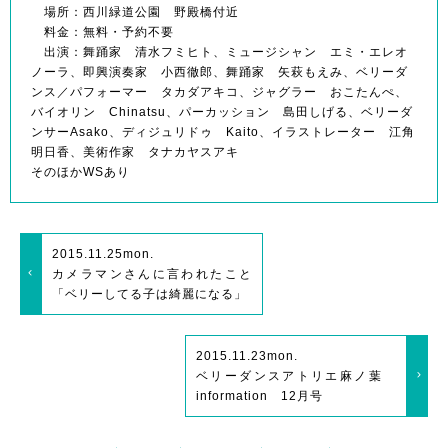
場所：西川緑道公園 野殿橋付近
料金：無料・予約不要
出演：舞踊家 清水フミヒト、ミュージシャン エミ・エレオ
ノーラ、即興演奏家
小西徹郎
、舞踊家 矢萩もえみ、ベリーダ
ンス／パフォーマー タカダアキコ、ジャグラー おこたんぺ、
バイオリン Chinatsu、パーカッション 島田しげる、ベリーダ
ンサーAsako、ディジュリドゥ Kaito、イラストレーター 江角
明日香、美術作家 タナカヤスアキ
そのほかWSあり
2015.11.25
mon.
カメラマンさんに言われたこと
「ベリーしてる子は綺麗になる」
2015.11.23
mon.
ベリーダンスアトリエ麻ノ葉
information 12月号