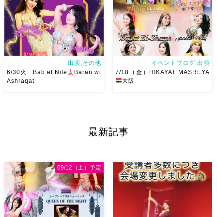
Show 】 Guest DancerTixi
麻ノ葉からもハフラ出演させて
[…]
いただきます
ゆっこちゃん
ありがとうー！ ショー＆ハフ
[…]
出演,その他
イベントブログ,出演
6/30火 Bab el Nile
Baran wi
7/18（金）HIKAYAT MASREYA
Ashraqat
大阪
6/30火 Bab el Nile
有楽
Hany’s Recital & HIKAYAT
町のツタンカーメンさんにて
MASREYA Gala Show
最新記事
Baran wi Ashraqat デュオショ
https://www.4m-llc.com/ 4Mさ
ーします
Baranさんと踊る
ん主催
夜の部
HIKAYAT
の、めっちゃ楽しい、幸せ
MASREYAに […]
がっつりデュオとそれ […]
09/12（土）予定