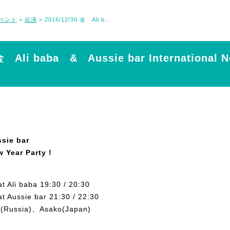
ベント
出演
2016/12/30 金 Ali baba & Aussie bar International New Year Party !
>
>
金 Ali baba & Aussie bar International N
sie bar
w Year Party !
t Ali baba 19:30 / 20:30
t Aussie bar 21:30 / 22:30
a(Russia)、Asako(Japan)