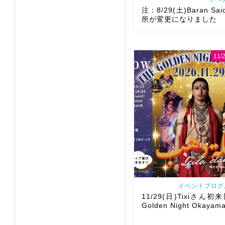
注：8/29(土)Baran Sai
所が変更になりました
11
8/29（土）Baran Saidi 
多数につき会場変更しました
太郎スタジオ岡山県岡山市 
目6-64 4階 ショー会
で、安心♡駅からもバスで
ス […]
イベントブログ,
11/29(日)Tixiさん初
Golden Night Okayama