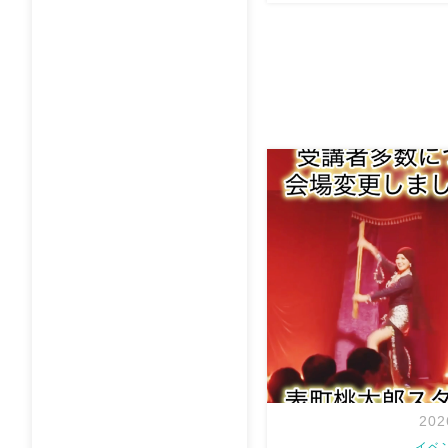
6/30火 Bab el Nile
タンカーメンさんにてBar
Ashraqat デュオショ
Baranさんと踊るの、めっ
幸せ
がっつりデュオとそ
202
イベ