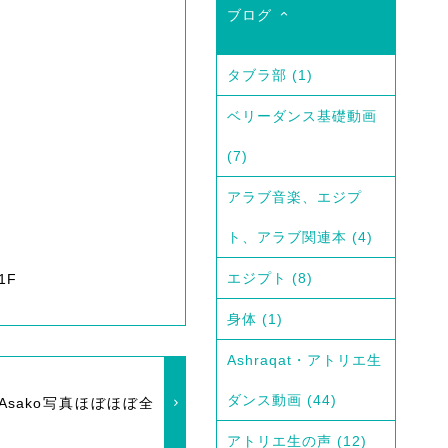
ブログ
タブラ部
(1)
ベリーダンス基礎動画
(7)
アラブ音楽、エジプ
ト、アラブ関連本
(4)
エジプト
(8)
1F
身体
(1)
Ashraqat・アトリエ生
.
ダンス動画
(44)
Asako写真ほぼほぼ全
アトリエ生の声
(12)