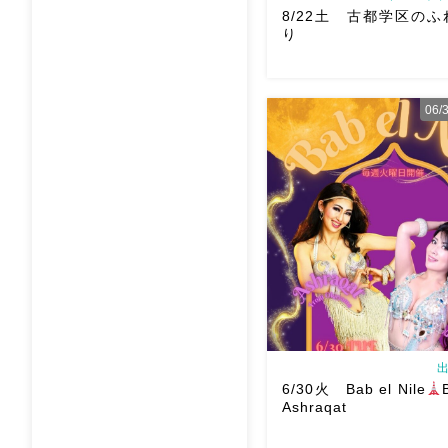
8/22土 古都学区の
り
06
8/22土 古都学区のふれ
踊らせていただきます♡太
ー！私たちは18:40頃から
も出てとても楽しいお祭り
私たちも踊った後は祭り
す
遊びにいら […]
出
6/30火 Bab el Nile
Ashraqat