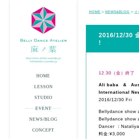
HOME
NEWS&BLOG
イ
>
>
2016/12/30 
!
12.30（金）終了
HOME
Ali baba & Aus
LESSON
International Ne
STUDIO
2016/12/30 Fri
EVENT
Bellydance show a
Bellydance show a
NEWS/BLOG
Dancer ：Nataliy
CONCEPT
料金:¥3,000