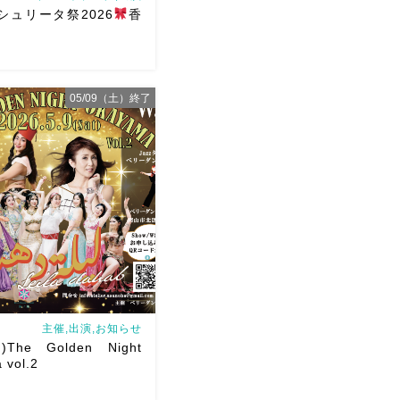
日)シュリータ祭2026
香
05/09（土）終了
さんが香川に来るよー！！
ゃん主催
そして、なんと！
せていただけることとなり
ノ葉からもハフラ出演させ
ます
ゆっこちゃんありが
ョー＆ハフ […]
主催,出演,お知らせ
The Golden Night
 vol.2