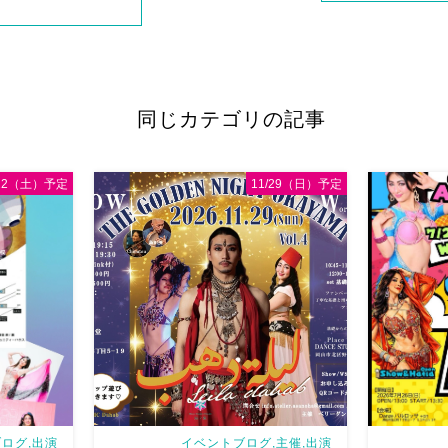
同じカテゴリの記事
/22（土）予定
11/29（日）予定
ログ,出演
イベントブログ,主催,出演