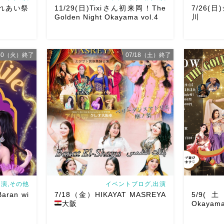
ふれあい祭
11/29(日)Tixiさん初来岡！The
7/26(
Golden Night Okayama vol.4
川
/30（火）終了
07/18（土）終了
あい祭りにて
アサレイヤ
鼓も叩くよ
Yuccoち
出演です屋台
2026/11/29(日)Tixiさん初来岡！The
私も出演さ
になりそう
Golden Night Okayama vol.4 本日8/1
ました！麻
を楽しみま
よりお申し込みスタートです
【
ていただき
Show 】 Guest DancerTixi […]
とうー！ シ
演,その他
イベントブログ,出演
Baran wi
7/18（金）HIKAYAT MASREYA
5/9(土)
大阪
Okayama