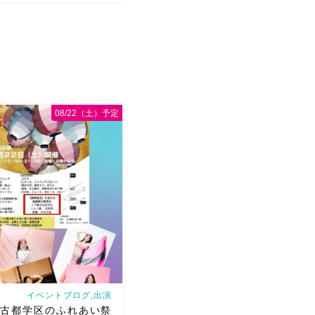
、大盛り上がりしたThe
ght Okayama
第二回目の
ance BB主催 Jazzダン
明美先生！ カッコよくて、
08/22（土）予定
やかな明美先生の踊り […]
イベントブログ,出演
土 古都学区のふれあい祭