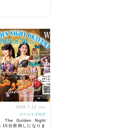
 古都学区のふれあい祭りにて
ただきます♡太鼓も叩くよ
は18:40頃から出演です屋台
も楽しいお祭りになりそう
踊った後は祭りを楽しみま
ら […]
2026.7.12
sun.
イベントブログ
The Golden Night
ma 15分前倒しになりま