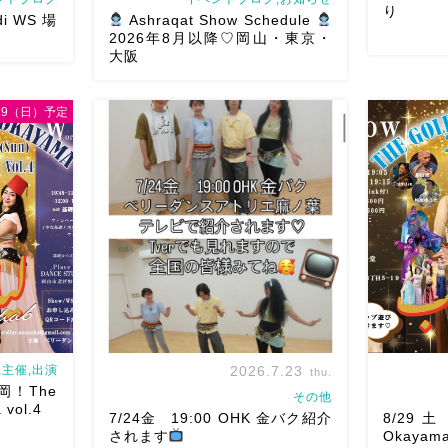
り
di WS 場
Ashraqat Show Schedule
2026年8月以降♡岡山・東京・
大阪
/29（日）予定
WSお申し込み
8/22土
♡ 表町桃
8月以降のショースケジュールです♡皆
踊らせてい
北区表町2丁
様にお会いできますように
ご予約は
ー！私たち
場から近いの
メッセージください
お待ちしていま
も出てとて
天満屋バス
す
Ashraqat Show Schedule
私たちも
岡山・8/22(土) […]
す
遊びにい
主催,出演
2026.7.23
thu.
来岡！The
その他
 vol.4
7/24金 19:00 OHK 金バク紹介
8/29土 
されます
Okaya