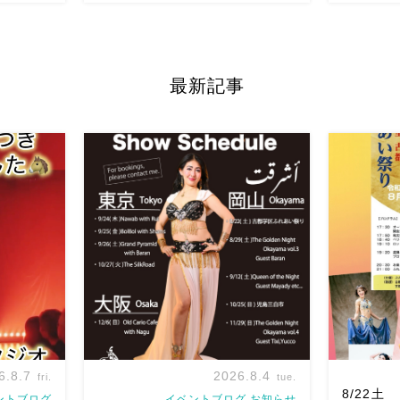
有楽町のツ
第一回目
最新記事
an wi
Hany’s Recital & HIKAYAT
Golden Ni
ーします
MASREYA Gala Show
ゲストは、D
ちゃ楽しい、
https://www.4m-llc.com/ 4Mさん主催
サー久保坂
れ […]
夜の部
HIKAYAT MASREYAに […]
華やかで、軽
6.8.7
2026.8.4
fri.
tue.
8/22
ントブログ
イベントブログ,お知らせ