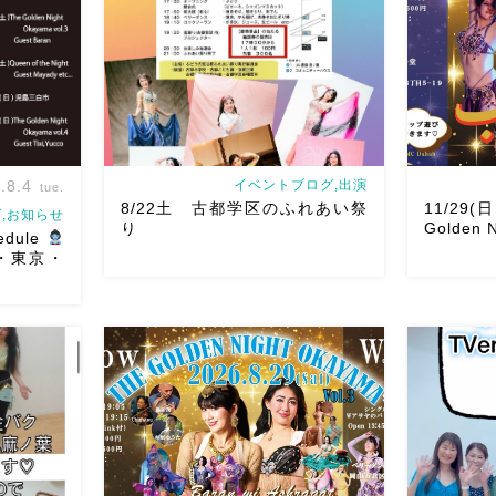
.8.4
イベントブログ,出演
tue.
8/22土 古都学区のふれあい祭
11/29(
,お知らせ
り
Golden N
edule
山・東京・
8/22土 古都学区のふれあい祭りにて
ルです♡皆
踊らせていただきます♡太鼓も叩くよ
ご予約は
ー！私たちは18:40頃から出演です屋台
2026/11
ちしていま
も出てとても楽しいお祭りになりそう
Golden Ni
chedule
私たちも踊った後は祭りを楽しみま
よりお申
す
遊びにいら […]
Show 】 Gu