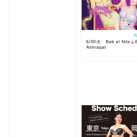
す
遊びにいら […]
出
6/30火 Bab el Nile
Ashraqat
6/30火 Bab el Nile
タンカーメンさんにてBar
Ashraqat デュオショ
Baranさんと踊るの、めっ
幸せ
がっつりデュオとそ