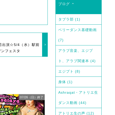
ブログ
タブラ部
(1)
ベリーダンス基礎動画
(7)
出演☆5/4（水）駅前
アラブ音楽、エジプ
デンフェスタ
ト、アラブ関連本
(4)
エジプト
(8)
身体
(1)
Ashraqat・アトリエ生
07/26（日）終了
ダンス動画
(44)
アトリエ生の声
(12)