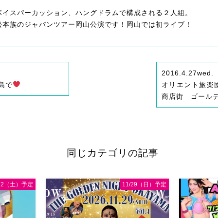
ボイスパーカッション、ハングドラムで構成される２人組。
松本族のジャパンツアー岡山公演です！岡山では初ライブ！
2016.4.27
wed.
島で
オリエント旅楽団
商店街 ゴール
同じカテゴリの記事
/22（土）予定
11/29（日）予定