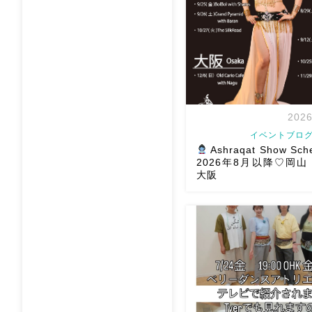
2026
イベントブログ
Ashraqat Show Sch
2026年8月以降♡岡
大阪
8月以降のショースケジュー
様にお会いできますように
メッセージください
お待
す
Ashraqat Show S
岡山・8/22(土) […]