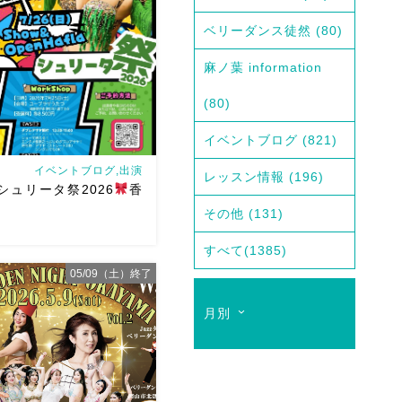
ベリーダンス徒然
(80)
麻ノ葉 information
(80)
イベントブログ
(821)
イベントブログ,出演
レッスン情報
(196)
日)シュリータ祭2026
香
その他
(131)
すべて
(1385)
05/09（土）終了
さんが香川に来るよー！！
月別
ゃん主催
そして、なんと！
せていただけることとなり
ノ葉からもハフラ出演させ
ます
ゆっこちゃんありが