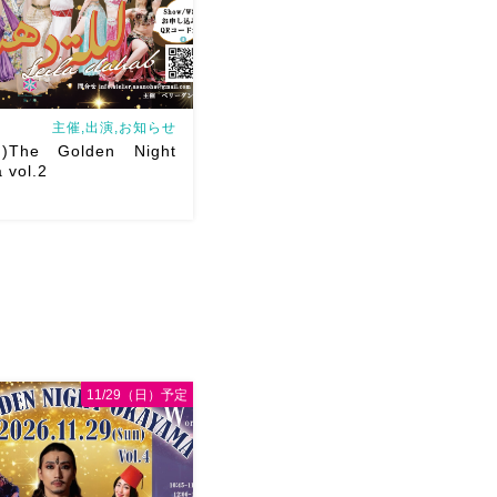
ョー＆ハフ […]
主催,出演,お知らせ
The Golden Night
 vol.2
、大盛り上がりしたThe
ght Okayama
第二回目の
ance BB主催 Jazzダン
明美先生！ カッコよくて、
11/29（日）予定
やかな明美先生の踊り […]