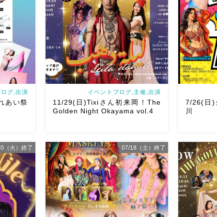
ログ,出演
イベントブログ,主催,出演
ふれあい祭
11/29(日)Tixiさん初来岡！The
7/26(
Golden Night Okayama vol.4
川
/30（火）終了
07/18（土）終了
あい祭りにて
アサレイヤ
鼓も叩くよ
Yuccoち
出演です屋台
2026/11/29(日)Tixiさん初来岡！The
私も出演さ
になりそう
Golden Night Okayama vol.4 本日8/1
ました！麻
を楽しみま
よりお申し込みスタートです
【
ていただき