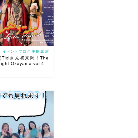
イベントブログ,主催,出演
日)Tixiさん初来岡！The
ight Okayama vol.4
/29(日)Tixiさん初来岡！The
ght Okayama vol.4 本日8/1
し込みスタートです
【
est DancerTixi […]