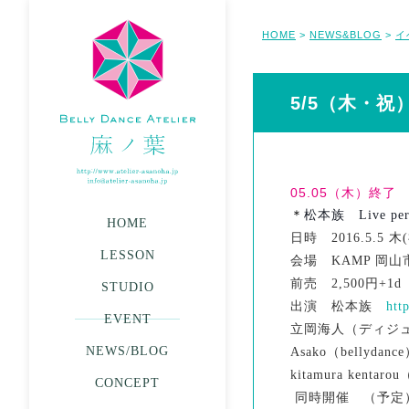
HOME
NEWS&BLOG
イ
>
>
5/5（木・祝）松
05.05（木）終了
＊
松本族 Live perf
HOME
日時 2016.5.5 
LESSON
会場 KAMP 岡
前売 2,500円+1d
STUDIO
出演 松本族
htt
EVENT
立岡海人（ディ
NEWS/BLOG
Asako（belly
kitamura k
CONCEPT
同時開催 （予定） [ sho