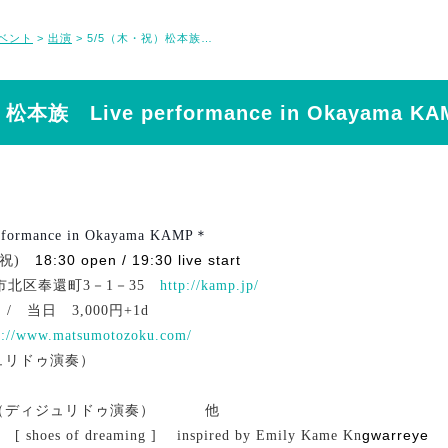
ベント
出演
5/5（木・祝）松本族 Live performance in Okayama KAMP
>
>
本族 Live performance in Okayama KA
ormance in Okayama KAMP＊
18:30 open / 19:30 live start
木(祝)
山市北区奉還町3－1－35
http://kamp.jp/
 / 当日 3,000円+1d
p://www.matsumotozoku.com/
ジュリドゥ演奏）
dance）
entarou（ディジュリドゥ演奏） 他
gwarreye
es of dreaming ] inspired by Emily Kame Kn