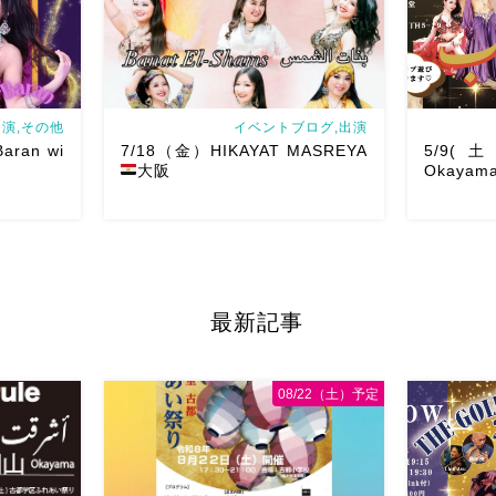
Show 】 Guest DancerTixi […]
とうー！ シ
演,その他
イベントブログ,出演
Baran wi
7/18（金）HIKAYAT MASREYA
5/9(土)
大阪
Okayama
有楽町のツ
第一回目
最新記事
an wi
Hany’s Recital & HIKAYAT
Golden Ni
ーします
MASREYA Gala Show
ゲストは、D
ちゃ楽しい、
https://www.4m-llc.com/ 4Mさん主催
サー久保坂
08/22（土）予定
れ […]
夜の部
HIKAYAT MASREYAに […]
華やかで、軽