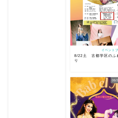
イベントブ
8/22土 古都学区の
り
06
8/22土 古都学区のふれ
踊らせていただきます♡太
ー！私たちは18:40頃から
も出てとても楽しいお祭り
私たちも踊った後は祭り