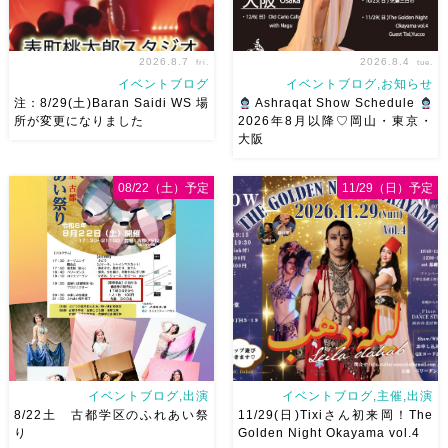
2026.8.7
2026.8.4
fri.
tue.
イベントブログ
イベントブログ,お知らせ
注：8/29(土)Baran Saidi WS 場
Ashraqat Show Schedule
所が変更になりました
2026年8月以降♡岡山・東京・
大阪
8/29（土）Baran Saidi WSお
8月以降のショースケジュール
申し込み多数につき会場変更し
です♡皆様にお会いできますよ
08/22（土）予定
11/29（日）予定
ました♡ 表町桃太郎スタジオ
うに
ご予約はメッセージく
岡山県岡山市 北区表町2丁目6-
ださい
お待ちしています
64 4階 ショー会場から近いの
Ashraqat Show Schedule
で、安心♡駅からもバスで天満
岡山・8/22(土) […]
屋バスス […]
イベントブログ,出演
イベントブログ,主催,出演
8/22土 古都学区のふれあい祭
11/29(日)Tixiさん初来岡！The
り
Golden Night Okayama vol.4