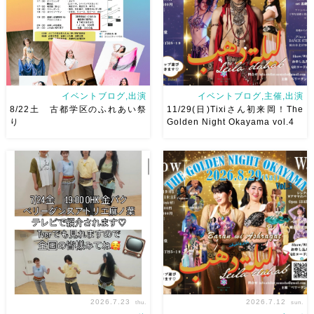
で、安心♡駅からもバスで天満
岡山・8/22(土) […]
屋バスス […]
イベントブログ,出演
イベントブログ,主催,出演
8/22土 古都学区のふれあい祭
11/29(日)Tixiさん初来岡！The
り
Golden Night Okayama vol.4
8/22土 古都学区のふれあい祭
2026/11/29(日)Tixiさん初来
りにて踊らせていただきます♡
岡！The Golden Night
太鼓も叩くよー！私たちは
Okayama vol.4 本日8/1よりお
18:40頃から出演です屋台も出
申し込みスタートです
【
てとても楽しいお祭りになりそ
Show 】 Guest DancerTixi
う
私たちも踊った後は祭り
[…]
を楽しみます
遊びにいら
[…]
2026.7.23
2026.7.12
thu.
sun.