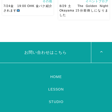
その他
イベントブログ
7/24金 19:00 OHK 金バク紹介
8/29土 The Golden Night
されます
Okayama 15分前倒しになりま
した
7/24金 19:00 OHK 金バクベ
8/29（土） 岡山に Baranが
リーダンスアトリエ麻ノ葉テレ
やってくる
しかも生徒さんが
ビで紹介されます♡ Tverでも
三人も参加してくれますよ
皆
見れますので全国の皆様みてね
さんソロとそして三人の群舞を
河合くんが来てくれました
踊ってくれます♡ 東京から参
加の元麻ノ葉の ルイもあの懐
かしの曲をソロ踊ります […]
お問い合わせはこちら
HOME
LESSON
STUDIO