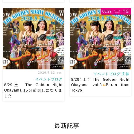
08/29（土）予定
8/22土 古都学区のふれあい祭
2026/11/29(日)Tixiさん初来
りにて踊らせていただきます♡
岡！The Golden Night
太鼓も叩くよー！私たちは
Okayama vol.4 本日8/1よりお
18:40頃から出演です屋台も出
申し込みスタートです
【
てとても楽しいお祭りになりそ
Show 】 Guest DancerTixi
う
私たちも踊った後は祭り
[…]
を楽しみます
遊びにいら
[…]
2026.7.12
sun.
イベントブログ,主催
イベントブログ
8/29(土) The Golden Night
8/29土 The Golden Night
Okayama vol.3
Baran from
Okayama 15分前倒しになりま
Tokyo
した
8/29（土） 岡山に Baranが
8/29(土) The Golden Night
やってくる
しかも生徒さんが
vol.3私が愛して尊敬してやま
三人も参加してくれますよ
皆
ないBaranさんを岡山にお呼び
さんソロとそして三人の群舞を
します
Baranさんの踊り
最新記事
踊ってくれます♡ 東京から参
は安定したテクニックはもちろ
加の元麻ノ葉の ルイもあの懐
んですがとにかく見てて幸せ