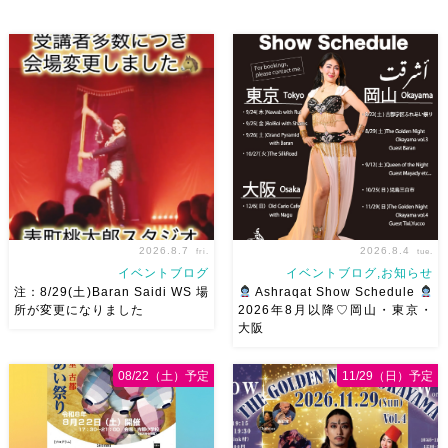
かしの曲をソロ踊ります […]
[…]
2026.8.7
2026.8.4
fri.
tue.
イベントブログ
イベントブログ,お知らせ
注：8/29(土)Baran Saidi WS 場
Ashraqat Show Schedule
所が変更になりました
2026年8月以降♡岡山・東京・
大阪
8/29（土）Baran Saidi WSお
8月以降のショースケジュール
申し込み多数につき会場変更し
です♡皆様にお会いできますよ
08/22（土）予定
11/29（日）予定
ました♡ 表町桃太郎スタジオ
うに
ご予約はメッセージく
岡山県岡山市 北区表町2丁目6-
ださい
お待ちしています
64 4階 ショー会場から近いの
Ashraqat Show Schedule