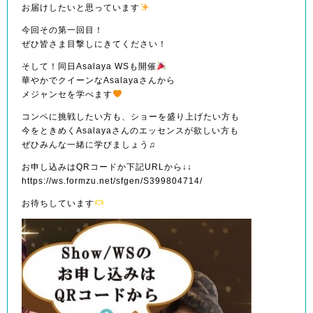
お届けしたいと思っています
今回その第一回目！
ぜひ皆さま目撃しにきてください！
そして！同日Asalaya WSも開催
華やかでクイーンなAsalayaさんから
メジャンセを学べます
コンペに挑戦したい方も、ショーを盛り上げたい方も
今をときめくAsalayaさんのエッセンスが欲しい方も
ぜひみんな一緒に学びましょう♫
お申し込みはQRコードか下記URLから↓↓
https://ws.formzu.net/sfgen/S399804714/
お待ちしています