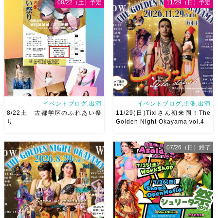
申し込み多数につき会場変更し
です♡皆様にお会いできますよ
08/22（土）予定
11/29（日）予定
ました♡ 表町桃太郎スタジオ
うに
ご予約はメッセージく
岡山県岡山市 北区表町2丁目6-
ださい
お待ちしています
64 4階 ショー会場から近いの
Ashraqat Show Schedule
で、安心♡駅からもバスで天満
岡山・8/22(土) […]
屋バスス […]
イベントブログ,出演
イベントブログ,主催,出演
8/22土 古都学区のふれあい祭
11/29(日)Tixiさん初来岡！The
り
Golden Night Okayama vol.4
07/26（日）終了
8/22土 古都学区のふれあい祭
2026/11/29(日)Tixiさん初来
りにて踊らせていただきます♡
岡！The Golden Night
太鼓も叩くよー！私たちは
Okayama vol.4 本日8/1よりお
18:40頃から出演です屋台も出
申し込みスタートです
【
てとても楽しいお祭りになりそ
Show 】 Guest DancerTixi
う
私たちも踊った後は祭り
[…]
を楽しみます
遊びにいら