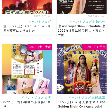
2026.8.7
2026.8.4
fri.
tue.
イベントブログ
イベントブログ,お知らせ
注：8/29(土)Baran Saidi WS 場
Ashraqat Show Schedule
所が変更になりました
2026年8月以降♡岡山・東京・
大阪
8/29（土）Baran Saidi WSお
8月以降のショースケジュール
申し込み多数につき会場変更し
です♡皆様にお会いできますよ
08/22（土）予定
11/29（日）予定
ました♡ 表町桃太郎スタジオ
うに
ご予約はメッセージく
岡山県岡山市 北区表町2丁目6-
ださい
お待ちしています
64 4階 ショー会場から近いの
Ashraqat Show Schedule
で、安心♡駅からもバスで天満
岡山・8/22(土) […]
屋バスス […]
イベントブログ,出演
イベントブログ,主催,出演
8/22土 古都学区のふれあい祭
11/29(日)Tixiさん初来岡！The
り
Golden Night Okayama vol.4