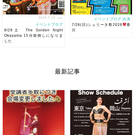
[…]
2026.7.12
sun.
イベントブログ,出演
イベントブログ
7/26(日)シュリータ祭2026
香
8/29土 The Golden Night
川
Okayama 15分前倒しになりま
した
8/29（土） 岡山に Baranが
アサレイヤさんが香川に来るよ
やってくる
しかも生徒さんが
ー！！Yuccoちゃん主催
そ
三人も参加してくれますよ
皆
して、なんと！私も出演させて
さんソロとそして三人の群舞を
いただけることとなりました！
最新記事
踊ってくれます♡ 東京から参
麻ノ葉からもハフラ出演させて
加の元麻ノ葉の ルイもあの懐
いただきます
ゆっこちゃん
かしの曲をソロ踊ります […]
ありがとうー！ ショー＆ハフ
[…]