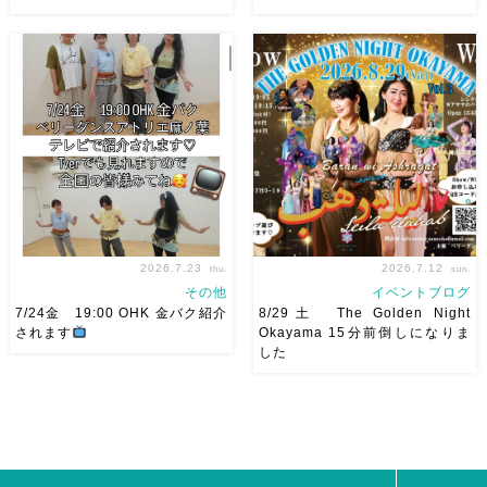
8/22土 古都学区のふれあい祭
2026/11/29(日)Tixiさん初来
りにて踊らせていただきます♡
岡！The Golden Night
太鼓も叩くよー！私たちは
Okayama vol.4 本日8/1よりお
18:40頃から出演です屋台も出
申し込みスタートです
【
てとても楽しいお祭りになりそ
Show 】 Guest DancerTixi
う
私たちも踊った後は祭り
[…]
を楽しみます
遊びにいら
[…]
2026.7.23
2026.7.12
thu.
sun.
その他
イベントブログ
7/24金 19:00 OHK 金バク紹介
8/29土 The Golden Night
されます
Okayama 15分前倒しになりま
した
7/24金 19:00 OHK 金バクベ
8/29（土） 岡山に Baranが
リーダンスアトリエ麻ノ葉テレ
やってくる
しかも生徒さんが
ビで紹介されます♡ Tverでも
三人も参加してくれますよ
皆
見れますので全国の皆様みてね
さんソロとそして三人の群舞を
河合くんが来てくれました
踊ってくれます♡ 東京から参