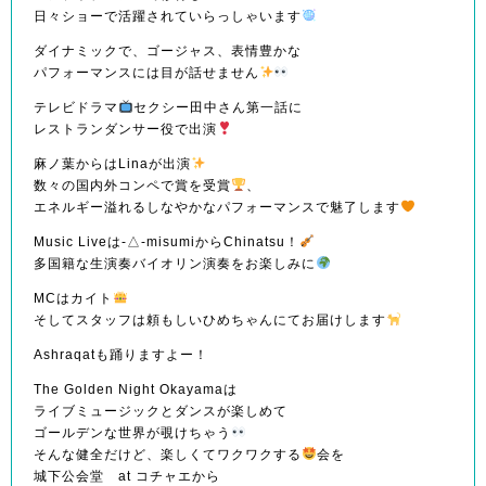
日々ショーで活躍されていらっしゃいます
ダイナミックで、ゴージャス、表情豊かな
パフォーマンスには目が話せません
テレビドラマ
セクシー田中さん第一話に
レストランダンサー役で出演
麻ノ葉からはLinaが出演
数々の国内外コンペで賞を受賞
、
エネルギー溢れるしなやかなパフォーマンスで魅了します
Music Liveは-△-misumiからChinatsu！
多国籍な生演奏バイオリン演奏をお楽しみに
MCはカイト
そしてスタッフは頼もしいひめちゃんにてお届けします
Ashraqatも踊りますよー！
The Golden Night Okayamaは
ライブミュージックとダンスが楽しめて
ゴールデンな世界が覗けちゃう
そんな健全だけど、楽しくてワクワクする
会を
城下公会堂 at コチャエから