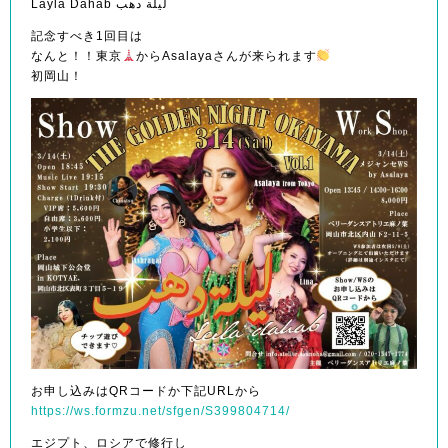
Layla Dahab ليلة دهب
記念すべき1回目は
なんと！！東京
からAsalayaさんが来られます
初岡山！
お申し込みはQRコードか下記URLから
https://ws.formzu.net/sfgen/S399804714/
エジプト、ロシアで修行し