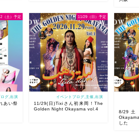
/22（土）予定
11/29（日）予定
8/29（土）Baran Saidi WSお申し込み
oさん主催
多数につき会場変更しました♡ 表町桃
8月以降の
T岡山県天神山
太郎スタジオ岡山県岡山市 北区表町2丁
様にお会い
tに女神
目6-64 4階 ショー会場から近いの
メッセージ
さん
女神の
で、安心♡駅からもバスで天満屋バス
す
As
]
ス […]
岡山・8/2
ログ,出演
イベントブログ,主催,出演
ふれあい祭
11/29(日)Tixiさん初来岡！The
Golden Night Okayama vol.4
8/29土 
Okaya
した