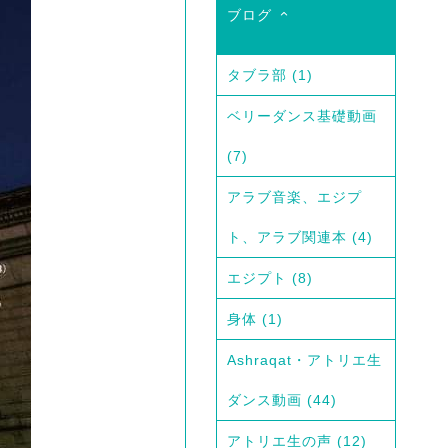
ブログ
タブラ部
(1)
ベリーダンス基礎動画
(7)
アラブ音楽、エジプ
ト、アラブ関連本
(4)
エジプト
(8)
身体
(1)
Ashraqat・アトリエ生
ダンス動画
(44)
アトリエ生の声
(12)