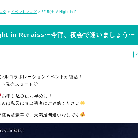
ログ
イベントブログ
3/15(土)A Night in Renaiss〜今宵、夜会で逢いましょう〜
>
>
 Night in Renaiss〜今宵、夜会で逢いましょう〜
ャンルコラボレーションイベントが復活！
ケット発売スタート♡
お申し込みはお早めに！
込みは私又は各出演者にご連絡ください
皆様も超豪華で、大満足間違いなしです