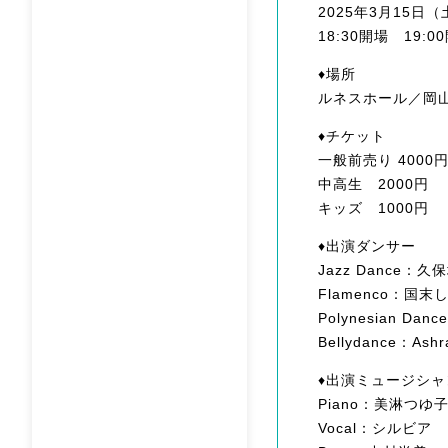
2025年3月15日（
18:30開場 19:0
♦︎場所
ルネスホール／岡山市
♦︎チケット
一般前売り 4000
中高生 2000円
キッズ 1000円
♦︎出演ダンサー
Jazz Dance：
Flamenco：
Polynesian Danc
Bellydance：
♦︎出演ミュージシャ
Piano：美淋つゆ
Vocal：シルビア