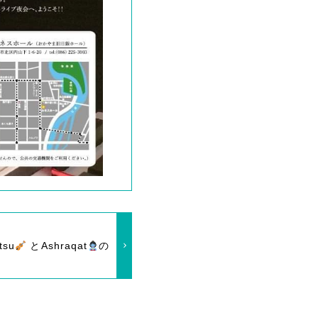
tsu
とAshraqat
の