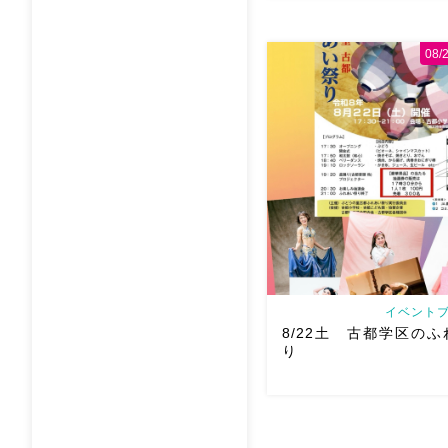
08
2026/9/12(土)Ric
QUEEN OF THE NIGH
文化プラザ Gues
@mayadyorientaldance 
オーラ浴びに行きましょー […
イベントブ
8/22土 古都学区の
り