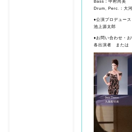
Bass：中村尚美
Drum, Perc.：
♦︎公演プロデュース
池上源太郎
♦︎お問い合わせ・
各出演者 または ルネ