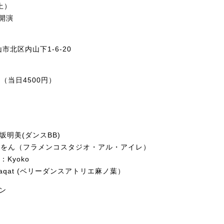
土）
0開演
北区内山下1-6-20
円（当日4500円）
久保坂明美(ダンスBB)
国末しをん（フラメンコスタジオ・アル・アイレ）
e：Kyoko
Ashraqat (ベリーダンスアトリエ麻ノ葉）
ン
子