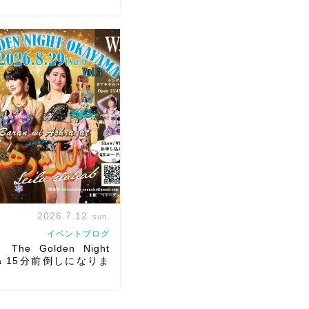
ショースケジュールです♡皆
できますように
ご予約は
ください
お待ちしていま
hraqat Show Schedule
2(土) […]
2026.7.12
sun.
イベントブログ
The Golden Night
ma 15分前倒しになりま