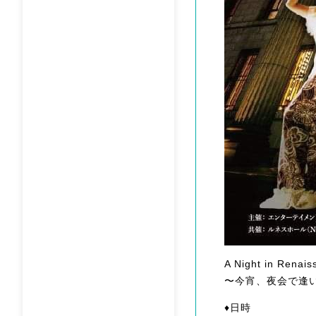
A Night in Renais
〜今宵、夜会で逢
♦︎日時