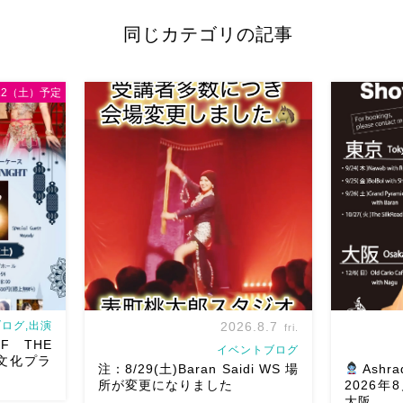
同じカテゴリの記事
/12（土）予定
ログ,出演
2026.8.7
fri.
F THE
イベントブログ
文化プラ
注：8/29(土)Baran Saidi WS 場
Ashra
所が変更になりました
2026
大阪