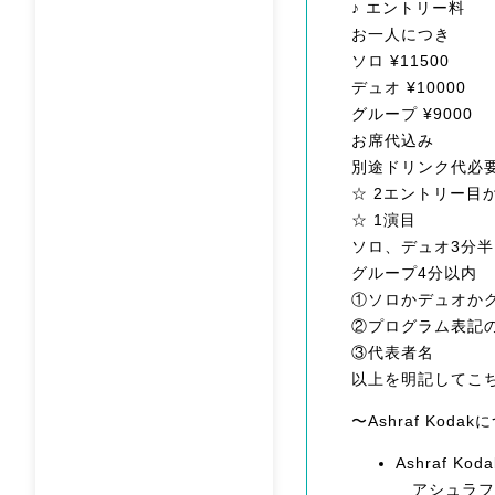
♪ エントリー料
お一人につき
ソロ ¥11500
デュオ ¥10000
グループ ¥9000
お席代込み
別途ドリンク代必
☆ 2エントリー目か
☆ 1演目
ソロ、デュオ3分
グループ4分以内
①ソロかデュオかク
②プログラム表
③代表者名
以上を明記してこ
〜Ashraf Kod
Ashraf Koda
アシュラフ