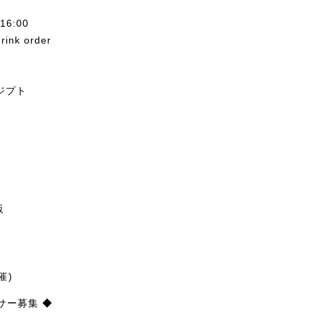
 16:00
nk order
-エジプト
阪
催)
サー募集 ◆