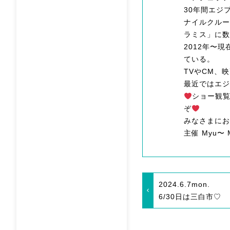
30年間エジ
ナイルクルー
ラミス」に数
2012年〜
ている。
TVやCM、
最近ではエ
ショー観覧
ぞ
みなさまにお
主催 Myu〜 M
2024.6.7
mon.
6/30日は三白市♡