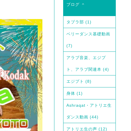
ブログ
タブラ部
(1)
ベリーダンス基礎動画
(7)
アラブ音楽、エジプ
ト、アラブ関連本
(4)
エジプト
(8)
身体
(1)
Ashraqat・アトリエ生
ダンス動画
(44)
アトリエ生の声
(12)