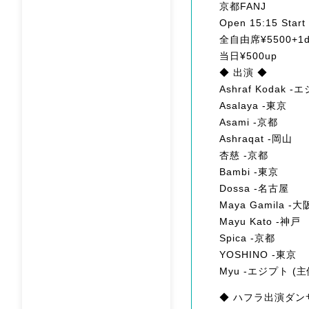
京都FANJ
Open 15:15 Start
全自由席¥5500+1dri
当日¥500up
◆ 出演 ◆
Ashraf Kodak 
Asalaya -東京
Asami -京都
Ashraqat -岡山
杏慈 -京都
Bambi -東京
Dossa -名古屋
Maya Gamila -大
Mayu Kato -神戸
Spica -京都
YOSHINO -東京
Myu -エジプト (主
◆ ハフラ出演ダン