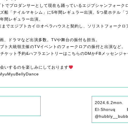
プトでプロダンサーとして現在も踊っているエジプシャンフォーク
ズ船「ナイルマキシム」に5年間レギュラー出演。5つ星ホテル「
年間レギュラー出演。
現在までエジプトカイロオペラハウスと契約し、ソリストフォークロ
映画、ドラマなど出演多数。TVや舞台の振付も担当。
ジプト大統領主催のTVイベントのフォークロアの振付と出演など。
チケット予約&ハフラエントリーはこちらのDMかFBメッセンジ
会いするのを楽しみにしております
yuMyuBellyDance
2024.6.2
mon.
El-Shoruq 
@hubbly__bubb