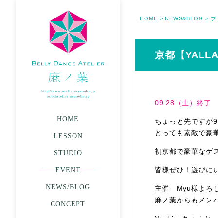
HOME
NEWS&BLOG
ブ
>
>
京都【YALLA
09.28（土）終了
HOME
ちょっと先ですが
とっても素敵で豪
LESSON
初京都で豪華なゲ
STUDIO
皆様ぜひ！遊びに
EVENT
NEWS/BLOG
主催 Myu様よろ
麻ノ葉からもメン
CONCEPT