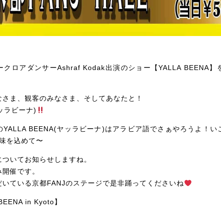
ロアダンサーAshraf Kodak出演のショー【YALLA BEEN
なさま、観客のみなさま、そしてあなたと！
ヤッラビーナ)
YALLA BEENA(ヤッラビーナ)はアラビア語でさぁやろうよ！
意味を込めて〜
についてお知らせしますね。
み開催です。
いている京都FANJのステージで是非踊ってくださいね
NA in Kyoto】