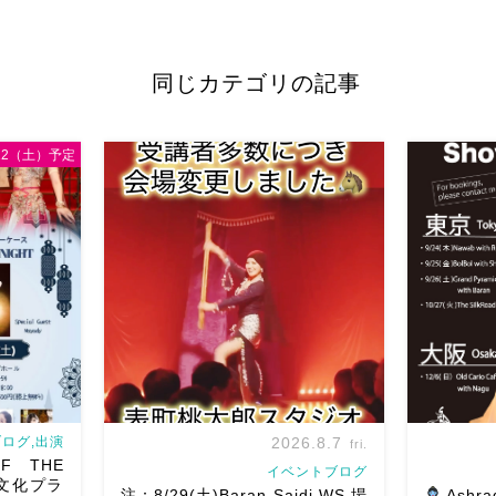
同じカテゴリの記事
/12（土）予定
ログ,出演
2026.8.7
fri.
F THE
イベントブログ
文化プラ
注：8/29(土)Baran Saidi WS 場
Ashra