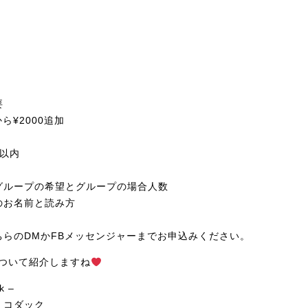
要
ら¥2000追加
半以内
゙ループの希望とグループの場合人数
記のお名前と読み方
ちらのDMかFBメッセンジャーまでお申込みください。
akについて紹介しますね
k –
 コダック