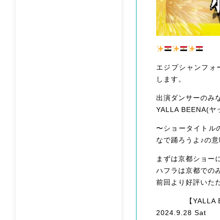
エジプシャンフォーク
します。
出演ダンサーのみ
YALLA BEENA(
〜ショータイトルの
なで踊ろうよ♪の
まずは京都ショー
ハフラは京都での
前回より好評いただ
【YALLA BEE
2024.9.28 Sat