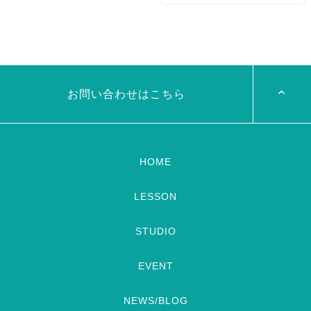
2026/11/29(日)Tixiさん初来
7/24金 19:00 OHK 金バクベ
岡！The Golden Night
リーダンスアトリエ麻ノ葉テレ
Okayama vol.4 本日8/1よりお
ビで紹介されます♡ Tverでも
申し込みスタートです
【
見れますので全国の皆様みてね
Show 】 Guest DancerTixi
河合くんが来てくれました
[…]
お問い合わせはこちら
HOME
LESSON
STUDIO
EVENT
NEWS/BLOG