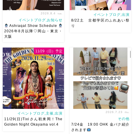
2026.8.4
tue.
イベントブログ,出演
イベントブログ,お知らせ
8/22土 古都学区のふれあい祭
Ashraqat Show Schedule
り
2026年8月以降♡岡山・東京・
大阪
8月以降のショースケジュール
8/22土 古都学区のふれあい祭
です♡皆様にお会いできますよ
りにて踊らせていただきます♡
11/29（日）予定
うに
ご予約はメッセージく
太鼓も叩くよー！私たちは
ださい
お待ちしています
18:40頃から出演です屋台も出
Ashraqat Show Schedule
てとても楽しいお祭りになりそ
岡山・8/22(土) […]
う
私たちも踊った後は祭り
を楽しみます
遊びにいら
[…]
2026.7.23
thu.
イベントブログ,主催,出演
その他
11/29(日)Tixiさん初来岡！The
Golden Night Okayama vol.4
7/24金 19:00 OHK 金バク紹介
されます