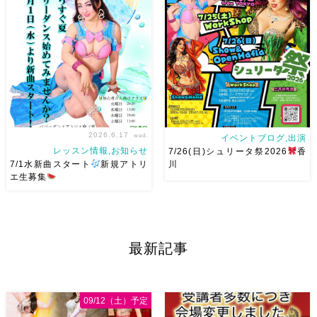
りにて踊らせていただきます♡
岡！The Golden Night
太鼓も叩くよー！私たちは
Okayama vol.4 本日8/1よりお
18:40頃から出演です屋台も出
申し込みスタートです
【
てとても楽しいお祭りになりそ
Show 】 Guest DancerTixi
う
私たちも踊った後は祭り
[…]
を楽しみます
遊びにいら
[…]
2026.6.17
wed.
イベントブログ,出演
レッスン情報,お知らせ
7/26(日)シュリータ祭2026
香
7/1水新曲スタート
新規アトリ
川
エ生募集
岡山でベリーダンス始めて見ま
アサレイヤさんが香川に来るよ
せんか？7/1水より新曲スター
ー！！Yuccoちゃん主催
そ
ト
日焼けせずに街中で身
して、なんと！私も出演させて
最新記事
体を動かせる
音楽とともに
いただけることとなりました！
踊ることでリフレッシュ
表
麻ノ葉からもハフラ出演させて
現することで違う自分になれる
いただきます
ゆっこちゃん
などなど ₊˚ […]
ありがとうー！ ショー＆ハフ
09/12（土）予定
[…]