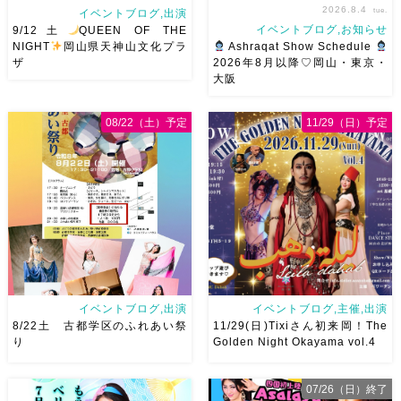
2026.8.4
tue.
イベントブログ,出演
イベントブログ,お知らせ
9/12土
QUEEN OF THE
NIGHT
岡山県天神山文化プラ
Ashraqat Show Schedule
ザ
2026年8月以降♡岡山・東京・
大阪
2026/9/12(土)Ricoさん主催
8月以降のショースケジュール
QUEEN OF THE NIGHT岡山
です♡皆様にお会いできますよ
08/22（土）予定
11/29（日）予定
県天神山文化プラザ Guestに女
うに
ご予約はメッセージく
神 @mayadyorientaldance
ださい
お待ちしています
さん
女神のオーラ浴びに行き
Ashraqat Show Schedule
ましょー […]
岡山・8/22(土) […]
イベントブログ,出演
イベントブログ,主催,出演
8/22土 古都学区のふれあい祭
11/29(日)Tixiさん初来岡！The
り
Golden Night Okayama vol.4
07/26（日）終了
8/22土 古都学区のふれあい祭
2026/11/29(日)Tixiさん初来