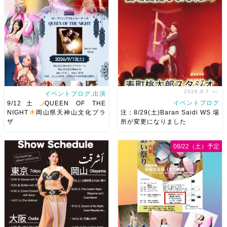
2026.8.7
fri.
イベントブログ,出演
イベントブログ
9/12土
QUEEN OF THE
NIGHT
岡山県天神山文化プラ
注：8/29(土)Baran Saidi WS 場
ザ
所が変更になりました
2026/9/12(土)Ricoさん主催
8/29（土）Baran Saidi WSお
08/22（土）予定
QUEEN OF THE NIGHT岡山
申し込み多数につき会場変更し
県天神山文化プラザ Guestに女
ました♡ 表町桃太郎スタジオ
神 @mayadyorientaldance
岡山県岡山市 北区表町2丁目6-
さん
女神のオーラ浴びに行き
64 4階 ショー会場から近いの
ましょー […]
で、安心♡駅からもバスで天満
屋バスス […]