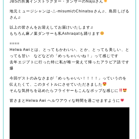
JBSの所属インストラクター・ダンサーのNajuさん
地元ミュージシャンは-△-misumiのChinatsuさん♫、島田しげる
さん♫
以上の皆さんをお迎えしてお届けいたします♫
もちろん麻ノ葉ダンサーも私Ashraqatも踊ります
====
Helwa Awiとは、とってもかわいい、とか、とっても美しい、と
っても甘い などなどの「めっちゃいいね！」って感じです
去年エジプトに行った特に私が唯一覚えて帰ったアラビア語です
爆
今回ゲストのみなさまが「めっちゃいい！！！！」っていうのを
伝えたくて、このタイトルにさせていただきました
そんな気持ちを込めたらフライヤーもこんなポップな感じに
皆さまとHelwa Awi ヘルワアウィな時間を過ごせますように