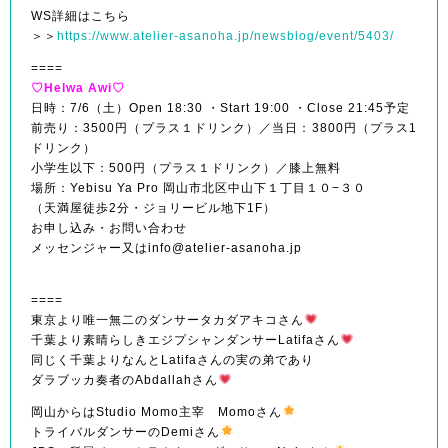
WS詳細はこちら
＞＞
https://www.atelier-asanoha.jp/newsblog/event/5403/
====
♡Helwa Awi♡
日時：7/6（土）Open 18:30 ・Start 19:00 ・Close 21:45予定
前売り：3500円（プラス１ドリンク）／当日：3800円（プラス1
ドリンク）
小学生以下：500円（プラス１ドリンク）／膝上無料
場所：Yebisu Ya Pro 岡山市北区中山下１丁目１０−３０
（天満屋徒歩2分・ジョリービル地下1F）
お申し込み・お問い合わせ
メッセンジャー又はinfo@atelier-asanoha.jp
====
東京より唯一無二のダンサータカダアキコさん
千葉より素晴らしきエジプシャンダンサーLatifaさん
同じく千葉よりなんとLatifaさんの実の弟であり
ダラブッカ奏者のAbdallahさん
岡山からはStudio Momo主宰 Momoさん
トライバルダンサーのDemiさん