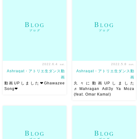
愛くてナチュラルでダラァなフ
素敵なステージの機会をありが
ィーリング満載のこの曲。 前
とうございました❤︎ みんな一緒
期のサフィクラスで習ったもの
に踊ってくれてありがとうー
です。踊っていてハッピーにな
こんなふうに20 […]
るサフィの振付
そして、み
[…]
2022.6.4
2022.5.8
sat.
sun.
Ashraqat・アトリエ生ダンス動
Ashraqat・アトリエ生ダンス動
画
画
動画UPしました❤︎Ghawazee
久々に動画UPしました
Song❤︎
♬Mahragan Adl3y Ya Moza
(feat. Omar Kamal)
Ghawazee Song
全編Upしました❤︎Mahraganも
Choreographed by Ahmed
好き❤︎ 久々に動画UPしました
Abd Elrazik 2021.9.23
w Youtubeめっちゃマイペース
Shukran Jazzylan Ⅱ
にやってますw。フォローして
Ghawazee(ガワージー） […]
ね♬ Mahragan Adl3y Ya
Moza (feat. […]