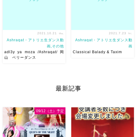
2021.10.21
2021.7.23
thu.
fri.
Ashraqat・アトリエ生ダンス動
Ashraqat・アトリエ生ダンス動
画,その他
画
adl3y ya moza /Ashraqat/ 岡
Classical Balady & Taxim
山 ベリーダンス
リコさん主催のイベントで踊ら
Choreograph: @amany_m_faro
せていただいた#mahragan
Organize: @djewelram 前回
#adl3yyamoza
の習ったバラディ振付の提出用
#حسن_شاكوش #عمر_كمال と
ビデオをUPしました
楽しか
最新記事
りあえずミニバージョン↓
った
ピントが合ってないで
Ehab先生のアラビア語翻訳講
すな
[…]
座で翻訳を教 […]
09/12（土）予定