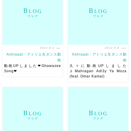
期のサフィクラスで習ったもの
に踊ってくれてありがとうー
です。踊っていてハッピーにな
こんなふうに20 […]
るサフィの振付
そして、み
[…]
2022.6.4
2022.5.8
sat.
sun.
Ashraqat・アトリエ生ダンス動
Ashraqat・アトリエ生ダンス動
画
画
動画UPしました❤︎Ghawazee
久々に動画UPしました
Song❤︎
♬Mahragan Adl3y Ya Moza
(feat. Omar Kamal)
Ghawazee Song
全編Upしました❤︎Mahraganも
Choreographed by Ahmed
好き❤︎ 久々に動画UPしました
Abd Elrazik 2021.9.23
w Youtubeめっちゃマイペース
Shukran Jazzylan Ⅱ
にやってますw。フォローして
Ghawazee(ガワージー） […]
ね♬ Mahragan Adl3y Ya
Moza (feat. […]