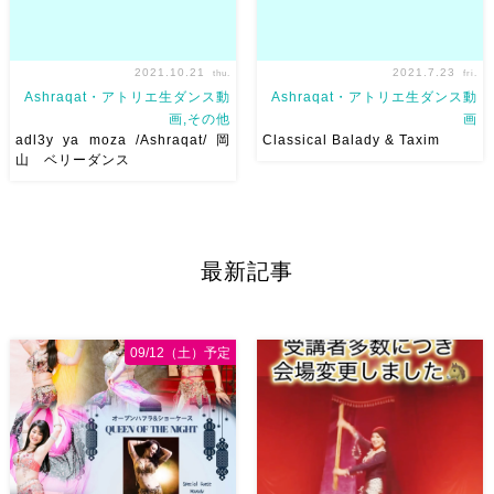
2021.10.21
2021.7.23
thu.
fri.
Ashraqat・アトリエ生ダンス動
Ashraqat・アトリエ生ダンス動
画,その他
画
adl3y ya moza /Ashraqat/ 岡
Classical Balady & Taxim
山 ベリーダンス
リコさん主催のイベントで踊ら
Choreograph: @amany_m_faro
せていただいた#mahragan
Organize: @djewelram 前回
#adl3yyamoza
の習ったバラディ振付の提出用
#حسن_شاكوش #عمر_كمال と
ビデオをUPしました
楽しか
最新記事
りあえずミニバージョン↓
った
ピントが合ってないで
Ehab先生のアラビア語翻訳講
すな
[…]
座で翻訳を教 […]
09/12（土）予定