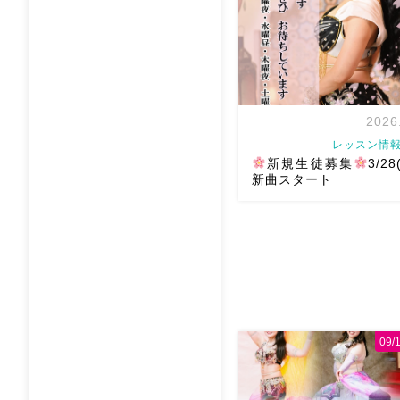
どなど ₊˚ […]
2026
レッスン情報
新規生徒募集
3/2
新曲スタート
ベリーダンスアトリエ麻ノ葉
から新曲スタート
始めや
期に是非体験にお越しくだ
心者さん向けクラス
火曜日
水曜日 11:00木曜日 19
09
11: […]