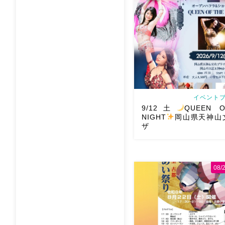
イベントブ
9/12土
QUEEN O
NIGHT
岡山県天神山
ザ
08
2026/9/12(土)Ric
QUEEN OF THE NIGH
文化プラザ Gues
@mayadyorientaldance 