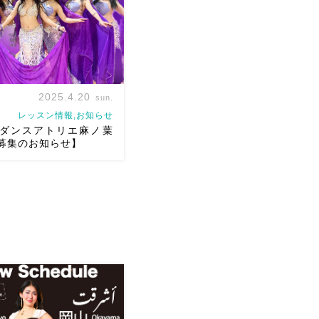
2025.4.20
sun.
レッスン情報,お知らせ
ダンスアトリエ麻ノ葉
募集のお知らせ】
ンスアトリエ麻ノ葉は
火）より新曲スタートのため、
集いたします 岡山市北区内
ーダンス専用スタジオによ
スン開催しています ・オリ
囲気が好きな方・ […]