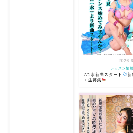
2026.6
レッスン情報
7/1水新曲スタート
新
エ生募集
岡山でベリーダンス始め
か？7/1水より新曲スタート
せずに街中で身体を動かせ
とともに踊ることでリフレ
表現することで違う自分に