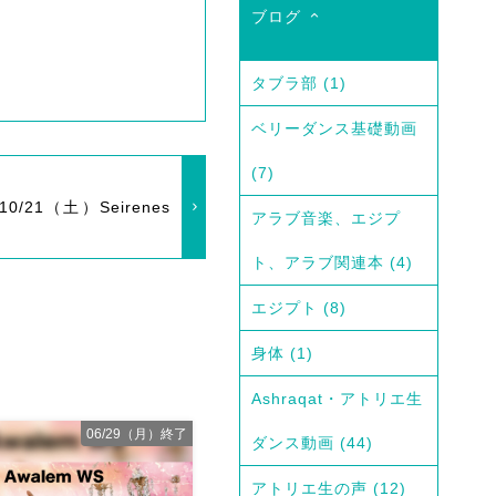
ブログ
タブラ部
(1)
ベリーダンス基礎動画
(7)
/21（土）Seirenes
アラブ音楽、エジプ
ト、アラブ関連本
(4)
エジプト
(8)
身体
(1)
Ashraqat・アトリエ生
06/29（月）終了
ダンス動画
(44)
アトリエ生の声
(12)