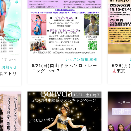
.17
レッスン情報,主催
wed.
6/21(日)岡山ドラムソロトレー
6/29(月)
,お知らせ
ニング vol.7
東京
規アトリ
12/27（土）終了
て見ません
一年と二ヶ月ぶりの岡山ドラムソロト
Ashraqat
日焼け
レーニング vol.7
今回は6/21(日)開催
催させてい
る
音楽
です！ 最初にドラムソロトレーニング
で踊らせて
ッシュ
の予習的なオールレベルダラブッカWS
スンを受け
なれる
な
もありますので奏者の方はぜひ
奏者
声をいただ