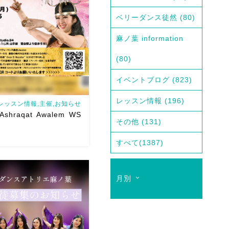
ベリーダンス徒然
(80)
麻ノ葉 information
(80)
イベントブログ
(823)
レッスン情報
(196)
レッスン情報,主催,お知らせ
Ashraqat Awalem WS
その他
(131)
すべて
(1387)
 Awalem WSを6/29(月)に開
月別
ただきます
最近東京
いただくようになり
レッ
たいとのありがたすぎるお
くようになりました