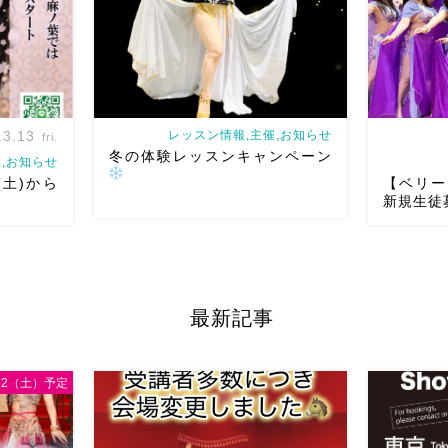
の方もダン […]
第 […]
.3.13
レッスン情報,主催,お知らせ
fri.
冬の体験レッスンキャンペーン
,お知らせ
8(土)から
【ベリー
新規生徒
は3/28土
ベリーダンスアトリエ麻ノ葉では体験
ベリーダ
すいこの時
レッスンキャンペーン開催
通常1100
4/22（
最新記事
さい
初
円のレッスン体験が今年中は500円で体
新規生徒募
 20:20
験できます
新曲が始まるこの機会に
山下のベリ
:00土曜日
ぜひ
【
初心者さん向けクラス
り毎週レッ
/12（土）予定
】 ・火曜日 […]
エンタルな雰