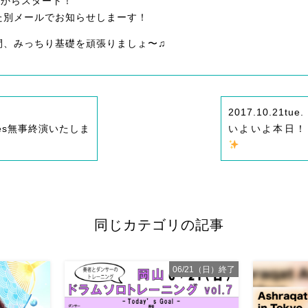
火）からスタート！
た別メールでお知らせしまーす！
間、みっちり基礎を頑張りましょ〜♫
2017.10.21
tue.
enes無事終演いたしま
いよいよ本日！10
同じカテゴリの記事
06/21（日）終了