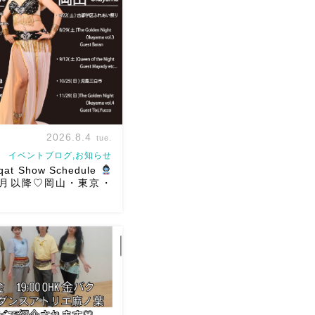
2026.8.4
tue.
イベントブログ,お知らせ
qat Show Schedule
年8月以降♡岡山・東京・
ショースケジュールです♡皆
できますように
ご予約は
ください
お待ちしていま
hraqat Show Schedule