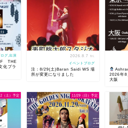
ログ,出演
2026.8.7
fri.
F THE
イベントブログ
文化プラ
注：8/29(土)Baran Saidi WS 場
Ashra
所が変更になりました
2026
大阪
/22（土）予定
11/29（日）予定
8/29（土）Baran Saidi WSお申し込み
oさん主催
多数につき会場変更しました♡ 表町桃
8月以降の
T岡山県天神山
太郎スタジオ岡山県岡山市 北区表町2丁
様にお会い
tに女神
目6-64 4階 ショー会場から近いの
メッセージ
さん
女神の
で、安心♡駅からもバスで天満屋バス
す
As