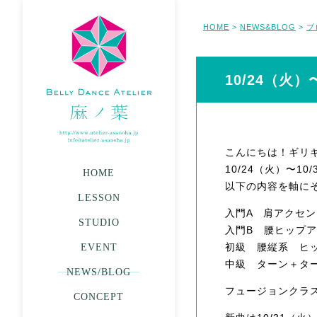
HOME
NEWS&BLOG
ブ
>
>
10/24（火）
こんにちは！ギリ
10/24（火）〜1
HOME
以下の内容を軸に
LESSON
入門A 肩アクセ
STUDIO
入門B 腰ヒップ
初級 腰縦系 ヒ
EVENT
中級 ターン＋タ
NEWS/BLOG
フュージョンクラ
CONCEPT