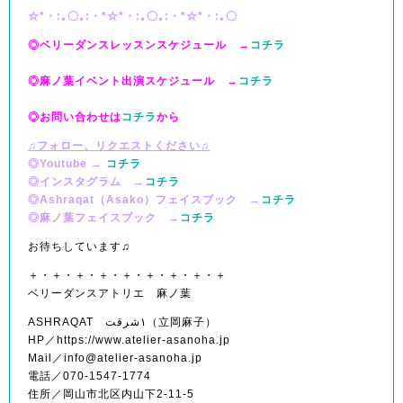
☆*・:｡〇｡:・*☆*・:｡〇｡:・*☆*・:｡〇
◎ベリーダンスレッスンスケジュール →
コチラ
◎麻ノ葉イベント出演スケジュール →
コチラ
◎お問い合わせは
コチラ
から
♫フォロー、リクエストください♫
◎Youtube →
コチラ
◎インスタグラム →
コチラ
◎Ashraqat（Asako）フェイスブック →
コチラ
◎麻ノ葉フェイスブック →
コチラ
お待ちしています♫
＋・＋・＋・＋・＋・＋・＋・＋・＋
ベリーダンスアトリエ 麻ノ葉
ASHRAQAT ١شرقت（立岡麻子）
HP／https://www.atelier-asanoha.jp
Mail／info@atelier-asanoha.jp
電話／070-1547-1774
住所／岡山市北区内山下2-11-5