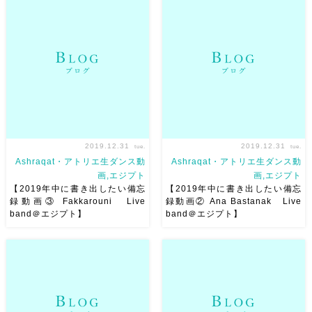
お会いできた皆様、本当にあり
明日7/1月夜発、7/15着スケジ
がとうございました！たのしす
ュールでエジプト
行ってきま
ぎた
疲れてはいますが、元気
す
私にとってはクレイジーな
です
エジプト旅行
詳細
スケジュール
だった6月もな
はストーリーズのハイライトを
んとか、今日で終わり。たくさ
ご覧ください
♥️
昨日からレッス
ん踊る機会をいただき、本当に
ン再開していますみんな […]
感謝いっぱいの一ヶ月で […]
2019.12.31
2019.12.31
tue.
tue.
Ashraqat・アトリエ生ダンス動
Ashraqat・アトリエ生ダンス動
画,エジプト
画,エジプト
【2019年中に書き出したい備忘
【2019年中に書き出したい備忘
録動画③ Fakkarouni Live
録動画② Ana Bastanak Live
band＠エジプト】
band＠エジプト】
最後に踊ったのがこの曲でした
この曲は前回エジプト行った時
Fakkarouni。 その日、ライブ
にとっても印象に残っていて、
バンドでオリエンタル踊れるっ
いつか自分も！！と思った曲で
て知らなくて （フォークロア
した。 Nagat Saghira のこの
コンペの日だった）エントリー
曲。 アスマハンのWSでサード
１５分後くらいで着替えて本番
ホスニーの姉妹と言われて そ
っていうwww すごい […]
れもびっくりし […]