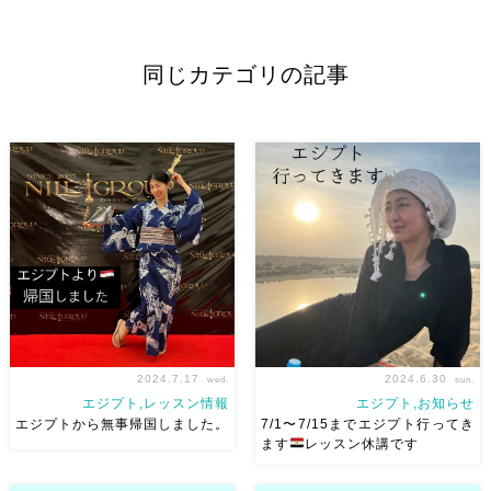
同じカテゴリの記事
2024.7.17
2024.6.30
wed.
sun.
エジプト,レッスン情報
エジプト,お知らせ
エジプトから無事帰国しました。
7/1〜7/15までエジプト行ってき
ます
レッスン休講です