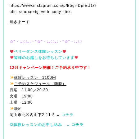
https://www.instagram.com/p/B5gr-DplEU1/?
utm_source=ig_web_copy_link
続きまーす
☆*・:｡〇｡:・*☆*・:｡〇｡:・*☆*・:｡〇
ベリーダンス体験レッスン
皆様のお越しをお待ちしています
12月キャンペーン開催！ご予約承り中です！
体験レッスン：1100円
ご予約スケジュール（随時）
月曜 11:00／20:20
火曜 19:00
土曜 12:00
場所
岡山市北区内山下2-11-5 →
コチラ
◎体験レッスンのお申し込み
→
コチラ