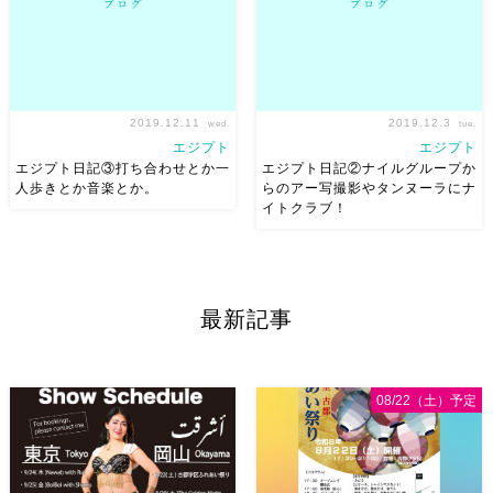
2019.12.11
2019.12.3
wed.
tue.
エジプト
エジプト
エジプト日記③打ち合わせとか一
エジプト日記②ナイルグループか
人歩きとか音楽とか。
らのアー写撮影やタンヌーラにナ
イトクラブ！
やっと更新しましたw エジプト
エジプト日記② 色々堪能しま
日記③これで最後です フェス
した
インスタにUPしました
も終わって、来年の公演に向け
ので見てくださいね
て打ち合わせしたりとか 一人
https://www.instagram.com/p/B
最新記事
でハンハリやアタバ歩いてみた
utm_source=ig_web […]
りとか 音楽聴きに連れて行っ
てもらったりとか シャービー
船 […]
08/22（土）予定