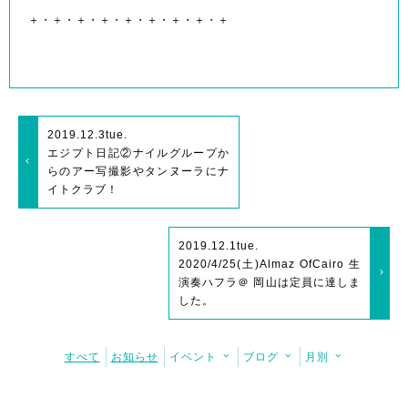
＋・＋・＋・＋・＋・＋・＋・＋・＋
2019.12.3
tue.
エジプト日記②ナイルグループか
らのアー写撮影やタンヌーラにナ
イトクラブ！
2019.12.1
tue.
2020/4/25(土)Almaz OfCairo 生
演奏ハフラ＠ 岡山は定員に達しま
した。
すべて
お知らせ
イベント
ブログ
月別