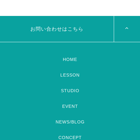
三人も参加してくれますよ
皆
19:00- OHK 金バク！なんと！
さんソロとそして三人の群舞を
麻ノ葉に河合郁人さんが来られ
踊ってくれます♡ 東京から参
ました
どんなふうに紹介され
加の元麻ノ葉の ルイもあの懐
るのかドキドキ
TVerでも見
かしの曲をソロ踊ります […]
ていただけるそう […]
お問い合わせはこちら
HOME
LESSON
STUDIO
EVENT
NEWS/BLOG
CONCEPT