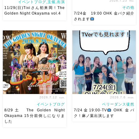
2026.7.23
thu.
イベントブログ,主催,出演
その他
11/29(日)Tixiさん初来岡！The
Golden Night Okayama vol.4
7/24金 19:00 OHK 金バク紹介
されます
2026/11/29(日)Tixiさん初来
7/24金 19:00 OHK 金バクベ
岡！The Golden Night
リーダンスアトリエ麻ノ葉テレ
Okayama vol.4 本日8/1よりお
ビで紹介されます♡ Tverでも
申し込みスタートです
【
見れますので全国の皆様みてね
Show 】 Guest DancerTixi
河合くんが来てくれました
[…]
2026.7.12
2026.7.6
sun.
mon.
イベントブログ
ベリーダンス徒然
8/29土 The Golden Night
7/24金19:00-TV
OHK 金バ
Okayama 15分前倒しになりま
ク！麻ノ葉出演します
した
8/29（土） 岡山に Baranが
ベリーダンスアトリエ麻ノ葉テ
やってくる
しかも生徒さんが
レビ出演します♡ 7/24金