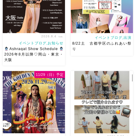
2026.8.4
tue.
イベントブログ,出演
イベントブログ,お知らせ
8/22土 古都学区のふれあい祭
Ashraqat Show Schedule
り
2026年8月以降♡岡山・東京・
大阪
8月以降のショースケジュール
8/22土 古都学区のふれあい祭
です♡皆様にお会いできますよ
りにて踊らせていただきます♡
11/29（日）予定
うに
ご予約はメッセージく
太鼓も叩くよー！私たちは
ださい
お待ちしています
18:40頃から出演です屋台も出
Ashraqat Show Schedule
てとても楽しいお祭りになりそ
岡山・8/22(土) […]
う
私たちも踊った後は祭り
を楽しみます
遊びにいら
[…]