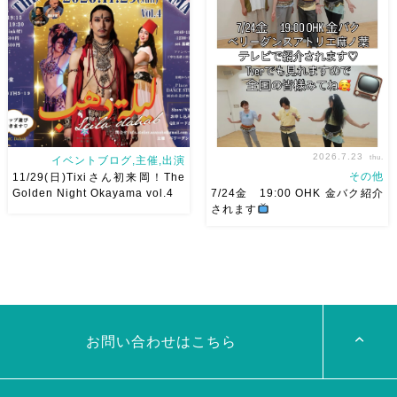
ださい
お待ちしています
18:40頃から出演です屋台も出
Ashraqat Show Schedule
てとても楽しいお祭りになりそ
岡山・8/22(土) […]
う
私たちも踊った後は祭り
を楽しみます
遊びにいら
[…]
2026.7.23
thu.
イベントブログ,主催,出演
その他
11/29(日)Tixiさん初来岡！The
Golden Night Okayama vol.4
7/24金 19:00 OHK 金バク紹介
されます
2026/11/29(日)Tixiさん初来
7/24金 19:00 OHK 金バクベ
岡！The Golden Night
リーダンスアトリエ麻ノ葉テレ
Okayama vol.4 本日8/1よりお
ビで紹介されます♡ Tverでも
申し込みスタートです
【
見れますので全国の皆様みてね
Show 】 Guest DancerTixi
河合くんが来てくれました
[…]
お問い合わせはこちら