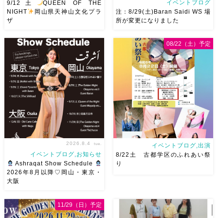
イベントブログ
9/12土
QUEEN OF THE
NIGHT
岡山県天神山文化プラ
注：8/29(土)Baran Saidi WS 場
ザ
所が変更になりました
2026/9/12(土)Ricoさん主催
8/29（土）Baran Saidi WSお
08/22（土）予定
QUEEN OF THE NIGHT岡山
申し込み多数につき会場変更し
県天神山文化プラザ Guestに女
ました♡ 表町桃太郎スタジオ
神 @mayadyorientaldance
岡山県岡山市 北区表町2丁目6-
さん
女神のオーラ浴びに行き
64 4階 ショー会場から近いの
ましょー […]
で、安心♡駅からもバスで天満
屋バスス […]
2026.8.4
tue.
イベントブログ,出演
イベントブログ,お知らせ
8/22土 古都学区のふれあい祭
Ashraqat Show Schedule
り
2026年8月以降♡岡山・東京・
大阪
8月以降のショースケジュール
8/22土 古都学区のふれあい祭
です♡皆様にお会いできますよ
りにて踊らせていただきます♡
11/29（日）予定
うに
ご予約はメッセージく
太鼓も叩くよー！私たちは