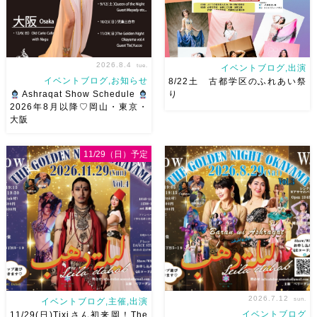
屋バスス […]
2026.8.4
tue.
イベントブログ,出演
イベントブログ,お知らせ
8/22土 古都学区のふれあい祭
Ashraqat Show Schedule
り
2026年8月以降♡岡山・東京・
大阪
8月以降のショースケジュール
8/22土 古都学区のふれあい祭
です♡皆様にお会いできますよ
りにて踊らせていただきます♡
11/29（日）予定
うに
ご予約はメッセージく
太鼓も叩くよー！私たちは
ださい
お待ちしています
18:40頃から出演です屋台も出
Ashraqat Show Schedule
てとても楽しいお祭りになりそ
岡山・8/22(土) […]
う
私たちも踊った後は祭り
を楽しみます
遊びにいら
[…]
2026.7.12
sun.
イベントブログ,主催,出演
イベントブログ
11/29(日)Tixiさん初来岡！The