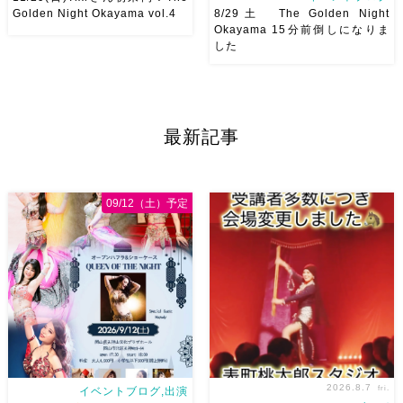
Golden Night Okayama vol.4
8/29土 The Golden Night
Okayama 15分前倒しになりま
した
2026/11/29(日)Tixiさん初来
8/29（土） 岡山に Baranが
岡！The Golden Night
やってくる
しかも生徒さんが
Okayama vol.4 本日8/1よりお
三人も参加してくれますよ
皆
申し込みスタートです
【
さんソロとそして三人の群舞を
最新記事
Show 】 Guest DancerTixi
踊ってくれます♡ 東京から参
[…]
加の元麻ノ葉の ルイもあの懐
かしの曲をソロ踊ります […]
09/12（土）予定
2026.8.7
fri.
イベントブログ,出演