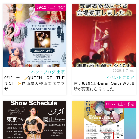
09/12（土）予定
2026.8.7
fri.
イベントブログ,出演
イベントブログ
9/12土
QUEEN OF THE
NIGHT
岡山県天神山文化プラ
注：8/29(土)Baran Saidi WS 場
ザ
所が変更になりました
2026/9/12(土)Ricoさん主催
8/29（土）Baran Saidi WSお
08/22（土）予定
QUEEN OF THE NIGHT岡山
申し込み多数につき会場変更し
県天神山文化プラザ Guestに女
ました♡ 表町桃太郎スタジオ
神 @mayadyorientaldance
岡山県岡山市 北区表町2丁目6-
さん
女神のオーラ浴びに行き
64 4階 ショー会場から近いの
ましょー […]
で、安心♡駅からもバスで天満