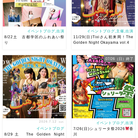
イベントブログ,出演
イベントブログ,主催,出演
8/22土 古都学区のふれあい祭
11/29(日)Tixiさん初来岡！The
り
Golden Night Okayama vol.4
07/26（日）終了
8/22土 古都学区のふれあい祭
2026/11/29(日)Tixiさん初来
りにて踊らせていただきます♡
岡！The Golden Night
太鼓も叩くよー！私たちは
Okayama vol.4 本日8/1よりお
18:40頃から出演です屋台も出
申し込みスタートです
【
てとても楽しいお祭りになりそ
Show 】 Guest DancerTixi
う
私たちも踊った後は祭り
[…]
を楽しみます
遊びにいら
[…]
2026.7.12
sun.
イベントブログ,出演
イベントブログ
7/26(日)シュリータ祭2026
香
8/29土 The Golden Night
川