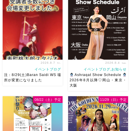
2026.8.7
2026.8.4
fri.
tue.
イベントブログ
イベントブログ,お知らせ
注：8/29(土)Baran Saidi WS 場
Ashraqat Show Schedule
所が変更になりました
2026年8月以降♡岡山・東京・
大阪
8/29（土）Baran Saidi WSお
8月以降のショースケジュール
申し込み多数につき会場変更し
です♡皆様にお会いできますよ
08/22（土）予定
11/29（日）予定
ました♡ 表町桃太郎スタジオ
うに
ご予約はメッセージく
岡山県岡山市 北区表町2丁目6-
ださい
お待ちしています
64 4階 ショー会場から近いの
Ashraqat Show Schedule
で、安心♡駅からもバスで天満
岡山・8/22(土) […]
屋バスス […]