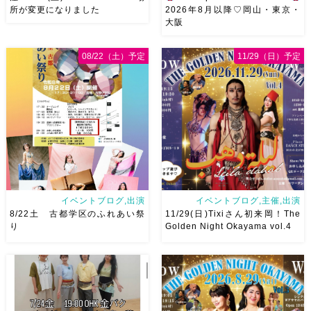
所が変更になりました
2026年8月以降♡岡山・東京・
大阪
8/29（土）Baran Saidi WSお
8月以降のショースケジュール
申し込み多数につき会場変更し
です♡皆様にお会いできますよ
08/22（土）予定
11/29（日）予定
ました♡ 表町桃太郎スタジオ
うに
ご予約はメッセージく
岡山県岡山市 北区表町2丁目6-
ださい
お待ちしています
64 4階 ショー会場から近いの
Ashraqat Show Schedule
で、安心♡駅からもバスで天満
岡山・8/22(土) […]
屋バスス […]
イベントブログ,出演
イベントブログ,主催,出演
8/22土 古都学区のふれあい祭
11/29(日)Tixiさん初来岡！The
り
Golden Night Okayama vol.4
8/22土 古都学区のふれあい祭
2026/11/29(日)Tixiさん初来
りにて踊らせていただきます♡
岡！The Golden Night
太鼓も叩くよー！私たちは
Okayama vol.4 本日8/1よりお