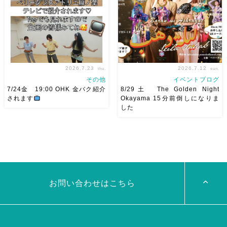
18:40頃から出演です屋台も出
申し込みスタートです
【
てとても楽しいお祭りになりそ
Show 】 Guest DancerTixi
う
私たちも踊った後は祭り
[…]
を楽しみます
遊びにいら
[…]
2026.7.23
2026.7.12
thu.
sun.
その他
イベントブログ
7/24金 19:00 OHK 金バク紹介
8/29土 The Golden Night
されます
Okayama 15分前倒しになりま
した
7/24金 19:00 OHK 金バクベ
8/29（土） 岡山に Baranが
リーダンスアトリエ麻ノ葉テレ
やってくる
しかも生徒さんが
ビで紹介されます♡ Tverでも
三人も参加してくれますよ
皆
見れますので全国の皆様みてね
さんソロとそして三人の群舞を
河合くんが来てくれました
踊ってくれます♡ 東京から参
加の元麻ノ葉の ルイもあの懐
かしの曲をソロ踊ります […]
お問い合わせはこちら