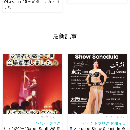
Okayama 15分前倒しになりま
した
8/29（土） 岡山に Baranが
アサレイヤさんが香川に来るよ
やってくる
しかも生徒さんが
ー！！Yuccoちゃん主催
そ
三人も参加してくれますよ
皆
して、なんと！私も出演させて
さんソロとそして三人の群舞を
いただけることとなりました！
最新記事
踊ってくれます♡ 東京から参
麻ノ葉からもハフラ出演させて
加の元麻ノ葉の ルイもあの懐
いただきます
ゆっこちゃん
かしの曲をソロ踊ります […]
ありがとうー！ ショー＆ハフ
[…]
2026.8.7
2026.8.4
fri.
tue.
イベントブログ
イベントブログ,お知らせ
注：8/29(土)Baran Saidi WS 場
Ashraqat Show Schedule