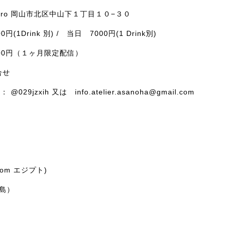
a Pro 岡山市北区中山下１丁目１０−３０
(1Drink 別) / 当日 7000円(1 Drink別)
00円（１ヶ月限定配信）
合せ
@029jzxih 又は info.atelier.asanoha@gmail.com
(from エジプト)
広島）
）