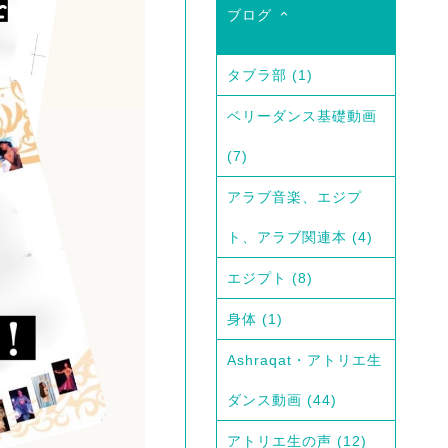
ブログ
タブラ部
(1)
ベリーダンス基礎動画
(7)
アラブ音楽、エジプ
ト、アラブ関連本
(4)
エジプト
(8)
身体
(1)
Ashraqat・アトリエ生
ダンス動画
(44)
アトリエ生の声
(12)