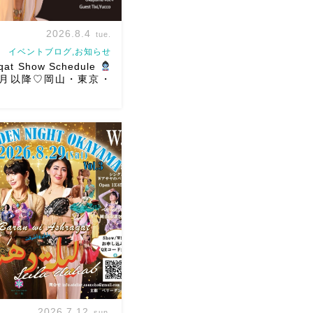
2026.8.4
tue.
イベントブログ,お知らせ
qat Show Schedule
年8月以降♡岡山・東京・
ショースケジュールです♡皆
できますように
ご予約は
ください
お待ちしていま
hraqat Show Schedule
2(土) […]
2026.7.12
sun.