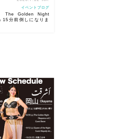
イベントブログ
The Golden Night
ma 15分前倒しになりま
） 岡山に Baranがやってく
生徒さんが三人も参加して
皆さんソロとそして三人
ってくれます♡ 東京から参
葉の ルイもあの懐かしの
ます […]