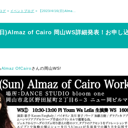
ログ
イベントブログ
【2023/4/16(日)Almaz of Cairo 岡山WS詳細発表！お申し込みは12/20(火)から！】
>
>
6(日)Almaz of Cairo 岡山WS詳細発表！お申し込
る
Almaz OfCairo
さんの岡山WS!