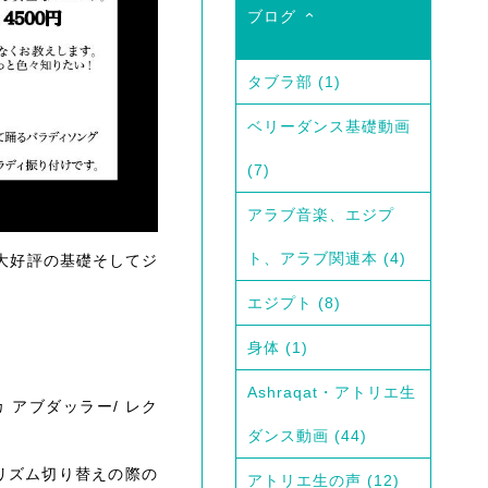
ブログ
タブラ部
(1)
ベリーダンス基礎動画
(7)
アラブ音楽、エジプ
ト、アラブ関連本
(4)
いと大好評の基礎そしてジ
エジプト
(8)
身体
(1)
Ashraqat・アトリエ生
ッカ アブダッラー/ レク
ダンス動画
(44)
リズム切り替えの際の
アトリエ生の声
(12)