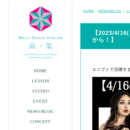
HOME
NEWS&BLOG
ブ
>
>
【2023/4/1
から！】
エジプトで活躍す
HOME
LESSON
STUDIO
EVENT
NEWS/BLOG
CONCEPT