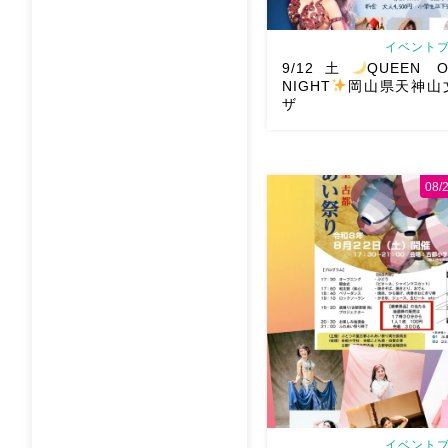
イベントブ
9/12土
QUEEN O
NIGHT
岡山県天神山
ザ
08
2026/9/12(土)Ric
QUEEN OF THE NIGH
文化プラザ Gues
@mayadyorientaldance 
オーラ浴びに行きましょー […
イベントブ