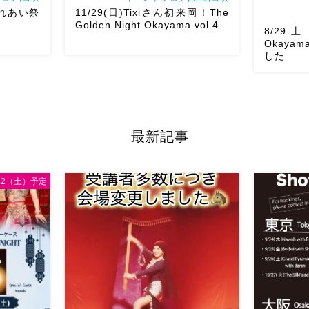
ふれあい祭
11/29(日)Tixiさん初来岡！The
Golden Night Okayama vol.4
8/29土 
Okaya
した
あい祭りにて
8/29（土
鼓も叩くよ
る
しかも
出演です屋台
2026/11/29(日)Tixiさん初来岡！The
くれますよ
最新記事
になりそう
Golden Night Okayama vol.4 本日8/1
の群舞を踊
を楽しみま
よりお申し込みスタートです
【
加の元麻ノ
Show 】 Guest DancerTixi […]
曲をソロ踊り
/12（土）予定