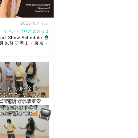
2026.8.4
tue.
イベントブログ,お知らせ
qat Show Schedule
年8月以降♡岡山・東京・
ショースケジュールです♡皆
できますように
ご予約は
ください
お待ちしていま
hraqat Show Schedule
2(土) […]