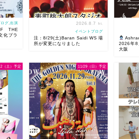
ログ,出演
2026.8.7
fri.
F THE
イベントブログ
文化プラ
注：8/29(土)Baran Saidi WS 場
Ashra
所が変更になりました
2026
大阪
/22（土）予定
11/29（日）予定
8/29（土）Baran Saidi WSお申し込み
oさん主催
多数につき会場変更しました♡ 表町桃
8月以降の
T岡山県天神山
太郎スタジオ岡山県岡山市 北区表町2丁
様にお会い
tに女神
目6-64 4階 ショー会場から近いの
メッセージ
さん
女神の
で、安心♡駅からもバスで天満屋バス
す
As
]
ス […]
岡山・8/2