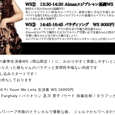
 Leilaの豪華生演奏WS（岡山限定！）に、わかりやすく実践しやす
ぷり入った猫ちゃんのバラディと実用性半端ない内容です
お申し込みスタートです！
お待ちしております
0 Fi Youm Wa Leila 生演奏 WS 16000円
 Farghaly / バイオリン 及川 景子 /ウード 加藤吉樹 / ダラブ
ルワハーブ作曲のクラシカルで優雅な曲。 ジェルクからワヘダの