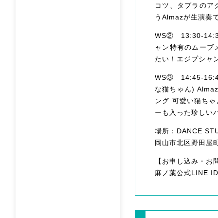
コツ、タブラのア
うAlmazが生演
WS② 13:30-1
ャン特有のムーブ
たい！エジプシャ
WS③ 14:45-
な猫ちゃん) Al
ング 可愛い猫ち
ーも入った珍しい
場所：DANCE STUD
岡山市北区野田屋町
【お申し込み・お問
麻ノ葉公式LINE ID