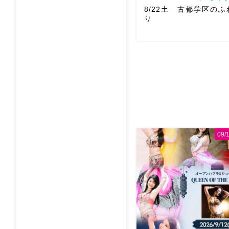
8/22土 古都学区の
り
8/22土 古都学区のふれ
踊らせていただきます♡太
ー！私たちは18:40頃から
も出てとても楽しいお祭り
私たちも踊った後は祭り
す
遊びにいら […]
09