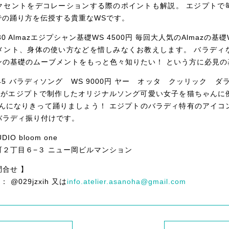
クセントをデコレーションする際のポイントも解説。 エジプトで
奏での踊り方を伝授する貴重なWSです。
4:30 Almazエジプシャン基礎WS 4500円 毎回大人気のAlmazの
メント、身体の使い方などを惜しみなくお教えします。 バラディ
ンの基礎のムーブメントをもっと色々知りたい！ という方に必見の
16:45 バラディソング WS 9000円 ヤー オッタ クッリック 
mazがエジプトで制作したオリジナルソング可愛い女子を猫ちゃん
ゃんになりきって踊りましょう！ エジプトのバラディ特有のアイコ
バラディ振り付けです。
IO bloom one
２丁目６−３ ニュー岡ビルマンション
合せ 】
： @029jzxih 又は
info.atelier.asanoha@gmail.com