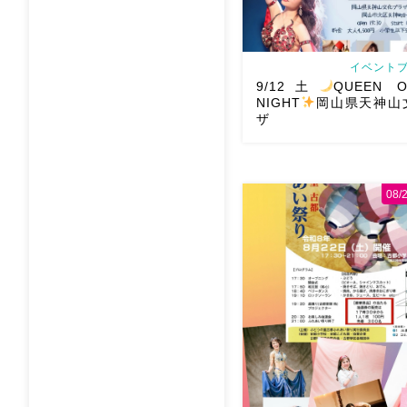
イベントブ
9/12土
QUEEN O
NIGHT
岡山県天神山
ザ
08
2026/9/12(土)Ric
QUEEN OF THE NIGH
文化プラザ Gues
@mayadyorientaldance 
オーラ浴びに行きましょー […