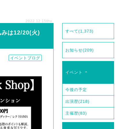
2022.12.15
thu.
すべて
(1,373)
みは12/20(火)
お知らせ
(209)
イベントブログ
イベント
今後の予定
出演歴
(218)
主催歴
(83)