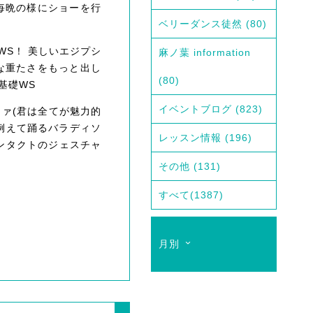
毎晩の様にショーを行
ベリーダンス徒然
(80)
基礎WS！ 美しいエジプシ
麻ノ葉 information
な重たさをもっと出し
(80)
基礎WS
イベントブログ
(823)
ダラァ(君は全てが魅力的
に例えて踊るバラディソ
レッスン情報
(196)
ンタクトのジェスチャ
その他
(131)
すべて
(1387)
月別