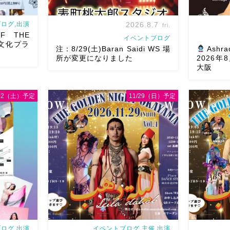
ログ,出演
2026.8.7
fri.
F THE
イベントブログ
文化プラ
注：8/29(土)Baran Saidi WS 場
Ashra
所が変更になりました
2026
大阪
/22（土）予定
11/29（日）予定
8/29（土）Baran Saidi WSお申し込み
oさん主催
多数につき会場変更しました♡ 表町桃
8月以降の
T岡山県天神山
太郎スタジオ岡山県岡山市 北区表町2丁
様にお会い
tに女神
目6-64 4階 ショー会場から近いの
メッセージ
さん
女神の
で、安心♡駅からもバスで天満屋バス
す
As
]
ス […]
岡山・8/2
ログ,出演
イベントブログ,主催,出演