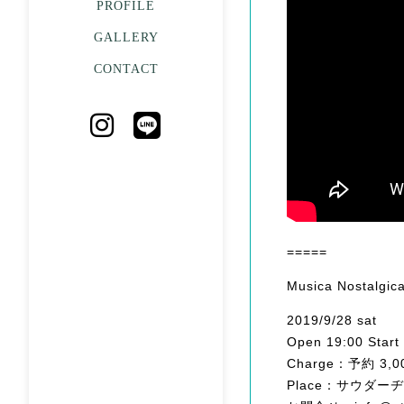
PROFILE
GALLERY
CONTACT
=====
Musica Nostalgic
2019/9/28 sat
Open 19:00 Start
Charge：予約 
Place：サウダー