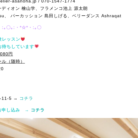
er-asanoha.jp / 070-1547-1774
ディオン 檜山学、フラメンコ池上 源太朗
tsu、 パーカッション 島田しげる、ベリーダンス Ashraqat
・:｡〇｡:・*☆*・:｡〇
験レッスン
お待ちしています
080円
ール（随時）
20
1-5 →
コチラ
お申し込み
→
コチラ