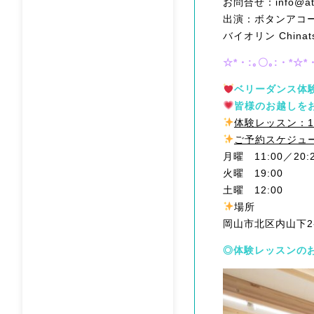
お問合せ：info@ateli
出演：ボタンアコー
バイオリン China
☆*・:｡〇｡:・*☆*
ベリーダンス体
皆様のお越しを
体験レッスン：1
ご予約スケジュ
月曜 11:00／20:
火曜 19:00
土曜 12:00
場所
岡山市北区内山下2-1
◎体験レッスンの