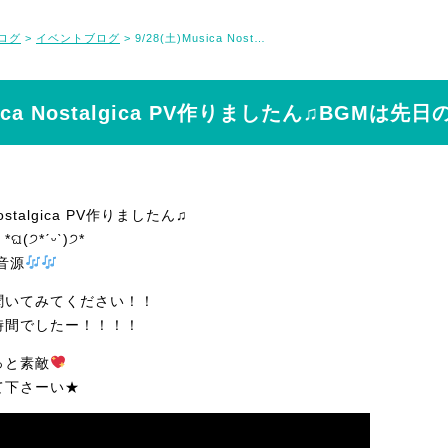
ログ
イベントブログ
9/28(土)Musica Nostalgica PV作りましたん♫BGMは先日のリハ音源
>
>
usica Nostalgica PV作りましたん♫BGMは
 Nostalgica PV作りましたん♫
੭*ˊᵕˋ)੭*
音源
聞いてみてください！！
時間でしたー！！！！
っと素敵
て下さーい★