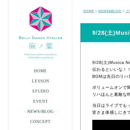
HOME
NEWS&BLOG
ブ
>
>
9/28(土)M
9/28(土)Musica
伝わるといいな！！*ଘ(
HOME
BGMは先日のリハ
LESSON
ボリュームオンで
STUDIO
リハほんと素敵な
EVENT
当日はライブでも
NEWS/BLOG
皆さま体感しにき
CONCEPT