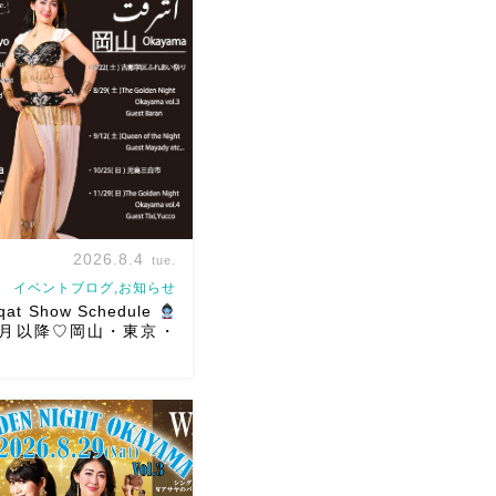
2026.8.4
tue.
イベントブログ,お知らせ
qat Show Schedule
年8月以降♡岡山・東京・
ショースケジュールです♡皆
できますように
ご予約は
ください
お待ちしていま