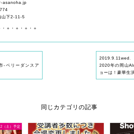
r-asanoha.jp
774
下2-11-5
＋・＋・＋・＋・＋
2019.9.11
wed.
)三白市-ベリーダンスア
2020年の岡山Alm
ョーは！豪華生
同じカテゴリの記事
/12（土）予定