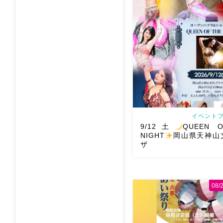
イベントブ
9/12土
QUEEN O
NIGHT
岡山県天神山
ザ
08
2026/9/12(土)Ric
QUEEN OF THE NIGH
文化プラザ Gues