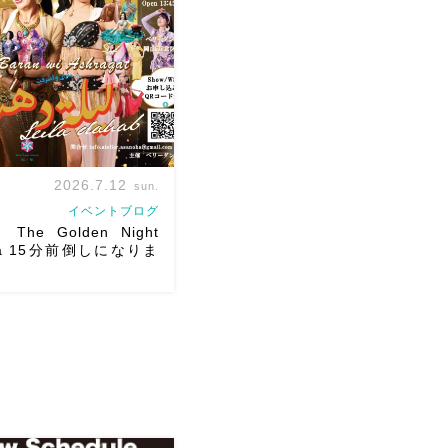
hraqat Show Schedule
2(土) […]
2026.7.12
sun.
イベントブログ
The Golden Night
ma 15分前倒しになりま
） 岡山に Baranがやってく
生徒さんが三人も参加して
皆さんソロとそして三人
ってくれます♡ 東京から参
葉の ルイもあの懐かしの
ます […]