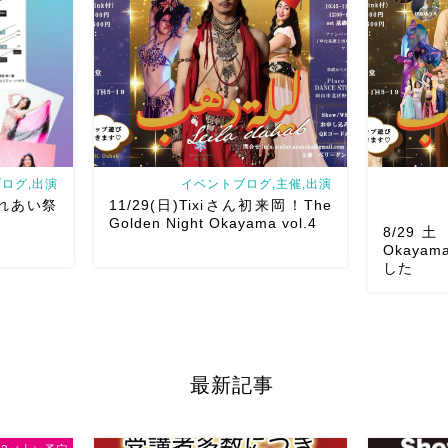
さん
女神の
で、安心♡駅からもバスで天満屋バス
す
As
]
ス […]
岡山・8/2
ログ,出演
イベントブログ,主催,出演
ふれあい祭
11/29(日)Tixiさん初来岡！The
Golden Night Okayama vol.4
8/29土 
Okaya
した
あい祭りにて
8/29（土
鼓も叩くよ
る
しかも
出演です屋台
2026/11/29(日)Tixiさん初来岡！The
くれますよ
最新記事
になりそう
Golden Night Okayama vol.4 本日8/1
の群舞を踊
を楽しみま
よりお申し込みスタートです
【
加の元麻ノ
Show 】 Guest DancerTixi […]
曲をソロ踊り