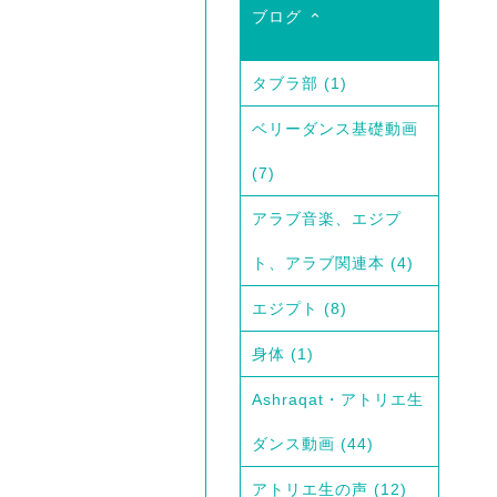
ブログ
タブラ部
(1)
ベリーダンス基礎動画
(7)
アラブ音楽、エジプ
ト、アラブ関連本
(4)
エジプト
(8)
身体
(1)
Ashraqat・アトリエ生
ダンス動画
(44)
アトリエ生の声
(12)