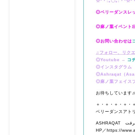
☆*・:｡〇｡:・*☆*
◎ベリーダンスレ
◎麻ノ葉イベント
◎お問い合わせは
♫フォロー、リク
◎Youtube →
コ
◎インスタグラム
◎Ashraqat（
◎麻ノ葉フェイス
お待ちしています
＋・＋・＋・＋・
ベリーダンスアト
HP／https://www.a