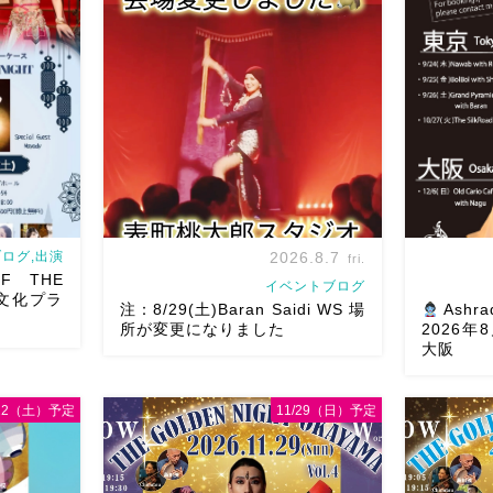
ログ,出演
2026.8.7
fri.
F THE
イベントブログ
文化プラ
注：8/29(土)Baran Saidi WS 場
Ashra
所が変更になりました
2026
大阪
/22（土）予定
11/29（日）予定
8/29（土）Baran Saidi WSお申し込み
oさん主催
多数につき会場変更しました♡ 表町桃
8月以降の
T岡山県天神山
太郎スタジオ岡山県岡山市 北区表町2丁
様にお会い
tに女神
目6-64 4階 ショー会場から近いの
メッセージ