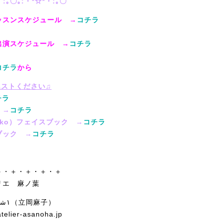
・:｡〇｡:・*☆*・:｡〇
ッスンスケジュール →
コチラ
出演スケジュール →
コチラ
コチラ
から
エストください♫
チラ
 →
コチラ
Asako）フェイスブック →
コチラ
ブック →
コチラ
♫
＋・＋・＋・＋・＋
リエ 麻ノ葉
ASHRAQAT ١شرقت（立岡麻子）
telier-asanoha.jp