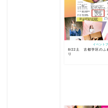
@mayadyorientaldance 
オーラ浴びに行きましょー […
イベントブ
8/22土 古都学区の
り
8/22土 古都学区のふれ
踊らせていただきます♡太
ー！私たちは18:40頃から
も出てとても楽しいお祭り
私たちも踊った後は祭り
す
遊びにいら […]