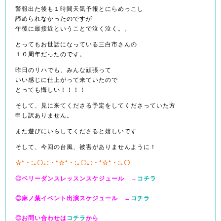
警報出た後も１時間天気予報とにらめっこし
諦められなかったのですが
午後に最接近ということで泣く泣く。。
とってもお世話になっている三白市さんの
１０周年だったのです。
昨日のリハでも、みんな頑張って
いい感じに仕上がって来ていたので
とっても悔しい！！！！
そして、見に来てくださる予定をしてくださっていた方
申し訳ありません。
また遊びにいらしてくださると嬉しいです
そして、今回の台風、被害がありませんように！
☆*・:｡〇｡:・*☆*・:｡〇｡:・*☆*・:｡〇
◎ベリーダンスレッスンスケジュール →
コチラ
◎麻ノ葉イベント出演スケジュール →
コチラ
◎お問い合わせは
コチラ
から