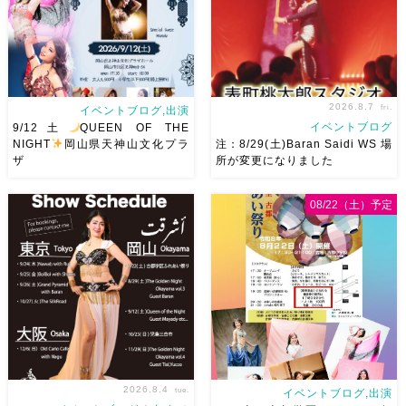
2026.8.7
fri.
イベントブログ,出演
イベントブログ
9/12土
QUEEN OF THE
NIGHT
岡山県天神山文化プラ
注：8/29(土)Baran Saidi WS 場
ザ
所が変更になりました
2026/9/12(土)Ricoさん主催
8/29（土）Baran Saidi WSお
08/22（土）予定
QUEEN OF THE NIGHT岡山
申し込み多数につき会場変更し
県天神山文化プラザ Guestに女
ました♡ 表町桃太郎スタジオ
神 @mayadyorientaldance
岡山県岡山市 北区表町2丁目6-
さん
女神のオーラ浴びに行き
64 4階 ショー会場から近いの
ましょー […]
で、安心♡駅からもバスで天満
屋バスス […]
2026.8.4
tue.
イベントブログ,出演