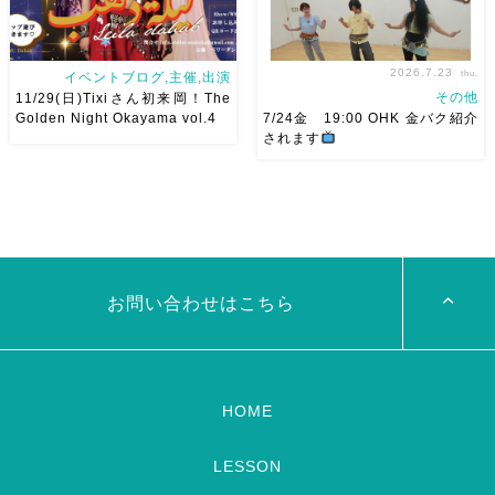
2026.7.23
thu.
イベントブログ,主催,出演
その他
11/29(日)Tixiさん初来岡！The
Golden Night Okayama vol.4
7/24金 19:00 OHK 金バク紹介
されます
2026/11/29(日)Tixiさん初来
7/24金 19:00 OHK 金バクベ
岡！The Golden Night
リーダンスアトリエ麻ノ葉テレ
Okayama vol.4 本日8/1よりお
ビで紹介されます♡ Tverでも
申し込みスタートです
【
見れますので全国の皆様みてね
Show 】 Guest DancerTixi
河合くんが来てくれました
[…]
お問い合わせはこちら
HOME
LESSON