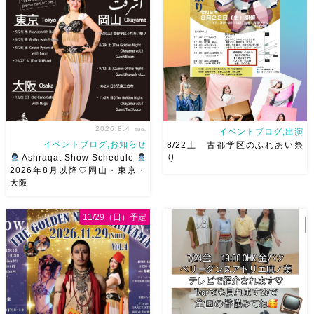
県天神山文化プラザ Guestに女
ました♡ 表町桃太郎スタジオ
神 @mayadyorientaldance
岡山県岡山市 北区表町2丁目6-
さん
女神のオーラ浴びに行き
64 4階 ショー会場から近いの
ましょー […]
で、安心♡駅からもバスで天満
屋バスス […]
2026.8.4
tue.
イベントブログ,出演
イベントブログ,お知らせ
8/22土 古都学区のふれあい祭
Ashraqat Show Schedule
り
2026年8月以降♡岡山・東京・
大阪
8月以降のショースケジュール
8/22土 古都学区のふれあい祭
です♡皆様にお会いできますよ
りにて踊らせていただきます♡
11/29（日）予定
うに
ご予約はメッセージく
太鼓も叩くよー！私たちは
ださい
お待ちしています
18:40頃から出演です屋台も出
Ashraqat Show Schedule
てとても楽しいお祭りになりそ
岡山・8/22(土) […]
う
私たちも踊った後は祭り
を楽しみます
遊びにいら
[…]