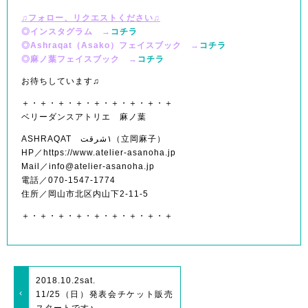
♫フォロー、リクエストください♫
◎インスタグラム →
コチラ
◎Ashraqat（Asako）フェイスブック →
コチラ
◎麻ノ葉フェイスブック →
コチラ
お待ちしています♫
＋・＋・＋・＋・＋・＋・＋・＋・＋
ベリーダンスアトリエ 麻ノ葉
ASHRAQAT ١شرقت（立岡麻子）
HP／https://www.atelier-asanoha.jp
Mail／info@atelier-asanoha.jp
電話／070-1547-1774
住所／岡山市北区内山下2-11-5
＋・＋・＋・＋・＋・＋・＋・＋・＋
2018.10.2
sat.
11/25（日）発表会チケット販売
スタートです♪