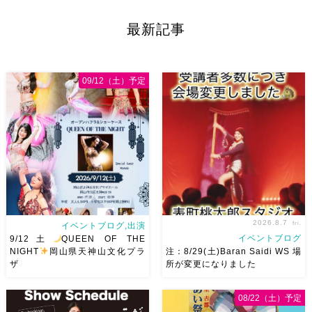
Okayama vol.4 本日8/1よりお
三人も参加してくれますよ
皆
申し込みスタートです
【
さんソロとそして三人の群舞を
最新記事
Show 】 Guest DancerTixi
踊ってくれます♡ 東京から参
[…]
加の元麻ノ葉の ルイもあの懐
かしの曲をソロ踊ります […]
09/12（土）予定
2026.8.7
fri.
イベントブログ,出演
イベントブログ
9/12土
QUEEN OF THE
NIGHT
岡山県天神山文化プラ
注：8/29(土)Baran Saidi WS 場
ザ
所が変更になりました
2026/9/12(土)Ricoさん主催
8/29（土）Baran Saidi WSお
08/22（土）予定
QUEEN OF THE NIGHT岡山
申し込み多数につき会場変更し