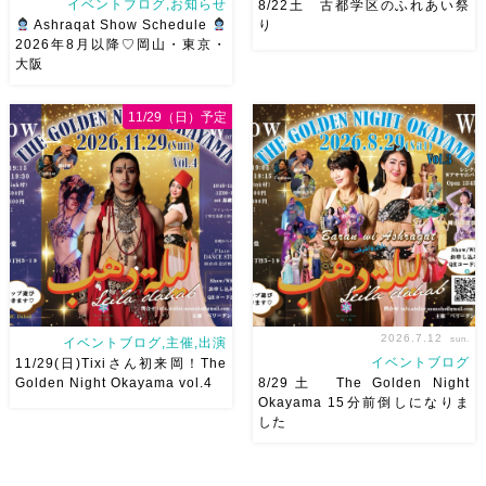
イベントブログ,お知らせ
8/22土 古都学区のふれあい祭
Ashraqat Show Schedule
り
2026年8月以降♡岡山・東京・
大阪
8月以降のショースケジュール
8/22土 古都学区のふれあい祭
です♡皆様にお会いできますよ
りにて踊らせていただきます♡
11/29（日）予定
うに
ご予約はメッセージく
太鼓も叩くよー！私たちは
ださい
お待ちしています
18:40頃から出演です屋台も出
Ashraqat Show Schedule
てとても楽しいお祭りになりそ
岡山・8/22(土) […]
う
私たちも踊った後は祭り
を楽しみます
遊びにいら
[…]
2026.7.12
sun.
イベントブログ,主催,出演
イベントブログ
11/29(日)Tixiさん初来岡！The
Golden Night Okayama vol.4
8/29土 The Golden Night
Okayama 15分前倒しになりま
した
2026/11/29(日)Tixiさん初来
8/29（土） 岡山に Baranが
岡！The Golden Night
やってくる
しかも生徒さんが