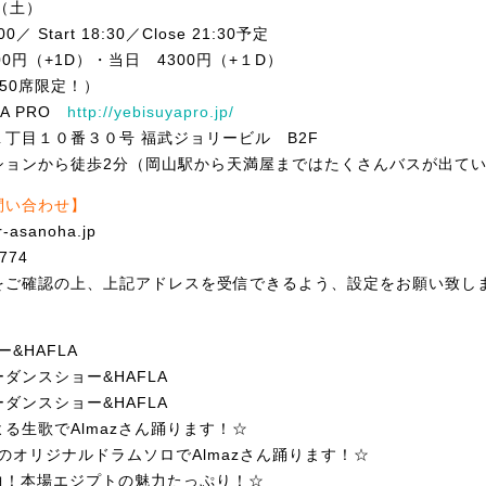
2（土）
／ Start 18:30／Close 21:30予定
0円（+1D）・当日 4300円
（+１D）
50席限定！）
YA PRO
http://yebisuyapro.jp/
丁目１０番３０号 福武ジョリービル B2F
ションから徒歩2分（岡山駅から天満屋
まではたくさんバスが出て
問い合わせ】
r-asanoha.
jp
774
をご確認の上、上記アドレスを受信でき
るよう、設定をお願い致し
&HAFLA
ダンスショー&HAFLA
ダンスショー&HAFLA
る生歌でAlmazさん踊ります！☆
んのオリジナルドラムソロでAlm
azさん踊ります！☆
７曲！本場エジプトの魅力たっぷり！
☆