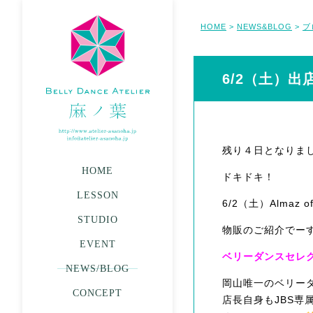
HOME
NEWS&BLOG
ブ
>
>
6/2（土）出店
残り４日となりま
HOME
ドキドキ！
LESSON
6/2（土）Almaz of 
STUDIO
物販のご紹介でー
EVENT
ベリーダンスセレクト
NEWS/BLOG
岡山唯一のベリー
CONCEPT
店長自身もJBS専