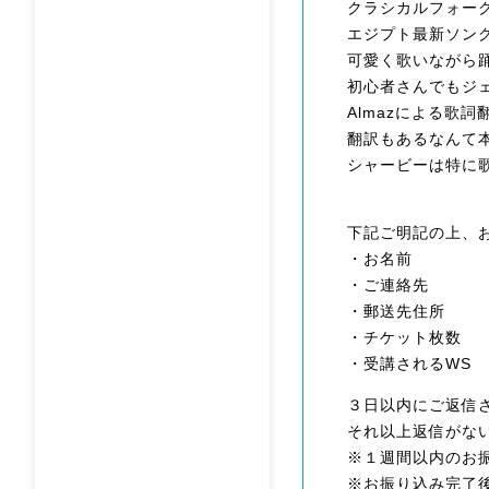
クラシカルフォー
エジプト最新ソン
可愛く歌いながら
初心者さんでもジ
Almazによる歌
翻訳もあるなんて
シャービーは特に
下記ご明記の上、
・お名前
・ご連絡先
・郵送先住所
・チケット枚数
・受講されるWS
３日以内にご返信
それ以上返信がな
※１週間以内のお
※お振り込み完了