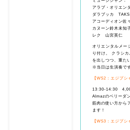
ミュージシャン：
アラブ・オリエン
ダラブッカ TAKS
アコーディオン佐
カヌーン鈴木未知
レク 山宮英仁
オリエンタルメージェ
り付け。 クラシ
を出しつつ、重た
※当日は生演奏で
【WS2：エジプシ
13:30-14:30 4,0
Almazのベリー
筋肉の使い方から
ます！
【WS3：エジプシャン