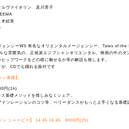
タルヴァイオリン 及川景子
EEMA
々木絵実
子
ンシーWS 有名なオリエンタルメージェンシー、Tales of the Sa
カルな雰囲気の、正統派エジプシャンオリエンタル
。映画の中のダ
い
ヒップワークをどの様に魅せるか等の解説も致します。
すが、CDでも踊れる振付です
ャン基礎】
00円(1h)
ダンス基礎メソッドを惜しみなくシェ
ア。
アイソレーションのコツ等、ベリーダン
スがもっと上手くなる基礎
 シャービー】 14:45-16:45 8000円(2h)