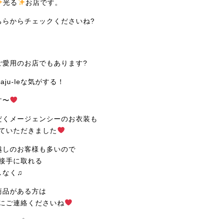
光る
お店です。
ちらからチェックくださいね?
タ
ご愛用のお店でもあります?
ju-leな気がする！
す〜
だくメージェンシーのお衣装も
させていただきました
越しのお客様も多いので
を直接手に取れる
しなく♫
商品がある方は
事前にご連絡くださいね