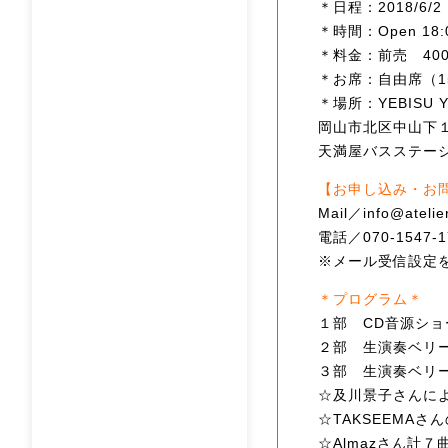
＊日程：2018/6/
＊時間：Open 18:00
＊料金：前売 400
＊お席：自由席（1
＊場所：YEBISU 
岡山市北区中山下１
天満屋バスステー
【お申し込み・お
Mail／info@atelie
電話／070-1547-1
※メール受信設定
＊プログラム＊
１部 CD音源ショー
２部 生演奏ベリー
３部 生演奏ベリー
☆及川景子さんによ
☆TAKSEEMAさ
☆Almazさん計