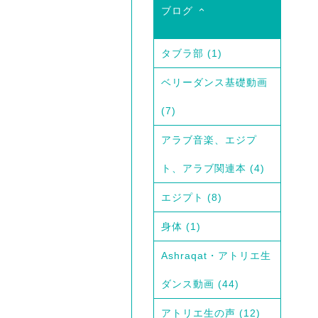
ブログ
タブラ部
(1)
ベリーダンス基礎動画
(7)
アラブ音楽、エジプ
ト、アラブ関連本
(4)
エジプト
(8)
身体
(1)
Ashraqat・アトリエ生
ダンス動画
(44)
アトリエ生の声
(12)