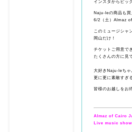
インスタからピック
Naju-leの商品
6/2（土）Almaz of 
このミュージシャン
岡山だけ！
チケットご用意で
たくさんの方に見
大好きNaju-le
更に更に素敵すぎ
皆様のお越しをお
Almaz of Cairo 
Live music sh