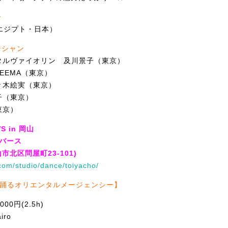
ー
ro（エジプト・日本）
ジシャン
タルヴァイオリン 及川景子（東京）
EEMA（東京）
々木絵実（東京）
子（東京）
東京）
WS in 岡山
オバース
山市北区問屋町23-101)
.com/
studio/dance/toiyacho/
で踊るオリエンタルメージェンシー】
000円(2.5h)
iro