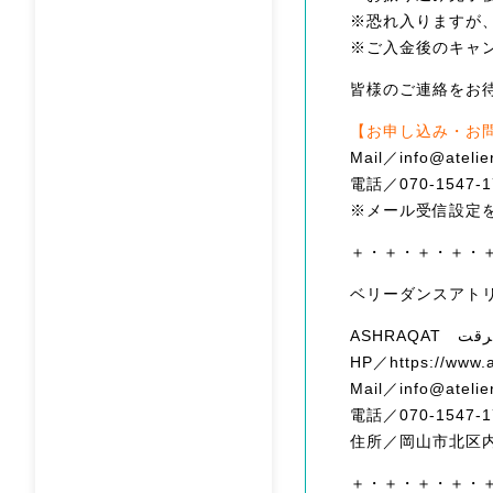
※恐れ入りますが
※ご入金後のキャ
皆様のご連絡をお待
【お申し込み・お
Mail／info@atelie
電話／070-1547-1
※メール受信設定
＋・＋・＋・＋・
ベリーダンスアト
HP／https://www.a
Mail／info@atelie
電話／070-1547-1
住所／岡山市北区内山
＋・＋・＋・＋・