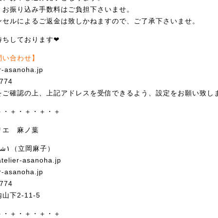
、お振り込み手数料はご負担下さいませ
。
ンセルによるご返金は致しかねますので
、ご了承下さいませ。
ちしております❤︎
問い合わせ】
r-asanoha.
jp
774
をご確認の上、上記アドレスを受信でき
るよう、設定をお願い致し
＋・＋・＋・＋・＋
リエ 麻ノ葉
ASHRAQAT ١شرقت（立岡麻子）
telier-asanoha.jp
r-asanoha.jp
774
下2-11-5
＋・＋・＋・＋・＋