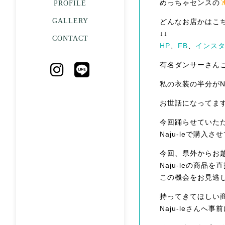
めっちゃセンスの
PROFILE
GALLERY
どんなお店かはこ
↓↓
CONTACT
HP
、
FB
、
インス
有名ダンサーさん
私の衣装の半分がNa
お世話になってま
今回踊らせていた
Naju-leで購入
今回、県外からお
Naju-leの商品
この機会をお見逃
持ってきてほしい
Naju-leさんへ