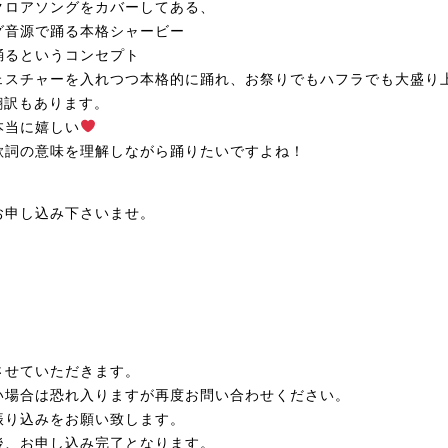
クロアソングをカバーしてある、
グ音源で踊る本格シャービー
踊るというコンセプト
ェスチャーを入れつつ本格的に踊れ、お
祭りでもハフラでも大盛り
詞翻訳もあります。
本当に嬉しい
歌詞の意味を理解しながら踊りたいです
よね！
お申し込み下さいませ。
させていただきます。
い場合は恐れ入りますが再度お問い合わ
せください。
振り込みをお願い致します。
後、お申し込み完了となります。