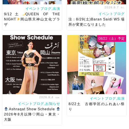
2026.8.7
fri.
イベントブログ,出演
イベントブログ
9/12土
QUEEN OF THE
NIGHT
岡山県天神山文化プラ
注：8/29(土)Baran Saidi WS 場
ザ
所が変更になりました
2026/9/12(土)Ricoさん主催
8/29（土）Baran Saidi WSお
08/22（土）予定
QUEEN OF THE NIGHT岡山
申し込み多数につき会場変更し
県天神山文化プラザ Guestに女
ました♡ 表町桃太郎スタジオ
神 @mayadyorientaldance
岡山県岡山市 北区表町2丁目6-
さん
女神のオーラ浴びに行き
64 4階 ショー会場から近いの
ましょー […]
で、安心♡駅からもバスで天満
屋バスス […]
2026.8.4
tue.
イベントブログ,出演
イベントブログ,お知らせ
8/22土 古都学区のふれあい祭
Ashraqat Show Schedule
り
2026年8月以降♡岡山・東京・
大阪
8月以降のショースケジュール
8/22土 古都学区のふれあい祭