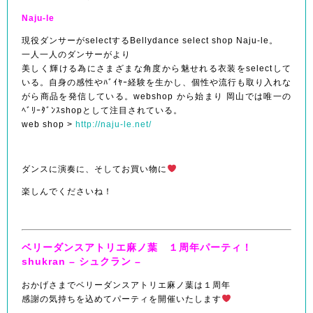
Naju-le
現役ダンサーがselectするBellydance select shop Naju-le。
一人一人のダンサーがより
美しく輝ける為にさまざまな角度から魅せれる衣装をselectして
いる。自身の感性やﾊﾞｲﾔｰ経験を生かし、個性や流行も取り入れな
がら商品を発信している。webshop から始まり 岡山では唯一の
ﾍﾞﾘｰﾀﾞﾝｽshopとして注目されている。
web shop >
http://naju-le.net/
ダンスに演奏に、そしてお買い物に
楽しんでくださいね！
ベリーダンスアトリエ麻ノ葉 １周年パーティ！
shukran – シュクラン –
おかげさまでベリーダンスアトリエ麻ノ葉は１周年
感謝の気持ちを込めてパーティを開催いたします