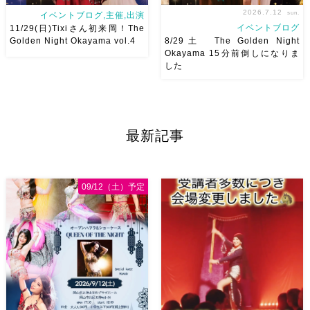
2026.7.12
sun.
イベントブログ,主催,出演
イベントブログ
11/29(日)Tixiさん初来岡！The
Golden Night Okayama vol.4
8/29土 The Golden Night
Okayama 15分前倒しになりま
した
2026/11/29(日)Tixiさん初来
8/29（土） 岡山に Baranが
岡！The Golden Night
やってくる
しかも生徒さんが
Okayama vol.4 本日8/1よりお
三人も参加してくれますよ
皆
申し込みスタートです
【
さんソロとそして三人の群舞を
最新記事
Show 】 Guest DancerTixi
踊ってくれます♡ 東京から参
[…]
加の元麻ノ葉の ルイもあの懐
かしの曲をソロ踊ります […]
09/12（土）予定