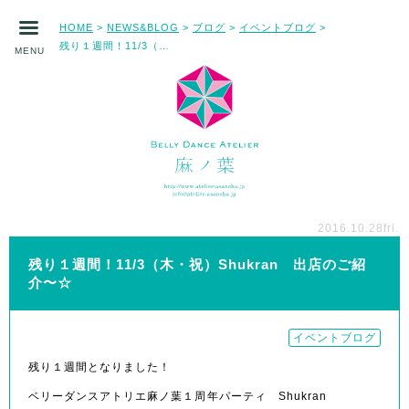
HOME
NEWS&BLOG
ブログ
イベントブログ
>
>
>
>
残り１週間！11/3（木・祝）Shukran 出店のご紹介〜☆
MENU
2016.10.28
fri.
残り１週間！11/3（木・祝）Shukran 出店のご紹
介〜☆
イベントブログ
残り１週間となりました！
ベリーダンスアトリエ麻ノ葉１周年パーティ Shukran