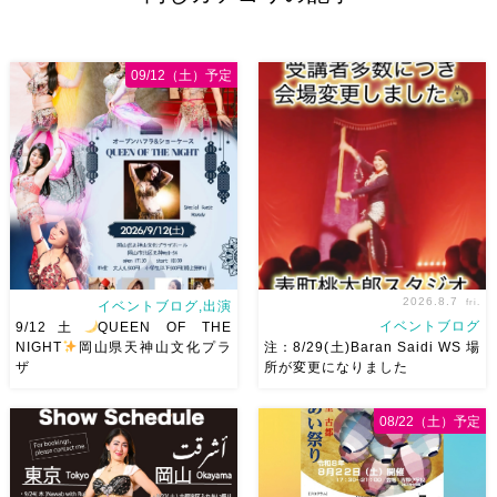
09/12（土）予定
2026.8.7
fri.
イベントブログ,出演
イベントブログ
9/12土
QUEEN OF THE
NIGHT
岡山県天神山文化プラ
注：8/29(土)Baran Saidi WS 場
ザ
所が変更になりました
2026/9/12(土)Ricoさん主催
8/29（土）Baran Saidi WSお
08/22（土）予定
QUEEN OF THE NIGHT岡山
申し込み多数につき会場変更し
県天神山文化プラザ Guestに女
ました♡ 表町桃太郎スタジオ
神 @mayadyorientaldance
岡山県岡山市 北区表町2丁目6-