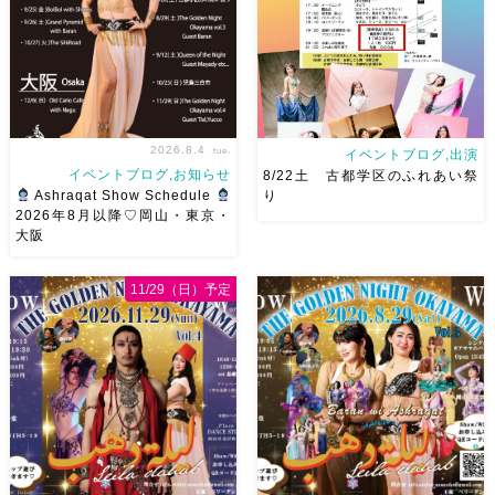
さん
女神のオーラ浴びに行き
64 4階 ショー会場から近いの
ましょー […]
で、安心♡駅からもバスで天満
屋バスス […]
2026.8.4
tue.
イベントブログ,出演
イベントブログ,お知らせ
8/22土 古都学区のふれあい祭
Ashraqat Show Schedule
り
2026年8月以降♡岡山・東京・
大阪
8月以降のショースケジュール
8/22土 古都学区のふれあい祭
です♡皆様にお会いできますよ
りにて踊らせていただきます♡
11/29（日）予定
うに
ご予約はメッセージく
太鼓も叩くよー！私たちは
ださい
お待ちしています
18:40頃から出演です屋台も出
Ashraqat Show Schedule
てとても楽しいお祭りになりそ
岡山・8/22(土) […]
う
私たちも踊った後は祭り
を楽しみます
遊びにいら
[…]