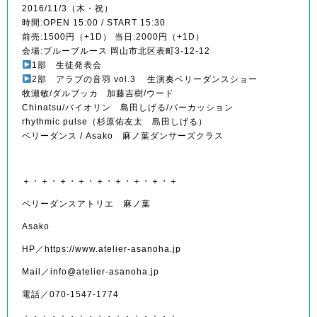
2016/11/3（木・祝）
時間:OPEN 15:00 / START 15:30
前売:1500円（+1D） 当日:2000円（+1D）
会場:ブルーブルース 岡山市北区表町3-12-12
1部 生徒発表会
2部 アラブの音羽 vol.3 生演奏ベリーダンスショー
牧瀬敏/ダルブッカ 加藤吉樹/ウード
Chinatsu/バイオリン 島田しげる/パーカッション
rhythmic pulse（杉原佑友太 島田しげる）
ベリーダンス / Asako 麻ノ葉ダンサーズクラス
＋・＋・＋・＋・＋・＋・＋・＋・＋
ベリーダンスアトリエ 麻ノ葉
Asako
HP／https://www.atelier-asanoha.jp
Mail／info@atelier-asanoha.jp
電話／070-1547-1774
＋・＋・＋・＋・＋・＋・＋・＋・＋