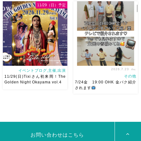
です♡皆様にお会いできますよ
りにて踊らせていただきます♡
11/29（日）予定
うに
ご予約はメッセージく
太鼓も叩くよー！私たちは
ださい
お待ちしています
18:40頃から出演です屋台も出
Ashraqat Show Schedule
てとても楽しいお祭りになりそ
岡山・8/22(土) […]
う
私たちも踊った後は祭り
を楽しみます
遊びにいら
[…]
2026.7.23
thu.
イベントブログ,主催,出演
その他
11/29(日)Tixiさん初来岡！The
Golden Night Okayama vol.4
7/24金 19:00 OHK 金バク紹介
されます
2026/11/29(日)Tixiさん初来
7/24金 19:00 OHK 金バクベ
岡！The Golden Night
リーダンスアトリエ麻ノ葉テレ
Okayama vol.4 本日8/1よりお
ビで紹介されます♡ Tverでも
申し込みスタートです
【
見れますので全国の皆様みてね
Show 】 Guest DancerTixi
河合くんが来てくれました
[…]
お問い合わせはこちら