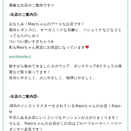
素敵な出店のご案内です☆
-出店のご案内①-
おなじみ！Mayちゃんのアースなお店です！
面白レギンスに、オーガニックな石鹸に、パシュミナなどなどと
ってもたのしみ☆
ついつい買いすぎちゃうw
私もMayちゃん商店にお世話になっています
earthselect
旅すがら集めてきましたヨガウェア、ダンスウェア&ナチュラル雑
貨など取り扱ってます！
自分にやさしく、人にやさしく、地球にやさしく。
-出店のご案内②-
JBSのインストラクターをされているNajuちゃんのお店！Naju-
le
中庄にあるお店にいくといつもテンションが上がりまくります！
そんな、Najuちゃんのお店がこの日はブルーブルースへ！ベリー
ダンサー必見です！