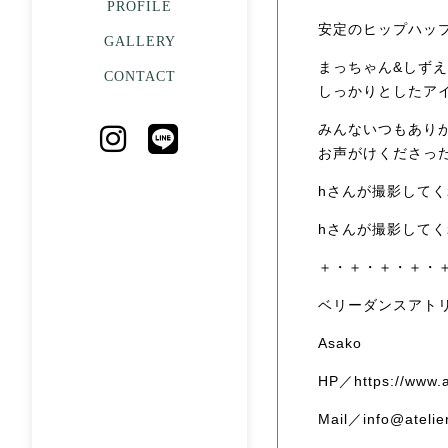
PROFILE
安定のヒップハッ
GALLERY
まっちゃん&しず
CONTACT
しっかりとしたア
みんないつもあり
お声がけくださっ
hさんが撮影して
hさんが撮影して
＋・＋・＋・＋・
ベリーダンスアト
Asako
HP／https://www.a
Mail／info@atelie