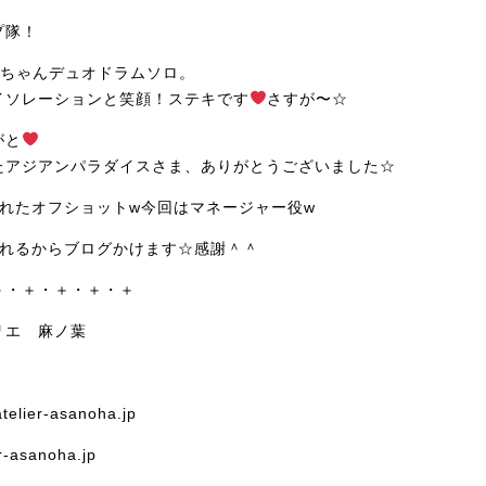
プ隊！
えちゃんデュオドラムソロ。
イソレーションと笑顔！ステキです
さすが〜☆
がと
たアジアンパラダイスさま、ありがとうございました☆
くれたオフショットw今回はマネージャー役w
くれるからブログかけます☆感謝＾＾
＋・＋・＋・＋・＋
リエ 麻ノ葉
telier-asanoha.jp
r-asanoha.jp