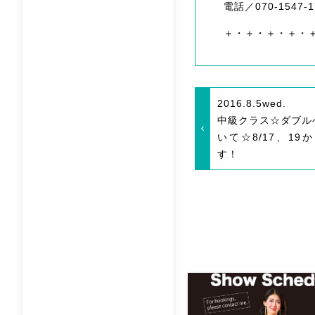
電話／070-1547-
＋・＋・＋・＋・
2016.8.5
wed.
中級クラス☆ダブル
いて☆8/17、1
す！