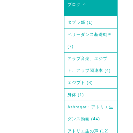
ブログ
タブラ部
(1)
ベリーダンス基礎動画
(7)
アラブ音楽、エジプ
ト、アラブ関連本
(4)
エジプト
(8)
身体
(1)
Ashraqat・アトリエ生
ダンス動画
(44)
アトリエ生の声
(12)