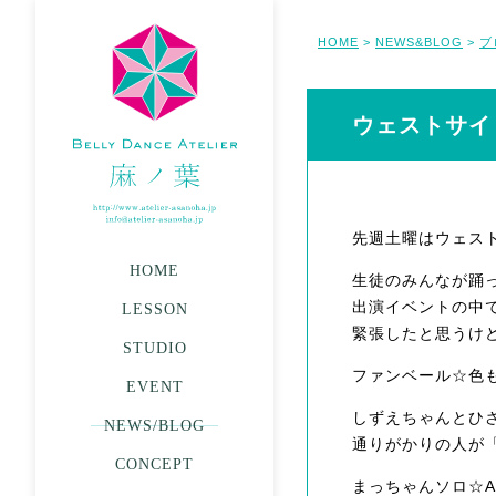
HOME
NEWS&BLOG
ブ
>
>
ウェストサイ
先週土曜はウェス
HOME
生徒のみんなが踊
出演イベントの中
LESSON
緊張したと思うけ
STUDIO
ファンベール☆色
EVENT
しずえちゃんとひ
NEWS/BLOG
通りがかりの人が
CONCEPT
まっちゃんソロ☆A