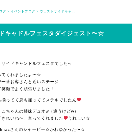
ログ
イベントブログ
ウェストサイドキャドルフェスタダイジェスト〜☆
>
>
ドキャドルフェスタダイジェスト〜☆
トサイドキャンドルフェスタでしたっ
ってくれましたよ〜☆
で一番お客さんと近いステージ！
ど笑顔でよく頑張りました！
も揃ってて息も揃っててステキでしたん
さこちゃんの姉妹デュオw（違うけどw）
「きれいね〜」言ってくれました
うれしい☆
lmazさんのシャービー☆かわゆかった〜☆