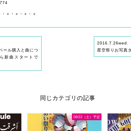
1774
＋・＋・＋・＋・＋
2016.7.26
wed.
ベール購入と曲につ
星空祭りお写真
9から新曲スタートで
同じカテゴリの記事
08/22（土）予定