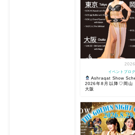
2026
イベントブログ
Ashraqat Show Sch
2026年8月以降♡岡
大阪
8月以降のショースケジュー
様にお会いできますように
メッセージください
お待
す
Ashraqat Show S