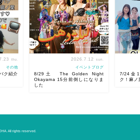
ちしていま
も出てとても楽しいお祭りになりそう
Golden Ni
chedule
私たちも踊った後は祭りを楽しみま
よりお申
す
遊びにいら […]
Show 】 Gu
7.23
2026.7.12
thu.
sun.
その他
イベントブログ
 金バク紹介
8/29土 The Golden Night
7/24金1
Okayama 15分前倒しになりま
ク！麻ノ
した
8/29（土） 岡山に Baranがやってく
ベリーダン
る
しかも生徒さんが三人も参加して
演します♡ 7
バクベリーダン
くれますよ
皆さんソロとそして三人
ク！なんと
紹介されま
の群舞を踊ってくれます♡ 東京から参
来られまし
A. All rights reserved.
で全国の皆様
加の元麻ノ葉の ルイもあの懐かしの
るのかドキ