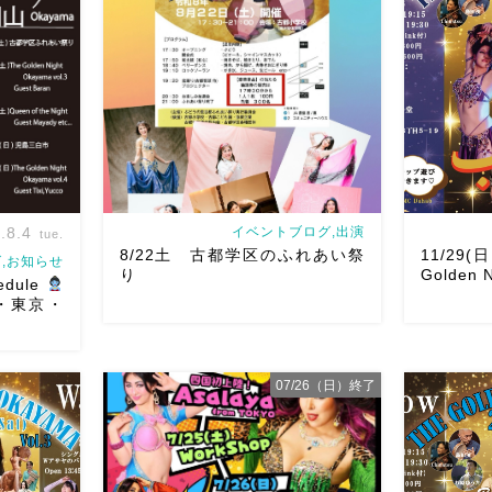
.8.4
イベントブログ,出演
tue.
8/22土 古都学区のふれあい祭
11/29(
,お知らせ
り
Golden N
edule
山・東京・
07/26（日）終了
8/22土 古都学区のふれあい祭りにて
ルです♡皆
踊らせていただきます♡太鼓も叩くよ
ご予約は
ー！私たちは18:40頃から出演です屋台
2026/11
ちしていま
も出てとても楽しいお祭りになりそう
Golden Ni
chedule
私たちも踊った後は祭りを楽しみま
よりお申