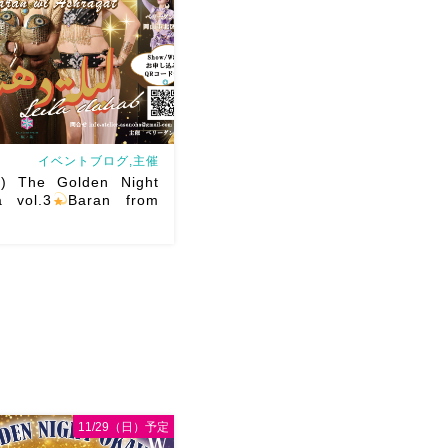
est DancerTixi […]
イベントブログ,主催
) The Golden Night
 vol.3
Baran from
he Golden Night vol.3私が
してやまないBaranさんを岡
します
Baranさんの踊
たテクニックはもちろんで
見てて幸せ […]
11/29（日）予定