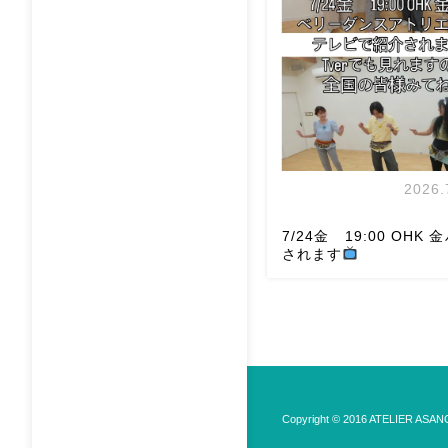
メッセージください
お待
す
Ashraqat Show S
岡山・8/22(土) […]
2026.
7/24金 19:00 OHK
されます
7/24金 19:00 OHK 金
スアトリエ麻ノ葉テレビで
Copyright © 2016 ATELIER ASANOH
す♡ Tverでも見れますの