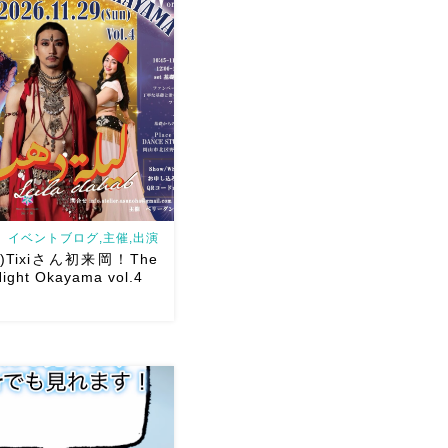
イベントブログ,主催,出演
日)Tixiさん初来岡！The
ight Okayama vol.4
/29(日)Tixiさん初来岡！The