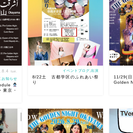
.8.4
イベントブログ,出演
tue.
8/22土 古都学区のふれあい祭
11/29(
,お知らせ
り
Golden N
edule
山・東京・
8/22土 古都学区のふれあい祭りにて
ルです♡皆
踊らせていただきます♡太鼓も叩くよ
ご予約は
ー！私たちは18:40頃から出演です屋台
2026/11