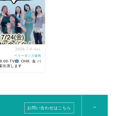
ght Okayama vol.4 本日8/1
し込みスタートです
【
est DancerTixi […]
2026.7.6
mon.
ベリーダンス徒然
9:00-TV
OHK 金バ
葉出演します
スアトリエ麻ノ葉テレビ出
/24金 19:00- OHK 金バ
！麻ノ葉に河合郁人さんが
た
どんなふうに紹介され
お問い合わせはこちら
ドキ
TVerでも見ていただ