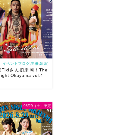
イベントブログ,主催,出演
日)Tixiさん初来岡！The
ight Okayama vol.4
08/29（土）予定
/29(日)Tixiさん初来岡！The
ght Okayama vol.4 本日8/1
し込みスタートです
【