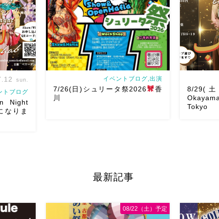
す
遊びにいら […]
Show 】 Gu
7.12
イベントブログ,出演
sun.
7/26(日)シュリータ祭2026
香
8/29(土
ントブログ
川
Okayama
 Night
Tokyo
しになりま
nがやってく
アサレイヤさんが香川に来るよー！！
も参加して
Yuccoちゃん主催
そして、なんと！
8/29(土) T
そして三人
私も出演させていただけることとなり
愛して尊敬
最新記事
東京から参
ました！麻ノ葉からもハフラ出演させ
山にお呼び
の懐かしの
ていただきます
ゆっこちゃんありが
りは安定し
とうー！ ショー＆ハフ […]
すがとにかく
08/22（土）予定