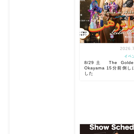
岡山・8/22(土) […]
2026.
イベ
8/29土 The Golden
Okayama 15分前倒
した
8/29（土） 岡山に Bara
る
しかも生徒さんが三人
くれますよ
皆さんソロと
の群舞を踊ってくれます♡ 
加の元麻ノ葉の ルイもあ
曲をソロ踊ります […]