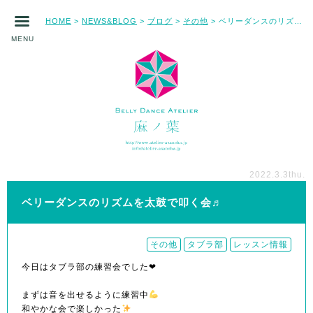
HOME
NEWS&BLOG
ブログ
その他
ベリーダンスのリズムを太鼓で叩く会♬
>
>
>
>
MENU
2022.3.3
thu.
ベリーダンスのリズムを太鼓で叩く会♬
その他
タブラ部
レッスン情報
今日はタブラ部の練習会でした❤︎
まずは音を出せるように練習中
和やかな会で楽しかった