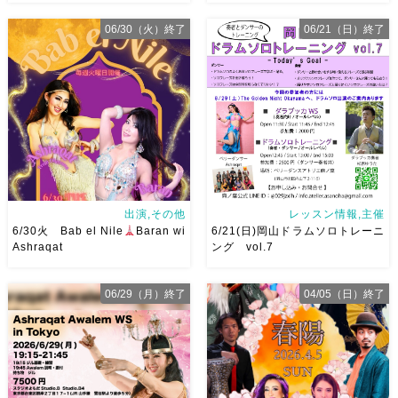
7/24金 19:00 OHK 金バクベ
岡山でベリーダンス始めて見ま
06/30（火）終了
06/21（日）終了
リーダンスアトリエ麻ノ葉テレ
せんか？7/1水より新曲スター
ビで紹介されます♡ Tverでも
ト
日焼けせずに街中で身
見れますので全国の皆様みてね
体を動かせる
音楽とともに
河合くんが来てくれました
踊ることでリフレッシュ
表
現することで違う自分になれる
などなど ₊˚ […]
出演,その他
レッスン情報,主催
6/30火 Bab el Nile
Baran wi
6/21(日)岡山ドラムソロトレーニ
Ashraqat
ング vol.7
06/29（月）終了
04/05（日）終了
6/30火 Bab el Nile
有楽
一年と二ヶ月ぶりの岡山ドラム
町のツタンカーメンさんにて
ソロトレーニング vol.7
今回
Baran wi Ashraqat デュオショ
は6/21(日)開催です！ 最初にド
ーします
Baranさんと踊る
ラムソロトレーニングの予習的
の、めっちゃ楽しい、幸せ
なオールレベルダラブッカWS
がっつりデュオとそれ […]
もありますので奏者の方はぜひ