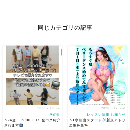
同じカテゴリの記事
2026.7.23
2026.6.17
thu.
wed.
その他
レッスン情報,お知らせ
7/24金 19:00 OHK 金バク紹介
7/1水新曲スタート
新規アトリ
されます
エ生募集