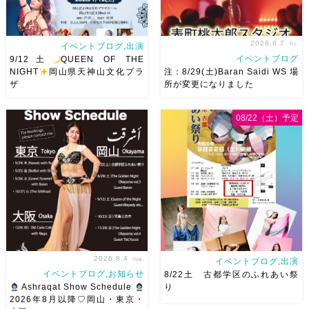
2026.8.7
fri.
イベントブログ,出演
イベントブログ
9/12土
QUEEN OF THE
NIGHT
岡山県天神山文化プラ
注：8/29(土)Baran Saidi WS 場
ザ
所が変更になりました
2026/9/12(土)Ricoさん主催
8/29（土）Baran Saidi WSお
08/22（土）予定
QUEEN OF THE NIGHT岡山
申し込み多数につき会場変更し
県天神山文化プラザ Guestに女
ました♡ 表町桃太郎スタジオ
神 @mayadyorientaldance
岡山県岡山市 北区表町2丁目6-
さん
女神のオーラ浴びに行き
64 4階 ショー会場から近いの
ましょー […]
で、安心♡駅からもバスで天満
屋バスス […]
2026.8.4
tue.
イベントブログ,出演
イベントブログ,お知らせ
8/22土 古都学区のふれあい祭
Ashraqat Show Schedule
り
2026年8月以降♡岡山・東京・