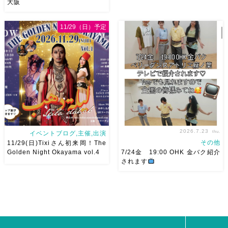
大阪
8月以降のショースケジュール
8/22土 古都学区のふれあい祭
です♡皆様にお会いできますよ
りにて踊らせていただきます♡
11/29（日）予定
うに
ご予約はメッセージく
太鼓も叩くよー！私たちは
ださい
お待ちしています
18:40頃から出演です屋台も出
Ashraqat Show Schedule
てとても楽しいお祭りになりそ
岡山・8/22(土) […]
う
私たちも踊った後は祭り
を楽しみます
遊びにいら
[…]
2026.7.23
thu.
イベントブログ,主催,出演
その他
11/29(日)Tixiさん初来岡！The
Golden Night Okayama vol.4
7/24金 19:00 OHK 金バク紹介
されます
2026/11/29(日)Tixiさん初来
7/24金 19:00 OHK 金バクベ
岡！The Golden Night
リーダンスアトリエ麻ノ葉テレ
Okayama vol.4 本日8/1よりお
ビで紹介されます♡ Tverでも
申し込みスタートです
【
見れますので全国の皆様みてね
Show 】 Guest DancerTixi
河合くんが来てくれました