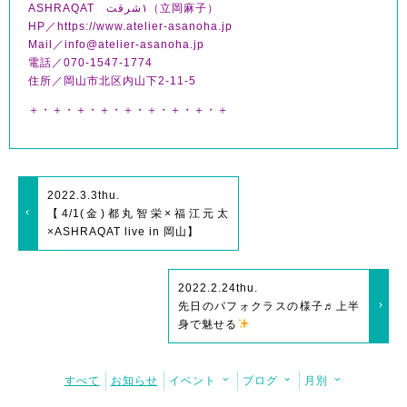
ASHRAQAT ١شرقت（立岡麻子）
HP／https://www.atelier-asanoha.jp
Mail／info@atelier-asanoha.jp
電話／070-1547-1774
住所／岡山市北区内山下2-11-5
＋・＋・＋・＋・＋・＋・＋・＋・＋
2022.3.3
thu.
【4/1(金)都丸智栄×福江元太
×ASHRAQAT live in 岡山】
2022.2.24
thu.
先日のパフォクラスの様子♬上半
身で魅せる
すべて
お知らせ
イベント
ブログ
月別