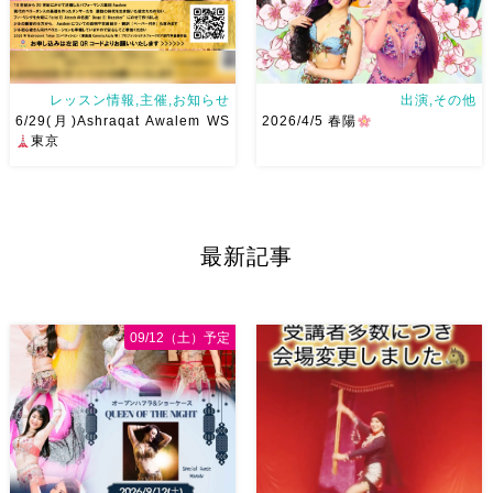
奏者の方もダン […]
レッスン情報,主催,お知らせ
出演,その他
6/29(月)Ashraqat Awalem WS
2026/4/5 春陽
東京
Ashraqat Awalem WSを
めちゃくちゃ楽しみなイベント
6/29(月)に開催させていただき
に出演させていただきます
最新記事
ます
最近東京
で踊らせ
しゃむすちゃん、かるまさん
ていただくようになり
レッス
どうぞ宜しくお願いします
ンを受けたいとのありがたすぎ
りょう さんとご一緒できるの
るお声をいただくようになりま
嬉しいな
そしてなんだか楽
09/12（土）予定
した
第 […]
しそうなゲストの皆さま(●´艸
[…]