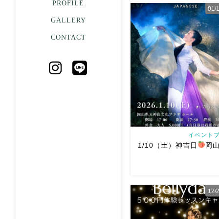
PROFILE
01
GALLERY
Naguさんと大阪で踊ります
CONTACT
にいらしてくださいね
ご
しております
Old Cai
Nagu × Ashraqat Bel
ShowLayla Sh […]
イベントブ
1/10（土）神吉日
岡
12
1/10土Ricoさん主催神吉
ていただきます
美しく