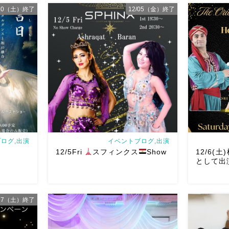
/10（土）終了
12/05（金）終了
♥️
ぜひ遊び
2026/2/2はKarmaさんプロデュース
来年！！20
予約お待ち
Galaxy Night
催 Cafe B
ro Cafe
@galaxy_night_karma 去年エジプト
出演させ
lydance
で同室だったilicoさんも
♥️
その他素
ー！スペシ
敵なダンサーさんに刺激的 […]
て素敵すぎる
ログ,出演
イベントブログ,出演
山
12/5Fri
スフィンクス
Show
12/6(土
として出
/27（土）終了
日に出演させ
芸術的な
Baranさんがレギュラーで踊られている
Hosam Da