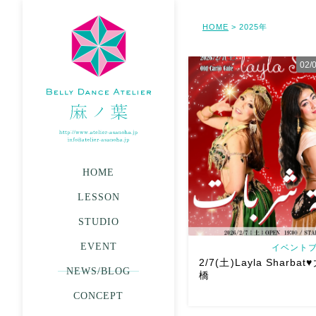
HOME
2025年
>
02
HOME
LESSON
STUDIO
EVENT
イベントブ
2/7(土)Layla Sharba
NEWS/BLOG
橋
CONCEPT