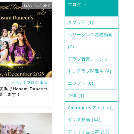
ブログ
12/06（土）終了
26/2/3火Asalayaさん主
タブラ部
(1)
ohemia Bellydance Show
ベリーダンス基礎動画
ていただきます
なんと
ャルゲストはTixi様
そし
(7)
ダンサー […]
アラブ音楽、エジプ
ト、アラブ関連本
(4)
イベントブログ,出演
エジプト
(8)
)横浜でHosam Dancers
演します！
身体
(1)
Ashraqat・アトリエ生
ダンス動画
(44)
アトリエ生の声
(12)
ncers
Thank you so