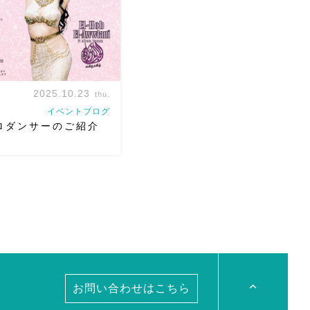
券は1 […]
2025.10.23
thu.
イベントブログ
 ソロダンサーのご紹介
11/2 ベリーダンスアトリエ
0周年記念公演初恋 〜シネマの
ロ出演生徒のご紹介です
ま
ihiro
麻ノ葉のパフォク
ouqのメンバーであり、メ […]
お問い合わせはこちら