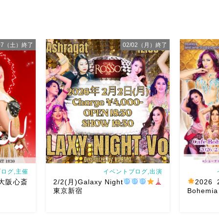
/07（土）終了
02/02（月）終了
ログ,主催
イベントブログ,出演
t♥️大阪心斎
2/2(月)Galaxy Night
2026 
東京新宿
Bohemia