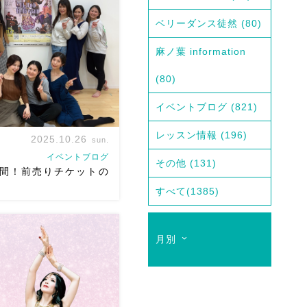
e Private Lesson
最
ベリーダンス徒然
(80)
に行った時にプライベート
たエジプト国立Reda舞踊団
麻ノ葉 information
…]
(80)
イベントブログ
(821)
レッスン情報
(196)
2025.10.26
sun.
イベントブログ
その他
(131)
間！前売りチケットの
すべて
(1385)
月別
日)ベリーダンスアトリエ麻ノ葉
念公演初恋 〜シネマの中で〜
-Awwlani Fi Aflam Zaman
ケットについてのご連絡で