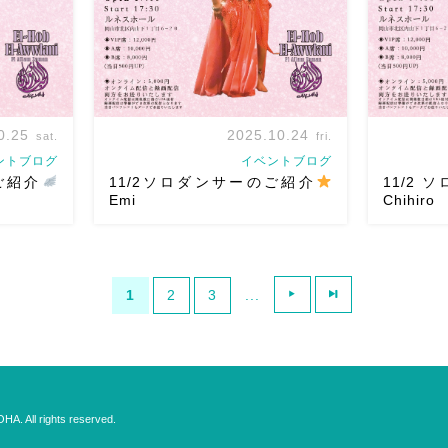
も本当にありがとう […]
す
・前売り
0.25
2025.10.24
sat.
fri.
ントブログ
イベントブログ
ご紹介
11/2ソロダンサーのご紹介
11/2
Emi
Chihiro
麻ノ葉 10
11/2 ベリーダンスアトリエ麻ノ葉 10
1
2
3
...
の中で〜 ソ
周年記念公演初恋 〜シネマの中で〜 ソ
あと10日♡
後はHadil
ロ出演生徒のご紹介です
2人目はEmi
麻ノ葉 1
3人は麻ノ
Emiちゃんの重たいヒップワークや
中で〜 ソ
戦してくれ
エジプシャンな表現は見ていてニヤニ
ず1人目はCh
ヤします( […]
ラEl-Shr
A. All rights reserved.