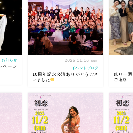
ミュージシ
エジプト料理レストラン
のスフィン
muchOnlin
の永田充さ
クスさんで一緒に踊らせていただきま
近エジプト
荒木祥善さ
す
ふたりでアレやコレや….お楽しみ
を受けてい
に
202 […]
現役ダンサ [
,お知らせ
2025.11.16
sun.
ンペーン
イベントブログ
10周年記念公演ありがとうござ
残り一週
いました
ご連絡
葉では体験
2025/11/2ベリーダンスアトリエ麻ノ葉
通常1100
10周年記念公演初恋 〜シネマの中
11/2(
500円で体
で〜 ご来場くださった皆様本当にあり
10周年記
この機会に
がとうございました配信でのご参加の
El-Hob El
けクラス
皆様、アーカイブをお申し込みの皆様
前売りチ