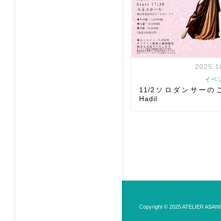
】 ・火曜日 […]
2025.1
イベ
11/2ソロダンサーの
Hadil
11/2 ベリーダンスアトリエ
周年記念公演初恋 〜シネマ
ロ出演生徒のご紹介です
最
今回ソロを踊ってくれる
葉ができた頃からソロに挑
ていてそれ […]
Copyright © 2025 ATELIER ASANOH