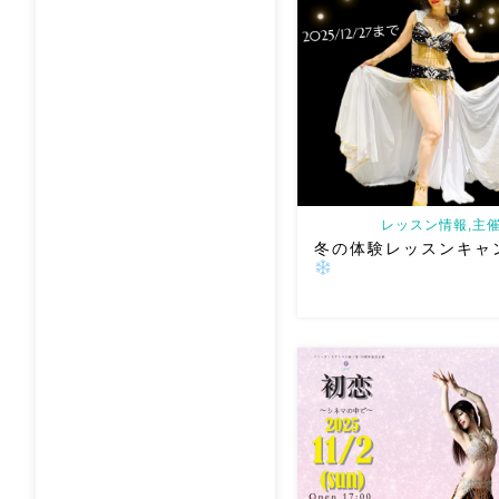
Kaguraさんが東京
から！
ャンゲストはダラブッカ
ん！邦楽太鼓に般若心経の
んに岡山の先生方
[…]
レッスン情報,主催
冬の体験レッスンキャ
ベリーダンスアトリエ麻ノ
レッスンキャンペーン開催
円のレッスン体験が今年中は
験できます
新曲が始まる
ぜひ
【
初心者さん向