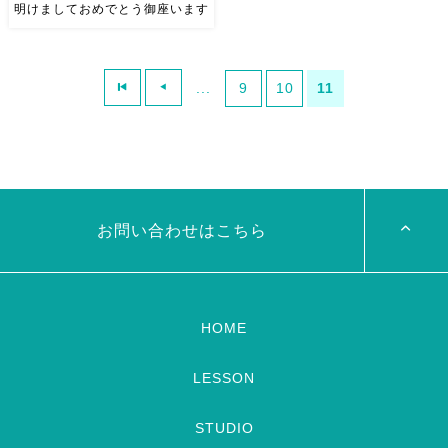
明けましておめでとう御座います
明けましておめでとう御座いま
す 今年もよろしくお願い致し
...
9
10
11
ます
麻ノ葉は新年は５日か
ら。 今年も音楽と踊りと笑顔
溢れるアトリエとなりますよう
に
お正月飾りは生徒さんで
お花屋さんしている子に お願
いし […]
お問い合わせはこちら
HOME
LESSON
STUDIO