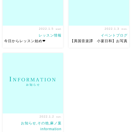
2022.1.5
2022.1.3
wed.
mon.
レッスン情報
イベントブログ
今日からレッスン始め❤︎
【異国音楽譚 小宴日和】お写真
今日からレッスン始め❤︎ みんな
去年の10月末に麻ノ葉で開催し
元気に集合できて嬉しい
今
た【異国音楽譚 小宴日和】の
年も楽しく踊っていきましょー
お写真♬ 小野 薫 さんがとって
レッスン終わってから
も素敵に当日の様子を切り取っ
撮ったのでみんな私服w ＋・
てくださいました
ありがと
＋・＋・＋・＋・＋・＋・＋・
うございます
音や踊りに直
＋
岡山市中 […]
接感じる機会を 今年も大 […]
2022.1.2
sun.
お知らせ,その他,麻ノ葉
information