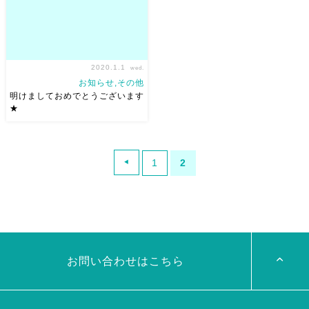
2020.1.1
wed.
お知らせ,その他
明けましておめでとうございます
★
明けましておめでとうございま
す
2019年は樫尾 聡美
1
2
(Satomi Kashio) さんの作品
で、 県立美術館で踊るという
夢が叶った年でした。
他
にも色々
今年も少しずつ夢
を形にしていけた […]
お問い合わせはこちら