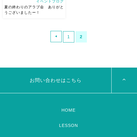
イベントブログ
夏の終わりのアラブ会 ありがと
うございましたー！
夏の終わりのアラブ会 アリバ
バトルコ料理レストラン・バ
1
2
ー Alibaba Turkish
Restaurant & Bar
大盛況い
ただきまして、二階と三階で2
ステージでお届けいたしました
[…]
お問い合わせはこちら
HOME
LESSON