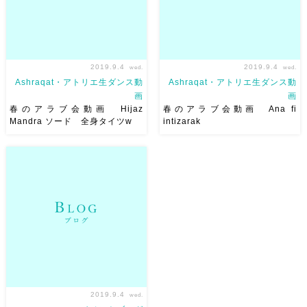
2019.9.4
2019.9.4
wed.
wed.
Ashraqat・アトリエ生ダンス動
Ashraqat・アトリエ生ダンス動
画
画
春のアラブ会動画 Hijaz
春のアラブ会動画 Ana fi
Mandra ソード 全身タイツw
intizarak
夏のアラブ会の後に春のアラ
夏のアラブ会の後に春のアラブ
ブ会の動画をupするパート２
会の動画をupするwww 遅いで
www しかも半月ぶりのブログ
すねw 星はお客様のお顔
動
を書き始めると３つ連投www
画再生しながらちまちまスタン
全身タイツは１年に１回くらい
プの長さを調整しましたw ある
来たいです
スタイルがいい
意味アナログですw ☆*・:｡
とかどうとか関係 […]
〇｡:・*☆*・:｡〇 […]
2019.9.4
wed.